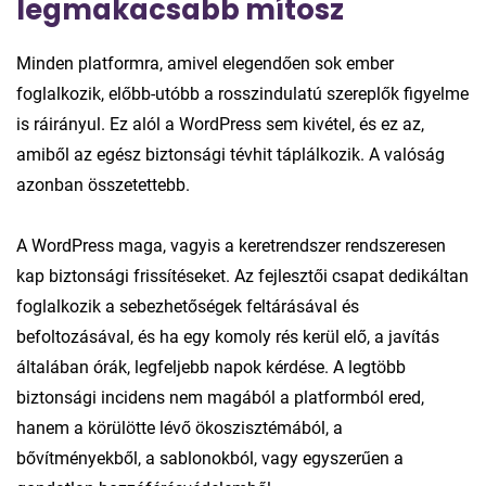
legmakacsabb mítosz
Minden platformra, amivel elegendően sok ember
foglalkozik, előbb-utóbb a rosszindulatú szereplők figyelme
is ráirányul. Ez alól a WordPress sem kivétel, és ez az,
amiből az egész biztonsági tévhit táplálkozik. A valóság
azonban összetettebb.
A WordPress maga, vagyis a keretrendszer rendszeresen
kap biztonsági frissítéseket. Az fejlesztői csapat dedikáltan
foglalkozik a sebezhetőségek feltárásával és
befoltozásával, és ha egy komoly rés kerül elő, a javítás
általában órák, legfeljebb napok kérdése. A legtöbb
biztonsági incidens nem magából a platformból ered,
hanem a körülötte lévő ökoszisztémából, a
bővítményekből, a sablonokból, vagy egyszerűen a