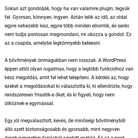
Sokan azt gondolják, hogy ha van valamire plugin, tegyük
fel. Gyorsan, könnyen, ingyen. Aztán telik az idő, az oldal
egyre nehezebb lesz, egyre több minden elromlik, és senki
nem tudja pontosan megmondani, mi okozza a gondot. Ez
az a csapda, amelybe legkönnyebb beleesni.
A bővítmények önmagukban nem rosszak. A WordPress
éppen attól olyan rugalmas, hogy a legtöbb funkcióhoz van
kész megoldás, amit fel lehet telepíteni. A kérdés az, hogy
ezeket a megoldásokat ki választotta ki, ki ellenőrizte, hogy
rendszeresen frissítik-e őket, és ki figyeli, hogy nem
ütköznek-e egymással.
Egy jól megválasztott, kevés, de minőségi bővítményből
álló szett biztonságosabb és gyorsabb, mint negyven
darab ismeretlen forrásból szedett eszköz. Ez az a pont,