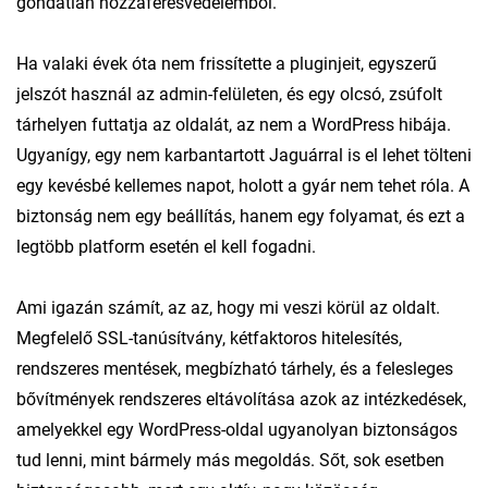
gondatlan hozzáférésvédelemből.
Ha valaki évek óta nem frissítette a pluginjeit, egyszerű
jelszót használ az admin-felületen, és egy olcsó, zsúfolt
tárhelyen futtatja az oldalát, az nem a WordPress hibája.
Ugyanígy, egy nem karbantartott Jaguárral is el lehet tölteni
egy kevésbé kellemes napot, holott a gyár nem tehet róla. A
biztonság nem egy beállítás, hanem egy folyamat, és ezt a
legtöbb platform esetén el kell fogadni.
Ami igazán számít, az az, hogy mi veszi körül az oldalt.
Megfelelő SSL-tanúsítvány, kétfaktoros hitelesítés,
rendszeres mentések, megbízható tárhely, és a felesleges
bővítmények rendszeres eltávolítása azok az intézkedések,
amelyekkel egy WordPress-oldal ugyanolyan biztonságos
tud lenni, mint bármely más megoldás. Sőt, sok esetben