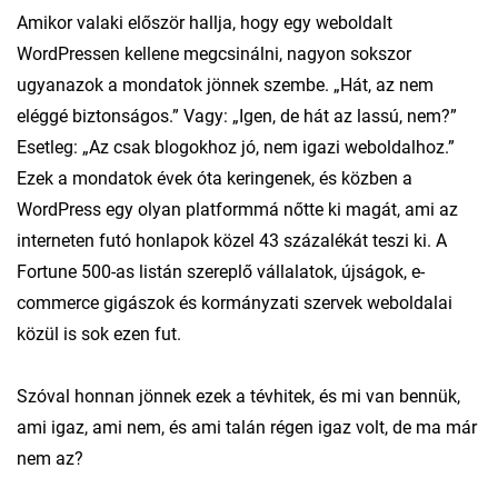
Amikor valaki először hallja, hogy egy weboldalt
WordPressen kellene megcsinálni, nagyon sokszor
ugyanazok a mondatok jönnek szembe. „Hát, az nem
eléggé biztonságos.” Vagy: „Igen, de hát az lassú, nem?”
Esetleg: „Az csak blogokhoz jó, nem igazi weboldalhoz.”
Ezek a mondatok évek óta keringenek, és közben a
WordPress egy olyan platformmá nőtte ki magát, ami az
interneten futó honlapok közel 43 százalékát teszi ki. A
Fortune 500-as listán szereplő vállalatok, újságok, e-
commerce gigászok és kormányzati szervek weboldalai
közül is sok ezen fut.
Szóval honnan jönnek ezek a tévhitek, és mi van bennük,
ami igaz, ami nem, és ami talán régen igaz volt, de ma már
nem az?