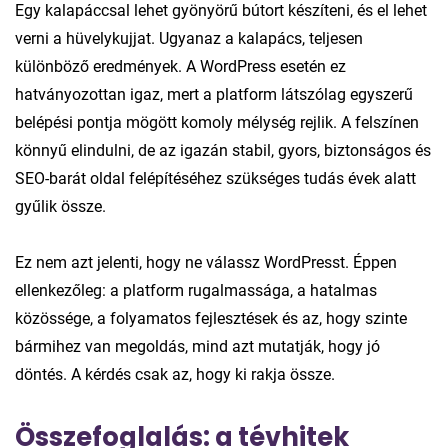
Egy kalapáccsal lehet gyönyörű bútort készíteni, és el lehet
verni a hüvelykujjat. Ugyanaz a kalapács, teljesen
különböző eredmények. A WordPress esetén ez
hatványozottan igaz, mert a platform látszólag egyszerű
belépési pontja mögött komoly mélység rejlik. A felszínen
könnyű elindulni, de az igazán stabil, gyors, biztonságos és
SEO-barát oldal felépítéséhez szükséges tudás évek alatt
gyűlik össze.
Ez nem azt jelenti, hogy ne válassz WordPresst. Éppen
ellenkezőleg: a platform rugalmassága, a hatalmas
közössége, a folyamatos fejlesztések és az, hogy szinte
bármihez van megoldás, mind azt mutatják, hogy jó
döntés. A kérdés csak az, hogy ki rakja össze.
Összefoglalás: a tévhitek