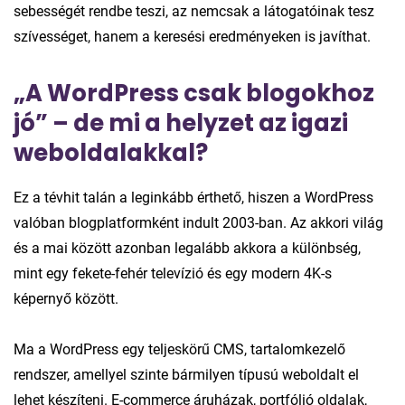
sebességét rendbe teszi, az nemcsak a látogatóinak tesz
szívességet, hanem a keresési eredményeken is javíthat.
„A WordPress csak blogokhoz
jó” – de mi a helyzet az igazi
weboldalakkal?
Ez a tévhit talán a leginkább érthető, hiszen a WordPress
valóban blogplatformként indult 2003-ban. Az akkori világ
és a mai között azonban legalább akkora a különbség,
mint egy fekete-fehér televízió és egy modern 4K-s
képernyő között.
Ma a WordPress egy teljeskörű CMS, tartalomkezelő
rendszer, amellyel szinte bármilyen típusú weboldalt el
lehet készíteni. E-commerce áruházak, portfólió oldalak,