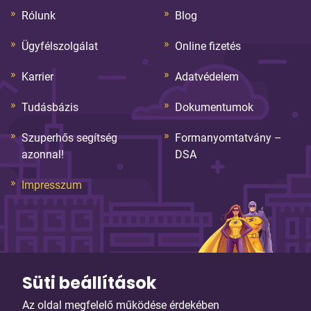
Rólunk
Blog
Ügyfélszolgálat
Online fizetés
Karrier
Adatvédelem
Tudásbázis
Dokumentumok
Szuperhős segítség
Formanyomtatvány –
azonnal!
DSA
Impresszum
Süti beállítások
Az oldal megfelelő működése érdekében
© Copyright 2026. Sybell Informatika Kft. Minden jog