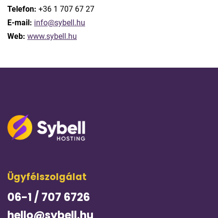
Telefon:
+36 1 707 67 27
E-mail:
info@sybell.hu
Web:
www.sybell.hu
Ügyfélszolgálat
06-1 / 707 6726
hello@sybell.hu