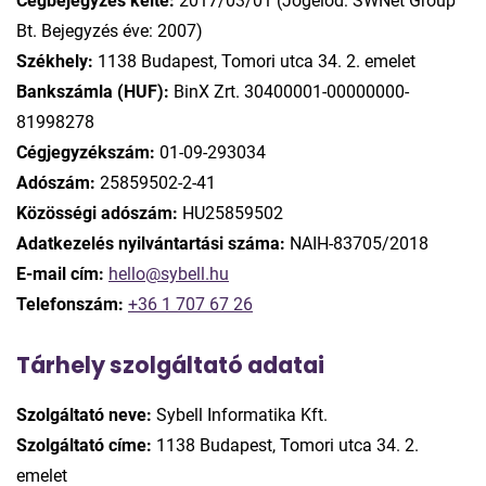
Cégbejegyzés kelte:
2017/03/01 (Jogelőd: SWNet Group
Bt. Bejegyzés éve: 2007)
Székhely:
1138 Budapest, Tomori utca 34. 2. emelet
Bankszámla (HUF):
BinX Zrt. 30400001-00000000-
81998278
Cégjegyzékszám:
01-09-293034
Adószám:
25859502-2-41
Közösségi adószám:
HU25859502
Adatkezelés nyilvántartási száma:
NAIH-83705/2018
E-mail cím:
hello@sybell.hu
Telefonszám:
+36 1 707 67 26
Tárhely szolgáltató adatai
Szolgáltató neve:
Sybell Informatika Kft.
Szolgáltató címe:
1138 Budapest, Tomori utca 34. 2.
emelet