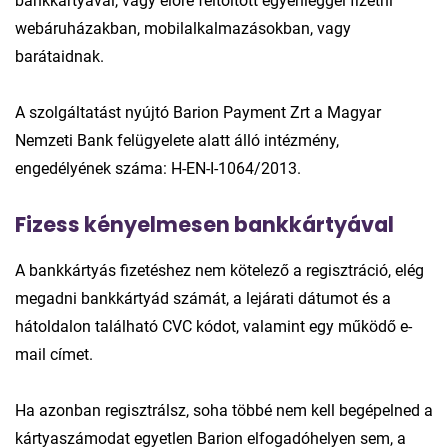
bankkártyával, vagy előre feltöltött egyenleggel fizetni
webáruházakban, mobilalkalmazásokban, vagy
barátaidnak.
A szolgáltatást nyújtó Barion Payment Zrt a Magyar
Nemzeti Bank felügyelete alatt álló intézmény,
engedélyének száma: H-EN-I-1064/2013.
Fizess kényelmesen bankkártyával
A bankkártyás fizetéshez nem kötelező a regisztráció, elég
megadni bankkártyád számát, a lejárati dátumot és a
hátoldalon található CVC kódot, valamint egy működő e-
mail címet.
Ha azonban regisztrálsz, soha többé nem kell begépelned a
kártyaszámodat egyetlen Barion elfogadóhelyen sem, a