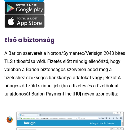
Első a biztonság
A Barion szervereit a Norton/Symantec/Verisign 2048 bites
TLS titkosítása védi. Fizetés előtt mindig ellenőrizd, hogy
valóban a Barion biztonságos szerverén adod meg a
fizetéshez szükséges bankkártya adatokat vagy jelszót.A
böngésződ zöld színnel jelzi,ha a fizetés és a fizetőoldal
tulajdonosát Barion Payment Inc [HU] néven azonosítja: