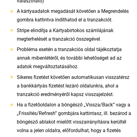
választható)
A kártyaadatok megadását követően a Megrendelés
gombra kattintva indíthatod el a tranzakciót.
Stripe elindítja a Kártyabirtokos számlájának
megterhelését a tranzakció összegével.
Probléma esetén a tranzakciós oldal tájékoztatja
annak mibenlétéről, és további lehetőséget ad az
adatok megváltoztatásához.
Sikeres fizetést követően automatikusan visszatérsz
a bankkártyás fizetést lezáró oldalunkra, ahol a
tranzakció eredményéről kapsz visszajelzést.
Ha a fizetőoldalon a böngésző „Vissza/Back” vagy a
„Frissítés/Refresh” gombjára kattintasz, ill. bezárod a
böngésző ablakot mielőtt visszairányításra kerültél
volna a jelen oldalra, előfordulhat, hogy a fizetés