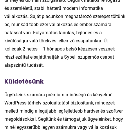
tárhely és domain szolgáltató. Cégünk fiatalos felfogású
és szemléletű, stabil hátterű modern informatika
vállalkozás. Saját piacunkon meghatározó szerepet töltünk
be, munkád több ezer vállalkozás és ember számára
hatással van. Folyamatos tanulás, fejlődés és a
kiválóságra való törekvés jellemző csapatunkra. Új
kollégák 2 hetes – 1 hónapos belső képzésen vesznek
részt ezáltal elsajátíthatják a Sybell szuperhős csapat
alapszintű tudását.
Küldetésünk
Ügyfeleink számára prémium minőségű és kényelmű
WordPress tárhely szolgáltatást biztosítunk, mindezek
mellett mindig a legújabb legfejlettebb hardver és szoftver
megoldásokkal. Segítünk és támogatjuk ügyeleinket, hogy
minél egyszerűbb legyen számukra vagy vállalkozásuk