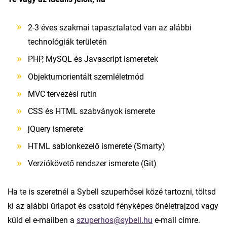
2-3 éves szakmai tapasztalatod van az alábbi
technológiák területén
PHP, MySQL és Javascript ismeretek
Objektumorientált szemléletmód
MVC tervezési rutin
CSS és HTML szabványok ismerete
jQuery ismerete
HTML sablonkezelő ismerete (Smarty)
Verziókövető rendszer ismerete (Git)
Ha te is szeretnél a Sybell szuperhősei közé tartozni, töltsd
ki az alábbi űrlapot és csatold fényképes önéletrajzod vagy
küld el e-mailben a
szuperhos@sybell.hu
e-mail címre.