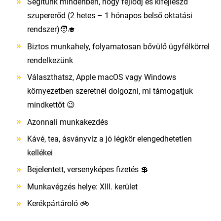
Segítünk mindenben, hogy fejlődj és kifejleszd
szupererőd (2 hetes – 1 hónapos belső oktatási
rendszer)🧑‍🎓
Biztos munkahely, folyamatosan bővülő ügyfélkörrel
rendelkezünk
Választhatsz, Apple macOS vagy Windows
környezetben szeretnél dolgozni, mi támogatjuk
mindkettőt 😉
Azonnali munkakezdés
Kávé, tea, ásványvíz a jó légkör elengedhetetlen
kellékei
Bejelentett, versenyképes fizetés 💲
Munkavégzés helye: XIII. kerület
Kerékpártároló 🚲