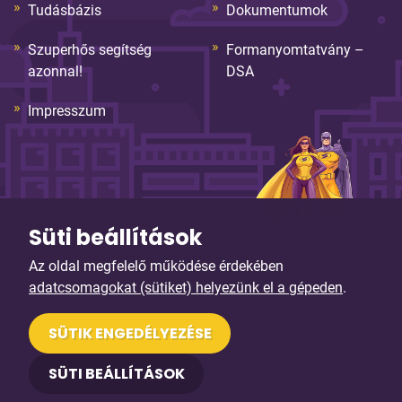
Tudásbázis
Dokumentumok
Szuperhős segítség
Formanyomtatvány –
azonnal!
DSA
Impresszum
Süti beállítások
Az oldal megfelelő működése érdekében
© Copyright 2026. Sybell Informatika Kft. Minden jog
adatcsomagokat (sütiket) helyezünk el a gépeden
.
fenntartva!
Arculattervezés, honlaptervezés: Kreatív Vonalak
SÜTIK ENGEDÉLYEZÉSE
SÜTI BEÁLLÍTÁSOK