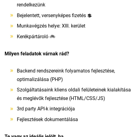
rendelkezünk
Bejelentett, versenyképes fizetés 💲
Munkavégzés helye: XIII. kerület
Kerékpártároló 🚲
Milyen feladatok várnak rád?
Backend rendszereink folyamatos fejlesztése,
optimalizálása (PHP)
Szolgáltatásaink kliens oldali felületeinek kialakítása
és meglévők fejlesztése (HTML/CSS/JS)
3rd party API-k integrációja
Fejlesztések dokumentálása
Te vagy az ideális jelölt, ha