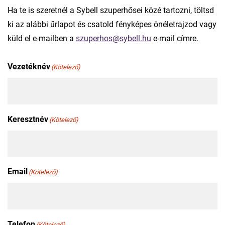
Ha te is szeretnél a Sybell szuperhősei közé tartozni, töltsd
ki az alábbi űrlapot és csatold fényképes önéletrajzod vagy
küld el e-mailben a
szuperhos@sybell.hu
e-mail címre.
Vezetéknév
(Kötelező)
Keresztnév
(Kötelező)
Email
(Kötelező)
Telefon
(Kötelező)