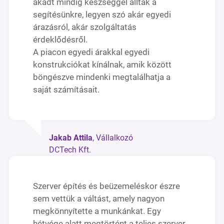
akadt mindig készséggel álltak a
segítésünkre, legyen szó akár egyedi
árazásról, akár szolgáltatás
érdeklődésről.
A piacon egyedi árakkal egyedi
konstrukciókat kínálnak, amik között
böngészve mindenki megtalálhatja a
saját számításait.
Jakab Attila
, Vállalkozó
DCTech Kft.
Szerver építés és beüzemeléskor észre
sem vettük a váltást, amely nagyon
megkönnyítette a munkánkat. Egy
hétvége alatt megtörtént a teljes szerver