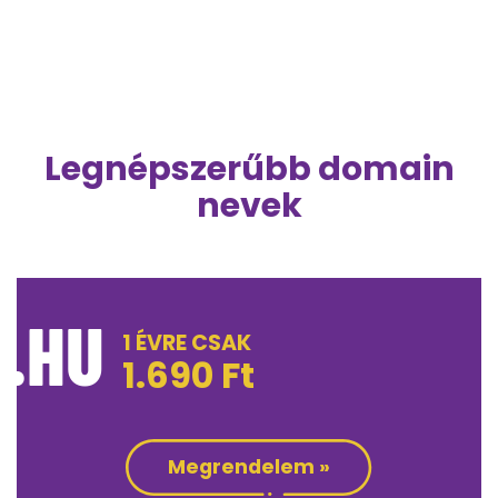
Legnépszerűbb domain
nevek
.HU
1 ÉVRE CSAK
1.690
Ft
Megrendelem »