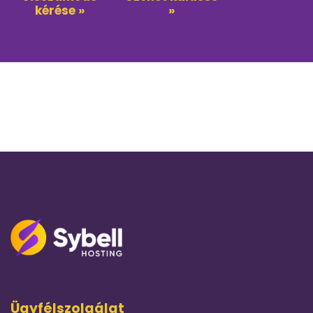
kérése »
»
Ügyfélszolgálat