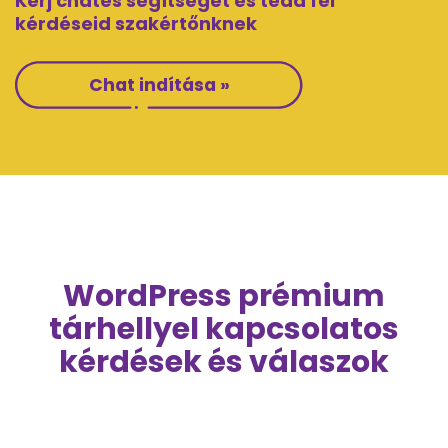
Kérj chates segítséget és tedd fel
kérdéseid szakértőnknek
Chat indítása »
WordPress prémium
tárhellyel kapcsolatos
kérdések és válaszok