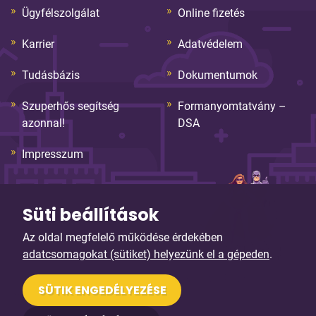
Ügyfélszolgálat
Online fizetés
Karrier
Adatvédelem
Tudásbázis
Dokumentumok
Szuperhős segítség
Formanyomtatvány –
azonnal!
DSA
Impresszum
Süti beállítások
Az oldal megfelelő működése érdekében
adatcsomagokat (sütiket) helyezünk el a gépeden
.
© Copyright 2026. Sybell Informatika Kft. Minden jog
SÜTIK ENGEDÉLYEZÉSE
fenntartva!