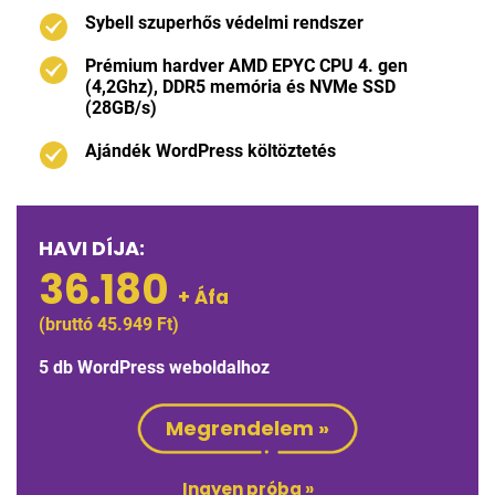
Sybell szuperhős védelmi rendszer
Prémium hardver AMD EPYC CPU 4. gen
(4,2Ghz), DDR5 memória és NVMe SSD
(28GB/s)
Ajándék WordPress költöztetés
HAVI DÍJA:
36.180
+ Áfa
(bruttó 45.949 Ft)
5 db WordPress weboldalhoz
Megrendelem »
Ingyen próba »