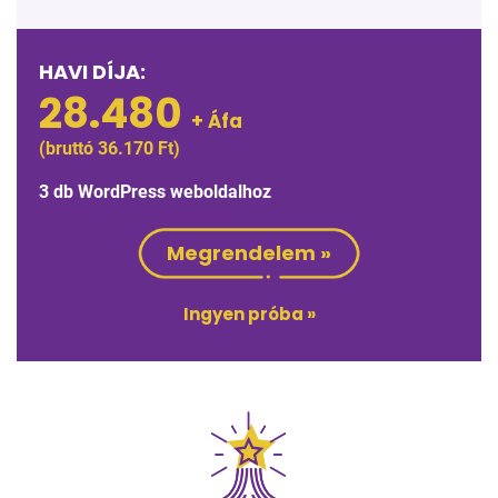
HAVI DÍJA:
28.480
+ Áfa
(bruttó 36.170 Ft)
3 db WordPress weboldalhoz
Megrendelem »
Ingyen próba »