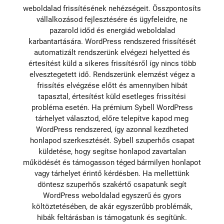
weboldalad frissítésének nehézségeit. Összpontosíts
vállalkozásod fejlesztésére és ügyfeleidre, ne
pazarold időd és energiád weboldalad
karbantartására. WordPress rendszered frissítését
automatizált rendszerünk elvégezi helyetted és
értesítést küld a sikeres frissítésről így nincs több
elvesztegetett idő. Rendszerünk elemzést végez a
frissítés elvégzése előtt és amennyiben hibát
tapasztal, értesítést küld esetleges frissítési
probléma esetén. Ha prémium Sybell WordPress
tárhelyet választod, előre telepítve kapod meg
WordPress rendszered, így azonnal kezdheted
honlapod szerkesztését. Sybell szuperhős csapat
küldetése, hogy segítse honlapod zavartalan
működését és támogasson téged bármilyen honlapot
vagy tárhelyet érintő kérdésben. Ha mellettünk
döntesz szuperhős szakértő csapatunk segít
WordPress weboldalad egyszerű és gyors
költöztetésében, de akár egyszerűbb problémák,
hibák feltárásban is támogatunk és segítünk.