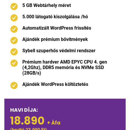
5 GB Webtárhely méret
5.000 látogató kiszolgálása /hó
Automatizált WordPress frissítés
Ajándék prémium bővítmények
Sybell szuperhős védelmi rendszer
Prémium hardver AMD EPYC CPU 4. gen
(4,2Ghz), DDR5 memória és NVMe SSD
(28GB/s)
Ajándék WordPress költöztetés
HAVI DÍJA:
18.890
+ Áfa
(bruttó 23.990 Ft)