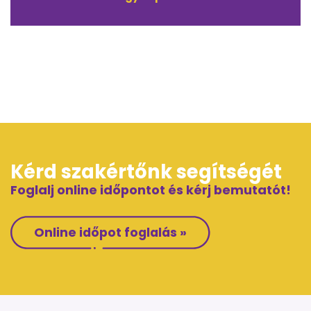
Kérd szakértőnk segítségét
Foglalj online időpontot és kérj bemutatót!
Online időpot foglalás »