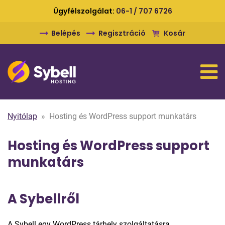
Ügyfélszolgálat:
06-1 / 707 6726
Belépés
Regisztráció
Kosár
Nyitólap
»
Hosting és WordPress support munkatárs
Hosting és WordPress support
munkatárs
A Sybellről
A Sybell egy WordPress tárhely szolgáltatásra