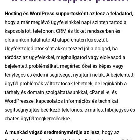
Hosting és WordPress supportosként az lesz a feladatod,
hogy a már meglévő ügyfeleinkkel napi szinten tartod a
kapcsolatot, telefonon, CRM és ticket rendszerben és
oldalunkon található AI alapú chaten keresztül.
Ügyfélszolgálatosként akkor teszed jól a dolgod, ha
törődsz az ügyfelekkel, meghallgatod vagy elolvasod a
bejelentett problémáikat, megérted őket és képes vagy
tényleges és érdemi segítséget nyújtani nekik. A bejelentett
ügyfél problémák változatosak lehetnek, de leginkább a
tárhely és domain szolgáltatásunkkal, cPanell-el és
WordPresszel kapcsolatos információs és technikai
segítségnyújtás beérkező telefonos, e-mailes, hibajegyes és
chates ügyfélmegkeresésekre.
A munkád végső eredménymérője az lesz,
hogy az