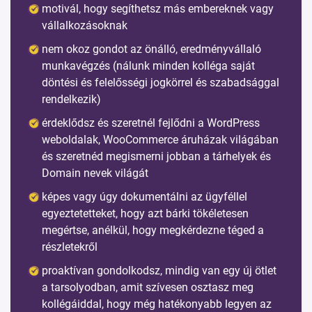
motivál, hogy segíthetsz más embereknek vagy
vállalkozásoknak
nem okoz gondot az önálló, eredményvállaló
munkavégzés (nálunk minden kolléga saját
döntési és felelősségi jogkörrel és szabadsággal
rendelkezik)
érdeklődsz és szeretnél fejlődni a WordPress
weboldalak, WooCommerce áruházak világában
és szeretnéd megismerni jobban a tárhelyek és
Domain nevek világát
képes vagy úgy dokumentálni az ügyféllel
egyeztetetteket, hogy azt bárki tökéletesen
megértse, anélkül, hogy megkérdezne téged a
részletekről
proaktívan gondolkodsz, mindig van egy új ötlet
a tarsolyodban, amit szívesen osztasz meg
kollégáiddal, hogy még hatékonyabb legyen az