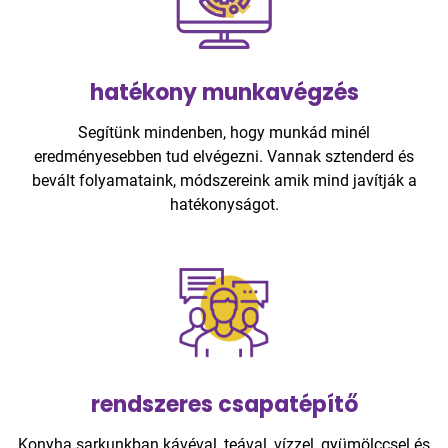
hatékony munkavégzés
Segítünk mindenben, hogy munkád minél
eredményesebben tud elvégezni. Vannak sztenderd és
bevált folyamataink, módszereink amik mind javítják a
hatékonyságot.
rendszeres csapatépítő
Konyha sarkunkban kávéval, teával, vízzel, gyümölccsel és