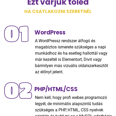
Ezt várjuk tőled
HA CSATLAKOZNI SZERETNÉL
01
WordPress
A WordPressz rendszer átfogó és
magabiztos ismerete szükséges a napi
munkádhoz és ha esetleg hallottál vagy
már kezeltél is Elementort, Divit vagy
bármilyen más vizuális oldalszerkesztőt
az előnyt jelent.
02
PHP/HTML/CSS
Nem kell, hogy profi webes programozó
legyél, de minimális alapszintű tudás
szükséges a PHP, HTML, CSS nyelvek