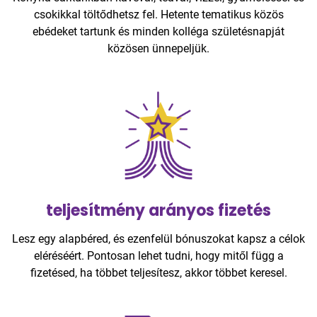
csokikkal töltődhetsz fel. Hetente tematikus közös
ebédeket tartunk és minden kolléga születésnapját
közösen ünnepeljük.
teljesítmény arányos fizetés
Lesz egy alapbéred, és ezenfelül bónuszokat kapsz a célok
eléréséért. Pontosan lehet tudni, hogy mitől függ a
fizetésed, ha többet teljesítesz, akkor többet keresel.