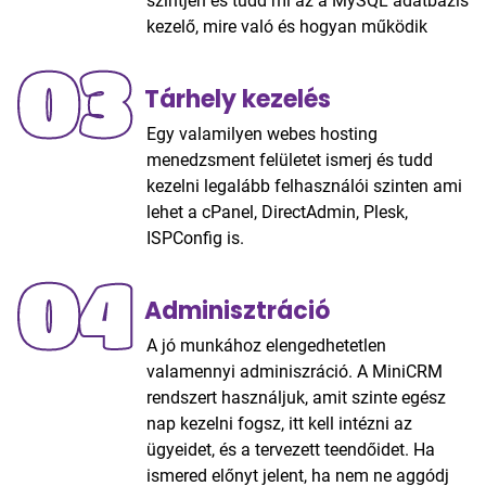
szintjén és tudd mi az a MySQL adatbázis
kezelő, mire való és hogyan működik
03
Tárhely kezelés
Egy valamilyen webes hosting
menedzsment felületet ismerj és tudd
kezelni legalább felhasználói szinten ami
lehet a cPanel, DirectAdmin, Plesk,
ISPConfig is.
04
Adminisztráció
A jó munkához elengedhetetlen
valamennyi adminiszráció. A MiniCRM
rendszert használjuk, amit szinte egész
nap kezelni fogsz, itt kell intézni az
ügyeidet, és a tervezett teendőidet. Ha
ismered előnyt jelent, ha nem ne aggódj