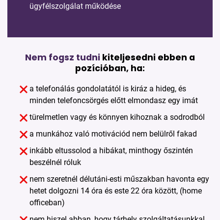
ügyfélszolgálat működése
Nem fogsz tudni
kiteljesedni ebben a
pozícióban, ha:
a telefonálás gondolatától is kiráz a hideg, és
minden telefoncsörgés előtt elmondasz egy imát
türelmetlen vagy és könnyen kihoznak a sodrodból
a munkához való motivációd nem belülről fakad
inkább eltussolod a hibákat, minthogy őszintén
beszélnél róluk
nem szeretnél délutáni-esti műszakban havonta egy
hetet dolgozni 14 óra és este 22 óra között, (home
officeban)
nem hiszel abban, hogy tárhely szolgáltatásunkkal