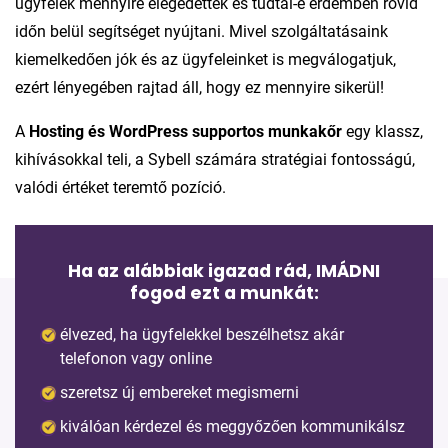
ügyfelek mennyire elégedettek és tudtál-e érdemben rövid
időn belül segítséget nyújtani. Mivel szolgáltatásaink
kiemelkedően jók és az ügyfeleinket is megválogatjuk,
ezért lényegében rajtad áll, hogy ez mennyire sikerül!
A
Hosting és WordPress supportos munkakőr
egy klassz,
kihívásokkal teli, a Sybell számára stratégiai fontosságú,
valódi értéket teremtő pozíció.
Ha az alábbiak igazad rád,
IMÁDNI
fogod ezt a munkát:
élvezed, ha ügyfelekkel beszélhetsz akár
telefonon vagy online
szeretsz új embereket megismerni
kiválóan kérdezel és meggyőzően kommunikálsz