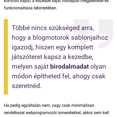
kontrollt kapsz a kezedbe saját honlapod megjelenése és
funkcionalitása tekintetében.
Többé nincs szükséged arra, 
hogy a blogmotorok sablonjaihoz 
igazodj, hiszen egy komplett 
játszóteret kapsz a kezedbe, 
melyen saját 
birodalmadat
 olyan 
módon építheted fel, ahogy csak 
szeretnéd.
Ha pedig egyáltalán nem, vagy csak minimálisan
rendelkezel webprogramozói ismeretekkel, akkor sem kell