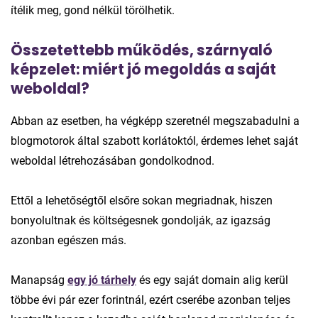
ítélik meg, gond nélkül törölhetik.
Összetettebb működés, szárnyaló
képzelet: miért jó megoldás a saját
weboldal?
Abban az esetben, ha végképp szeretnél megszabadulni a
blogmotorok által szabott korlátoktól, érdemes lehet saját
weboldal létrehozásában gondolkodnod.
Ettől a lehetőségtől elsőre sokan megriadnak, hiszen
bonyolultnak és költségesnek gondolják, az igazság
azonban egészen más.
Manapság
egy jó tárhely
és egy saját domain alig kerül
többe évi pár ezer forintnál, ezért cserébe azonban teljes