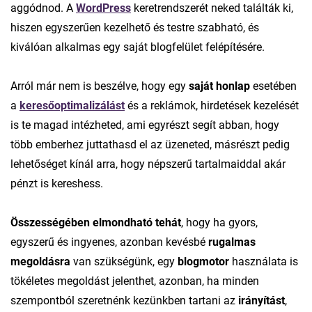
aggódnod. A
WordPress
keretrendszerét neked találták ki,
hiszen egyszerűen kezelhető és testre szabható, és
kiválóan alkalmas egy saját blogfelület felépítésére.
Arról már nem is beszélve, hogy egy
saját honlap
esetében
a
keresőoptimalizálást
és a reklámok, hirdetések kezelését
is te magad intézheted, ami egyrészt segít abban, hogy
több emberhez juttathasd el az üzeneted, másrészt pedig
lehetőséget kínál arra, hogy népszerű tartalmaiddal akár
pénzt is kereshess.
Összességében elmondható tehát
, hogy ha gyors,
egyszerű és ingyenes, azonban kevésbé
rugalmas
megoldásra
van szükségünk, egy
blogmotor
használata is
tökéletes megoldást jelenthet, azonban, ha minden
szempontból szeretnénk kezünkben tartani az
irányítást
,