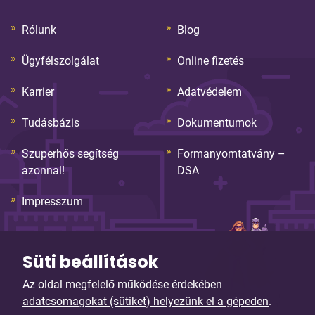
Rólunk
Blog
Ügyfélszolgálat
Online fizetés
Karrier
Adatvédelem
Tudásbázis
Dokumentumok
Szuperhős segítség
Formanyomtatvány –
azonnal!
DSA
Impresszum
Süti beállítások
Az oldal megfelelő működése érdekében
adatcsomagokat (sütiket) helyezünk el a gépeden
.