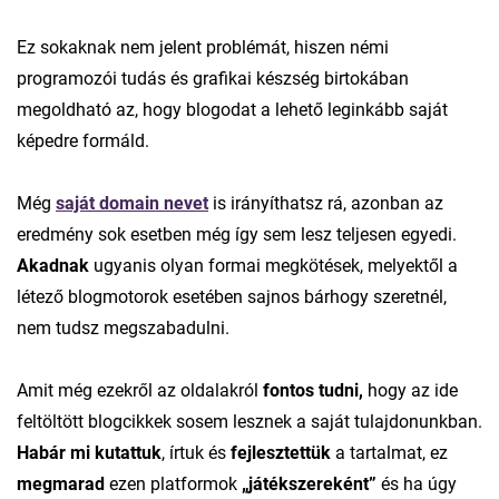
Ez sokaknak nem jelent problémát, hiszen némi
programozói tudás és grafikai készség birtokában
megoldható az, hogy blogodat a lehető leginkább saját
képedre formáld.
Még
saját domain nevet
is irányíthatsz rá, azonban az
eredmény sok esetben még így sem lesz teljesen egyedi.
Akadnak
ugyanis olyan formai megkötések, melyektől a
létező blogmotorok esetében sajnos bárhogy szeretnél,
nem tudsz megszabadulni.
Amit még ezekről az oldalakról
fontos tudni,
hogy az ide
feltöltött blogcikkek sosem lesznek a saját tulajdonunkban.
Habár mi kutattuk
, írtuk és
fejlesztettük
a tartalmat, ez
megmarad
ezen platformok
„játékszereként”
és ha úgy