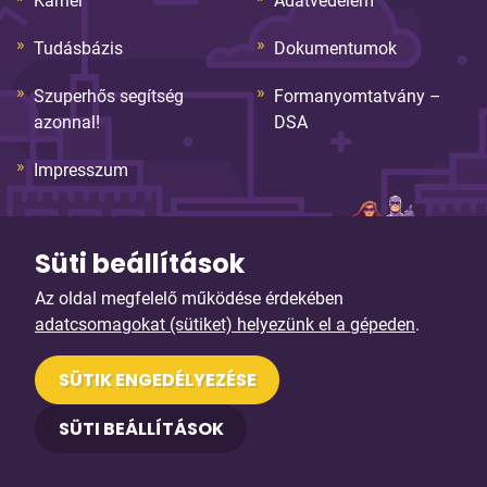
Karrier
Adatvédelem
Tudásbázis
Dokumentumok
Szuperhős segítség
Formanyomtatvány –
azonnal!
DSA
Impresszum
Süti beállítások
Az oldal megfelelő működése érdekében
adatcsomagokat (sütiket) helyezünk el a gépeden
.
© Copyright 2026. Sybell Informatika Kft. Minden jog
SÜTIK ENGEDÉLYEZÉSE
fenntartva!
SÜTI BEÁLLÍTÁSOK
Arculattervezés, honlaptervezés: Kreatív Vonalak