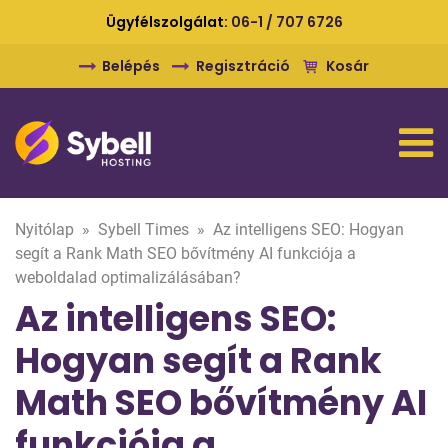
Ügyfélszolgálat:
06-1 / 707 6726
Belépés
Regisztráció
Kosár
Nyitólap
»
Sybell Times
»
Az intelligens SEO: Hogyan
segít a Rank Math SEO bővítmény AI funkciója a
weboldalad optimalizálásában?
Az intelligens SEO:
Hogyan segít a Rank
Math SEO bővítmény AI
funkciója a