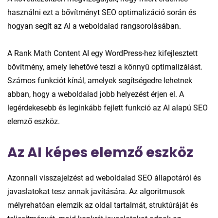
használni ezt a bővítményt SEO optimalizáció során és
hogyan segít az AI a weboldalad rangsorolásában.
A Rank Math Content AI egy WordPress-hez kifejlesztett
bővítmény, amely lehetővé teszi a könnyű optimalizálást.
Számos funkciót kínál, amelyek segítségedre lehetnek
abban, hogy a weboldalad jobb helyezést érjen el. A
legérdekesebb és leginkább fejlett funkció az AI alapú SEO
elemző eszköz.
Az AI képes elemző eszköz
Azonnali visszajelzést ad weboldalad SEO állapotáról és
javaslatokat tesz annak javítására. Az algoritmusok
mélyrehatóan elemzik az oldal tartalmát, struktúráját és