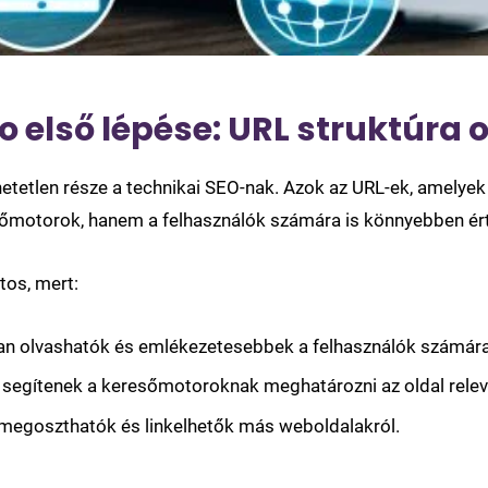
o első lépése: URL struktúra 
etetlen része a technikai SEO-nak. Azok az URL-ek, amelyek 
sőmotorok, hanem a felhasználók számára is könnyebben ér
tos, mert:
ban olvashatók és emlékezetesebbek a felhasználók számára
segítenek a keresőmotoroknak meghatározni az oldal releva
egoszthatók és linkelhetők más weboldalakról.