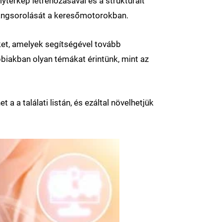
ytérkép létrehozásával és a strukturált
 rangsorolását a keresőmotorokban.
ket, amelyek segítségével tovább
biakban olyan témákat érintünk, mint az
 a találati listán, és ezáltal növelhetjük