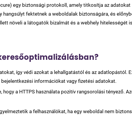
re) egy biztonsági protokoll, amely titkosítja az adatokat 
 hangsúlyt fektetnek a weboldalak biztonságára, és előnyb
ett növeli a látogatók bizalmát és a webhely hitelességét is
 keresőoptimalizálásban?
atokat, így védi azokat a lehallgatástól és az adatlopástól.
 bejelentkezési információkat vagy fizetési adatokat.
, hogy a HTTPS használata pozitív rangsorolási tényező. A
.
igyelmeztetik a felhasználókat, ha egy weboldal nem biztonsá