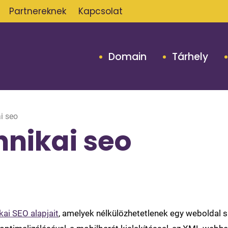
Partnereknek
Kapcsolat
Domain
Tárhely
i seo
hnikai seo
kai SEO alapjait
, amelyek nélkülözhetetlenek egy weboldal 