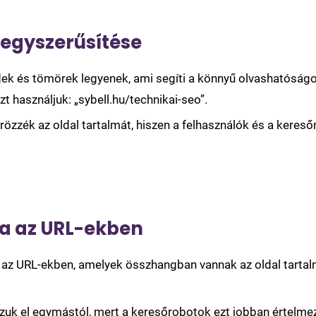
 egyszerűsítése
idek és tömörek legyenek, ami segíti a könnyű olvashatóság
zt használjuk: „sybell.hu/technikai-seo”.
rözzék az oldal tartalmát, hiszen a felhasználók és a kere
a az URL-ekben
 az URL-ekben, amelyek összhangban vannak az oldal tartalm
zuk el egymástól, mert a keresőrobotok ezt jobban értelmez