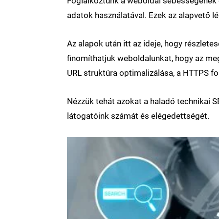
Foglalkoztunk a weboldal sebességének op
adatok használatával. Ezek az alapvető l
Az alapok után itt az ideje, hogy részle
finomíthatjuk weboldalunkat, hogy az meg
URL struktúra optimalizálása, a HTTPS fo
Nézzük tehát azokat a haladó technikai SE
látogatóink számát és elégedettségét.