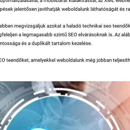
timalizálásával, a mobilbarát kialakítással, az XML webhel
épések jelentősen javíthatják weboldalunk láthatóságát és
tesebben megvizsgáljuk azokat a haladó technikai seo teendő
feleljen a legmagasabb szintű SEO elvárásoknak is. Az aláb
ntossága és a duplikált tartalom kezelése.
O teendőket, amelyekkel weboldalunk még jobban teljesíthet a