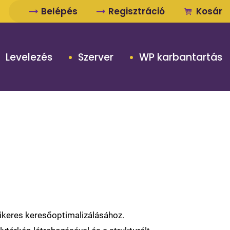
Belépés
Regisztráció
Kosár
Levelezés
Szerver
WP karbantartás
sikeres keresőoptimalizálásához.