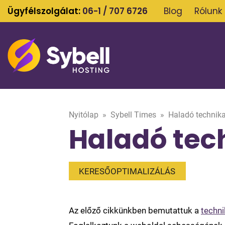
Ügyfélszolgálat:
06-1 / 707 6726
Blog
Rólunk
Nyitólap
»
Sybell Times
»
Haladó technika
Haladó tec
KERESŐOPTIMALIZÁLÁS
Az előző cikkünkben bemutattuk a
techni