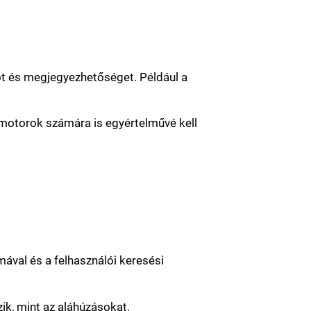
ot és megjegyezhetőséget. Például a
sőmotorok számára is egyértelművé kell
ával és a felhasználói keresési
ik, mint az aláhúzásokat.