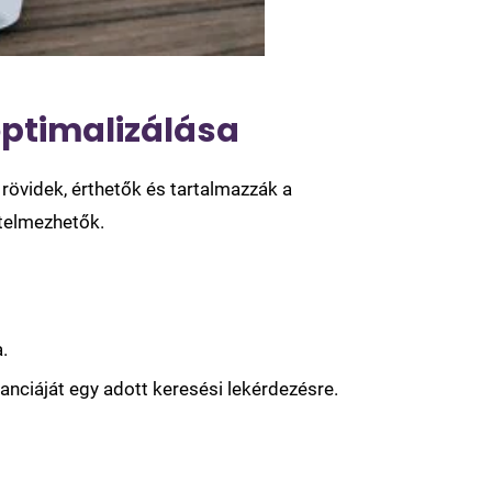
optimalizálása
rövidek, érthetők és tartalmazzák a
telmezhetők.
.
nciáját egy adott keresési lekérdezésre.