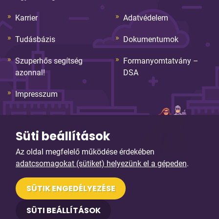
Karrier
Adatvédelem
Tudásbázis
Dokumentumok
Szuperhős segítség
Formanyomtatvány –
azonnal!
DSA
Impresszum
Süti beállítások
Az oldal megfelelő működése érdekében
adatcsomagokat (sütiket) helyezünk el a gépeden
.
© Copyright 2026. Sybell Informatika Kft. Minden jog
SÜTIK ENGEDÉLYEZÉSE
fenntartva!
SÜTI BEÁLLÍTÁSOK
Arculattervezés, honlaptervezés: Kreatív Vonalak