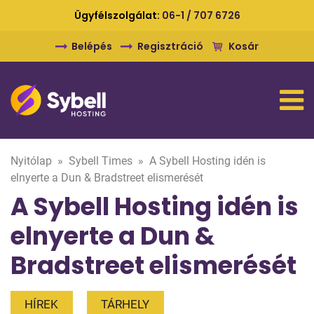
Ügyfélszolgálat:
06-1 / 707 6726
Belépés
Regisztráció
Kosár
Nyitólap
»
Sybell Times
»
A Sybell Hosting idén is
elnyerte a Dun & Bradstreet elismerését
A Sybell Hosting idén is
elnyerte a Dun &
Bradstreet elismerését
HÍREK
TÁRHELY