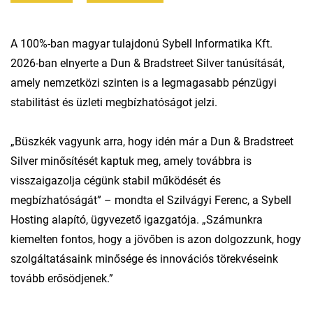
A 100%-ban magyar tulajdonú Sybell Informatika Kft.
2026-ban elnyerte a Dun & Bradstreet Silver tanúsítását,
amely nemzetközi szinten is a legmagasabb pénzügyi
stabilitást és üzleti megbízhatóságot jelzi.
„Büszkék vagyunk arra, hogy idén már a Dun & Bradstreet
Silver minősítését kaptuk meg, amely továbbra is
visszaigazolja cégünk stabil működését és
megbízhatóságát” – mondta el Szilvágyi Ferenc, a Sybell
Hosting alapító, ügyvezető igazgatója. „Számunkra
kiemelten fontos, hogy a jövőben is azon dolgozzunk, hogy
szolgáltatásaink minősége és innovációs törekvéseink
tovább erősödjenek.”