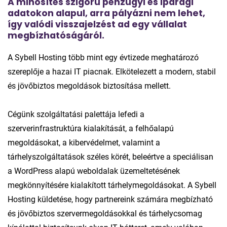
A minősítés szigorú pénzügyi és iparági
adatokon alapul, arra pályázni nem lehet,
így valódi visszajelzést ad egy vállalat
megbízhatóságáról.
A Sybell Hosting több mint egy évtizede meghatározó
szereplője a hazai IT piacnak. Elkötelezett a modern, stabil
és jövőbiztos megoldások biztosítása mellett.
Cégünk szolgáltatási palettája lefedi a
szerverinfrastruktúra kialakítását, a felhőalapú
megoldásokat, a kibervédelmet, valamint a
tárhelyszolgáltatások széles körét, beleértve a speciálisan
a WordPress alapú weboldalak üzemeltetésének
megkönnyítésére kialakított tárhelymegoldásokat. A Sybell
Hosting küldetése, hogy partnereink számára megbízható
és jövőbiztos szervermegoldásokkal és tárhelycsomag