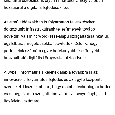
kínálattal biztosítsunk olyan IT hátteret, amely valóban
hozzájárul a digitális fejlődésükhöz.
Az elmúlt időszakban is folyamatos fejlesztéseken
dolgoztunk: infrastruktúránk teljesítményét tovább
növeltük, valamint WordPress-alapú szolgáltatásainkat új,
ügyfélbarát megoldásokkal bővítettük. Célunk, hogy
partnereink számára egyre hatékonyabb és könnyebben
használható digitális környezetet biztosítsunk.
A Sybell Informatika sikerének alapja továbbra is az
innováció, a folyamatos fejlődés és az ügyfélközpontú
szemlélet. Hiszünk abban, hogy a stabil technológiai háttér
és a megbízható szolgáltatás valódi versenyelőnyt jelent
ügyfeleink számára.