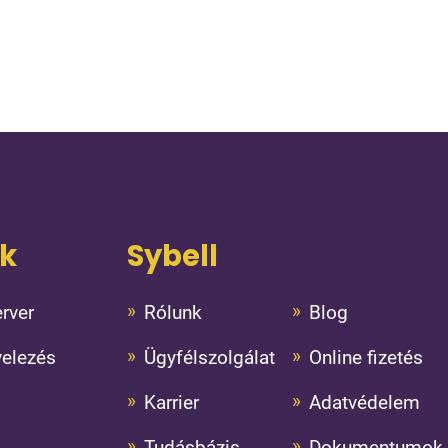
ok
Sybell
rver
Rólunk
Blog
velezés
Ügyfélszolgálat
Online fizetés
Karrier
Adatvédelem
Tudásbázis
Dokumentumok