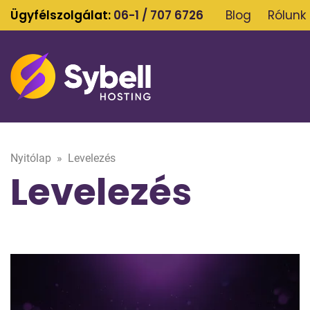
Ügyfélszolgálat:
06-1 / 707 6726
Blog
Rólunk
Nyitólap
»
Levelezés
Levelezés