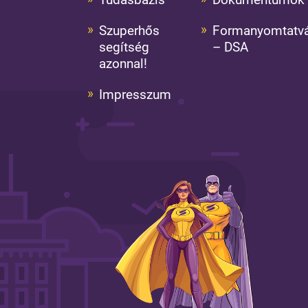
Szuperhős
Formanyomtatv
segítség
– DSA
azonnal!
Impresszum