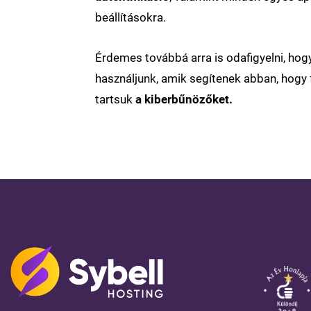
beállításokra.
Érdemes továbbá arra is odafigyelni, ho
használjunk, amik segítenek abban, hogy f
tartsuk
a kiberbűnözőket.