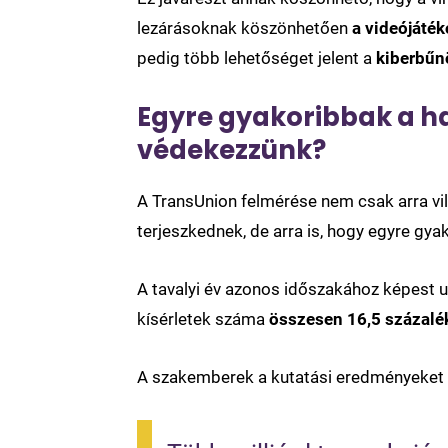
lezárásoknak köszönhetően
a videójáték
pedig több lehetőséget jelent a
kiberbűn
Egyre gyakoribbak a 
védekezzünk?
A TransUnion felmérése nem csak arra vil
terjeszkednek, de arra is, hogy egyre gy
A tavalyi év azonos időszakához képest 
kísérletek száma
összesen 16,5 százalé
A szakemberek a kutatási eredményeket m