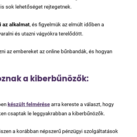
s sok lehetőséget rejtegetnek.
 az alkalmat
, és figyelmük az elmúlt időben a
aralni és utazni vágyókra terelődött.
zni az embereket az online bűnbandák, és hogyan
oznak a kiberbűnözők:
ben
készült felmérése
arra kereste a választ, hogy
eken csaptak le leggyakrabban a kiberbűnözők.
iszen a korábban népszerű pénzügyi szolgáltatások