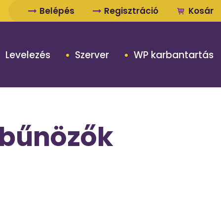
Belépés
Regisztráció
Kosár
Levelezés
Szerver
WP karbantartás
rbűnözők