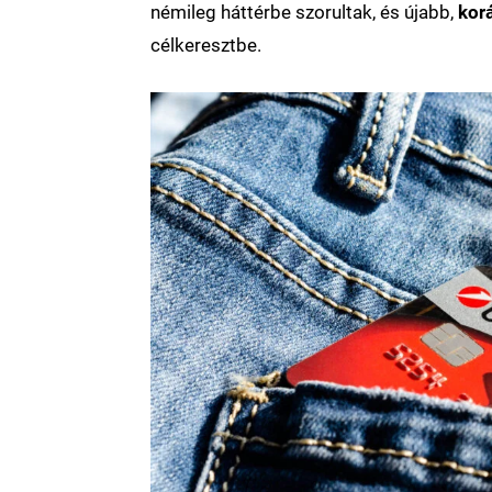
némileg háttérbe szorultak, és újabb,
kor
célkeresztbe.