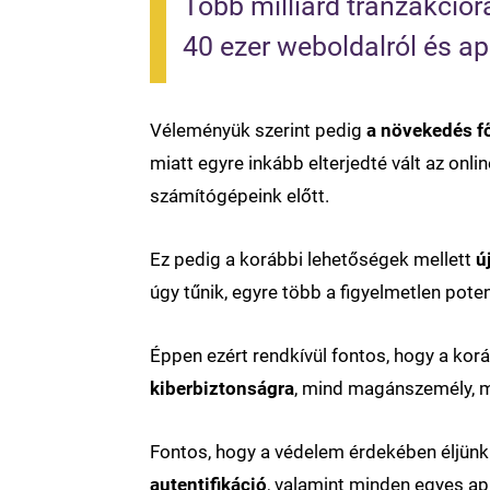
Több milliárd tranzakciór
40 ezer weboldalról és ap
Véleményük szerint pedig
a növekedés f
miatt egyre inkább elterjedté vált az onl
számítógépeink előtt.
Ez pedig a korábbi lehetőségek mellett
ú
úgy tűnik, egyre több a figyelmetlen poten
Éppen ezért rendkívül fontos, hogy a korá
kiberbiztonságra
, mind magánszemély, m
Fontos, hogy a védelem érdekében éljünk 
autentifikáció
, valamint minden egyes ap