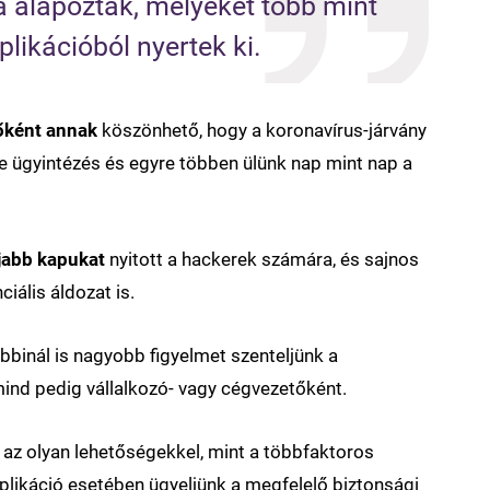
a alapozták, melyeket több mint 
plikációból nyertek ki.
őként annak
köszönhető, hogy a koronavírus-járvány
ine ügyintézés és egyre többen ülünk nap mint nap a
jabb kapukat
nyitott a hackerek számára, és sajnos
ciális áldozat is.
bbinál is nagyobb figyelmet szenteljünk a
ind pedig vállalkozó- vagy cégvezetőként.
az olyan lehetőségekkel, mint a többfaktoros
plikáció esetében ügyeljünk a megfelelő biztonsági