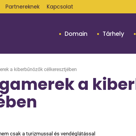
Partnereknek
Kapcsolat
Domain
Tárhely
erek a kiberbűnözők célkeresztjében
s gamerek a kibe
jében
 nem csak a turizmussal és vendéglátással