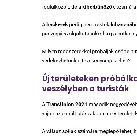
foglalkozók, de a
kiberbűnözők
számára i
A
hackerek
pedig nem restek
kihasználni
pénzügyi szolgáltatásokról a gyanútlan ny
Milyen módszerekkel próbálják csőbe hú
védekezhetünk a tevékenységük ellen?
Új területeken próbálk
veszélyben a turisták
A
TransUnion 2021
második negyedévé
vajon az elmúlt időszakban mely terület
A válasz sokak számára meglepő lehet, h