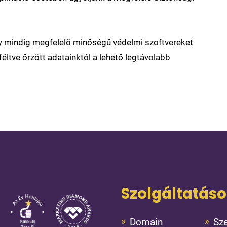
gy mindig megfelelő minőségű védelmi szoftvereket
éltve őrzött adatainktól a lehető legtávolabb
Szolgáltatás
Domain
Sze