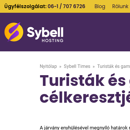
Ügyfélszolgálat:
06-1 / 707 6726
Blog
Rólunk
Nyitólap
»
Sybell Times
»
Turisták és gam
Turisták é
célkereszt
A járvány enyhülésével megnyíló határok