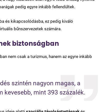
parágak pedig egyre inkább fellendültek.
a és kikapcsolódásba, ez pedig kiváló
virtuális bűnszervezetek számára.
enek biztonságban
n nem csak a turizmus, hanem az egyre inkább
edés szintén nagyon magas, a 
m kevesebb, mint 393 százalék.
us ideje alatti
szociális távolságtartásnak
és