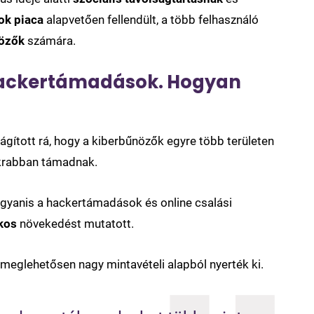
ok piaca
alapvetően fellendült, a több felhasználó
özők
számára.
hackertámadások. Hogyan
ágított rá, hogy a kiberbűnözők egyre több területen
akrabban támadnak.
ugyanis a hackertámadások és online csalási
kos
növekedést mutatott.
eglehetősen nagy mintavételi alapból nyerték ki.