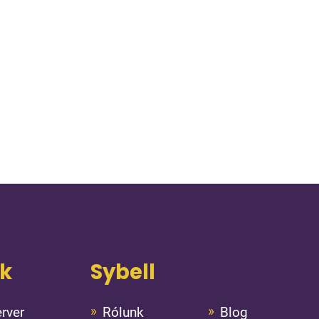
ok
Sybell
rver
Rólunk
Blog