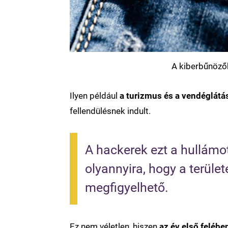
A kiberbűnözők
Ilyen például
a turizmus és a vendéglátá
fellendülésnek indult.
A hackerek ezt a hullámot
olyannyira, hogy a terüle
megfigyelhető.
Ez nem véletlen, hiszen
az év első felébe