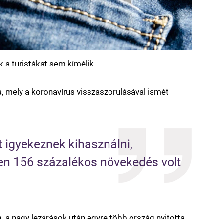
 a turistákat sem kímélik
s
, mely a koronavírus visszaszorulásával ismét
 igyekeznek kihasználni, 
ten 156 százalékos növekedés volt 
n
, a nagy lezárások után egyre több ország nyitotta