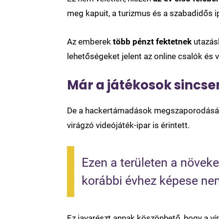
meg kapuit, a turizmus és a szabadidős i
Az emberek
több pénzt fektetnek
utazásb
lehetőségeket jelent az online csalók és 
Már a játékosok sincs
De a hackertámadások megszaporodásába
virágzó videójáték-ipar is érintett.
Ezen a területen a növek
korábbi évhez képese ne
Ez javarészt annak köszönhető, hogy a vír