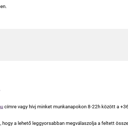
ben.
?
hu
címre vagy hívj minket munkanapokon 8-22h között a +3
ik, hogy a lehető leggyorsabban megválaszolja a feltett ös