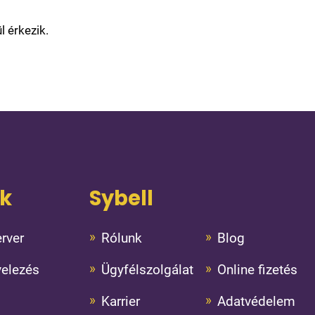
 érkezik.
ok
Sybell
rver
Rólunk
Blog
velezés
Ügyfélszolgálat
Online fizetés
Karrier
Adatvédelem