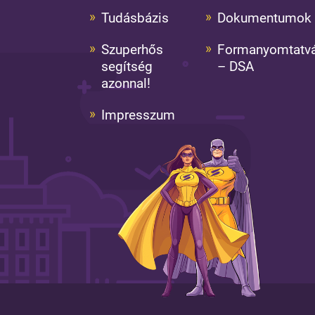
Tudásbázis
Dokumentumok
Szuperhős
Formanyomtatv
segítség
– DSA
azonnal!
Impresszum