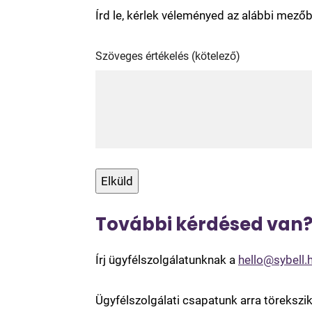
Írd le, kérlek véleményed az alábbi mező
Szöveges értékelés
További kérdésed van
Írj ügyfélszolgálatunknak a
hello@sybell.
Ügyfélszolgálati csapatunk arra töreksz