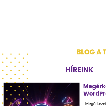
BLOG A 
HÍREINK
Megérke
WordPre
Megérkezett