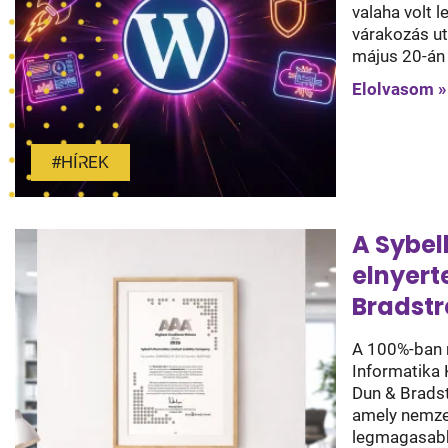
valaha volt 
várakozás ut
május 20-án 
Elolvasom »
#HÍREK
A Sybell
elnyert
Bradstr
A 100%-ban 
Informatika 
Dun & Bradst
amely nemzet
legmagasabb