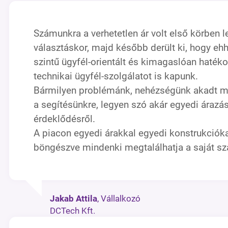
Számunkra a verhetetlen ár volt első körben 
választáskor, majd később derült ki, hogy e
szintű ügyfél-orientált és kimagaslóan haté
technikai ügyfél-szolgálatot is kapunk.
Bármilyen problémánk, nehézségünk akadt mi
a segítésünkre, legyen szó akár egyedi árazás
érdeklődésről.
A piacon egyedi árakkal egyedi konstrukcióka
böngészve mindenki megtalálhatja a saját sz
Jakab Attila
, Vállalkozó
DCTech Kft.