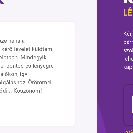
L
Kérj
sze néha a
bár
 kérő levelet küldtem
szo
latban. Mindegyik
leh
rs, pontos és lényegre
kap
hajókon, így
olgáláshoz. Örömmel
ződik. Köszönöm!
!
Vi