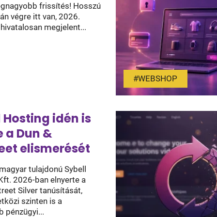
legnagyobb frissítés! Hosszú
án végre itt van, 2026.
hivatalosan megjelent...
#WEBSHOP
 Hosting idén is
e a Dun &
eet elismerését
magyar tulajdonú Sybell
Kft. 2026-ban elnyerte a
reet Silver tanúsítását,
közi szinten is a
 pénzügyi...