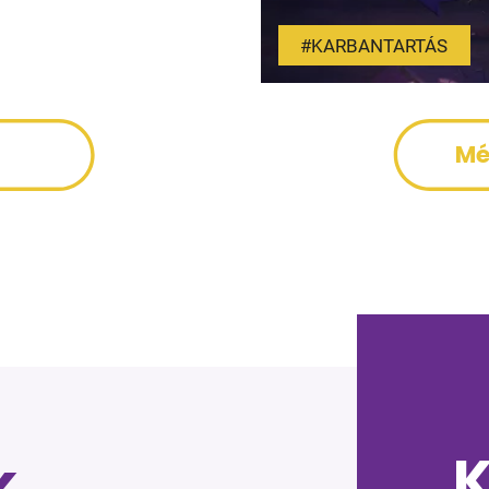
#KARBANTARTÁS
Mé
K
k