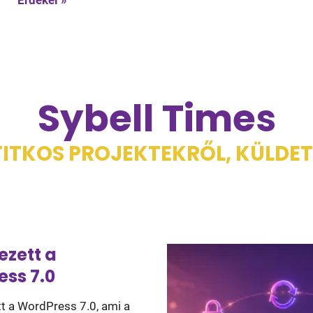
Érdekel »
Sybell Times
TITKOS PROJEKTEKRŐL, KÜLDE
zett a
ss 7.0
 a WordPress 7.0, ami a