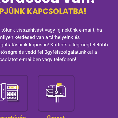
ÉPJÜNK KAPCSOLATBA!
 tőlünk visszahívást vagy írj nekünk e-mailt, ha
milyen kérdésed van a tárhelyeink és
lgáltatásaink kapcsán! Kattints a legmegfelelőbb
etőségre és vedd fel ügyfélszolgálatunkkal a
csolatot e-mailben vagy telefonon!
sszahívás
Üzenet