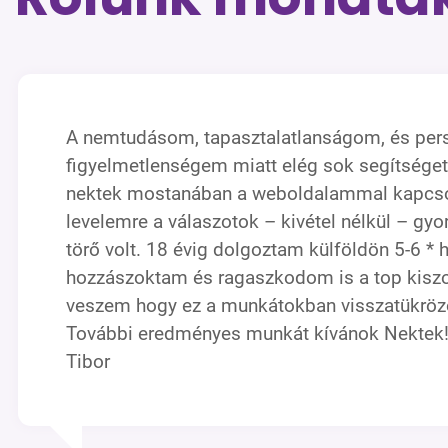
A nemtudásom, tapasztalatlanságom, és per
figyelmetlenségem miatt elég sok segítséget
nektek mostanában a weboldalammal kapcso
levelemre a válaszotok – kivétel nélkül – gyo
törő volt. 18 évig dolgoztam külföldön 5-6 * 
hozzászoktam és ragaszkodom is a top kisz
veszem hogy ez a munkátokban visszatükrö
További eredményes munkát kívánok Nektek
Tibor