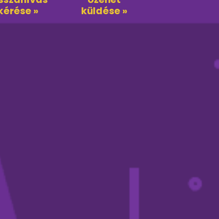
kérése »
küldése »