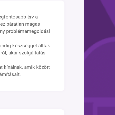
legfontosabb érv a
hhez páratlan magas
kony problémamegoldási
ndig készséggel álltak
ról, akár szolgáltatás
t kínálnak, amik között
ámításait.