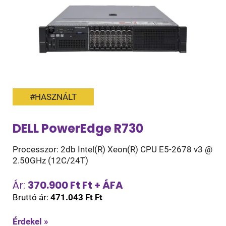
#HASZNÁLT
DELL PowerEdge R730
Processzor: 2db Intel(R) Xeon(R) CPU E5-2678 v3 @
2.50GHz (12C/24T)
Ár:
370.900 Ft Ft + ÁFA
Bruttó ár:
471.043 Ft Ft
Érdekel »