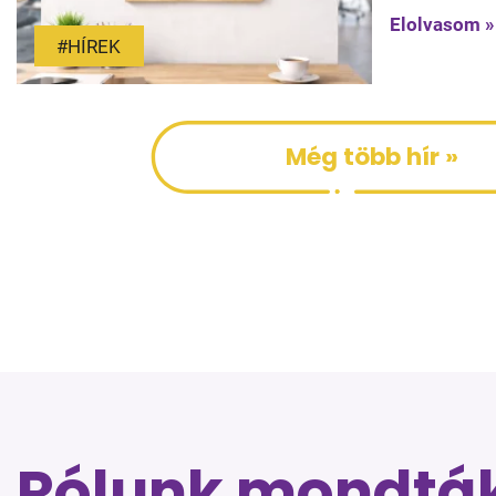
Elolvasom »
#HÍREK
Még több hír »
Rólunk mondtá