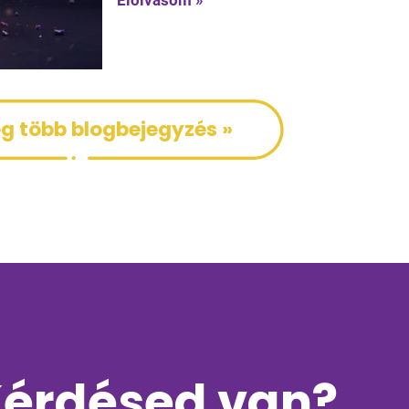
g több blogbejegyzés »
érdésed van?