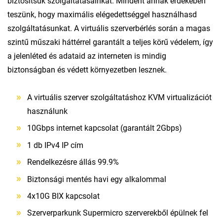
biztosítsuk szolgáltatásainkat. Mindent annak érdekében
teszünk, hogy maximális elégedettséggel használhasd
szolgáltatásunkat. A virtuális szerverbérlés során a magas
szintű műszaki háttérrel garantált a teljes körű védelem, így
a jelenléted és adataid az interneten is mindig
biztonságban és védett környezetben lesznek.
A virtuális szerver szolgáltatáshoz KVM virtualizációt
használunk
10Gbps internet kapcsolat (garantált 2Gbps)
1 db IPv4 IP cím
Rendelkezésre állás 99.9%
Biztonsági mentés havi egy alkalommal
4x10G BIX kapcsolat
Szerverparkunk Supermicro szerverekből épülnek fel