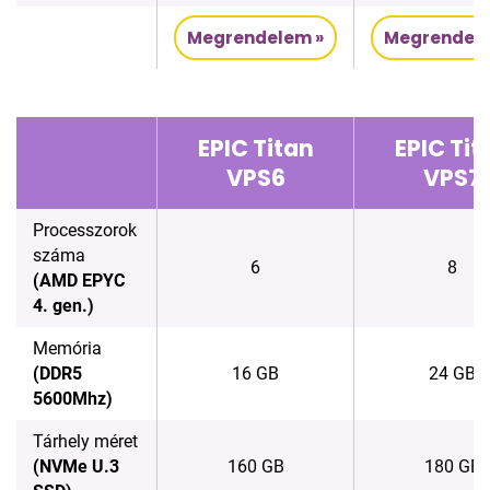
Megrendelem »
Megrendele
EPIC Titan
EPIC Tit
VPS6
VPS7
Processzorok
száma
6
8
(AMD EPYC
4. gen.)
Memória
(DDR5
16 GB
24 GB
5600Mhz)
Tárhely méret
(NVMe U.3
160 GB
180 GB