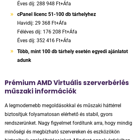
Éves díj: 288 948 Ft+Áfa
cPanel licenc 51
-100 db tárhelyhez
Havidíj: 29 368 Ft+Áfa
Féléves díj: 176 208 Ft+Áfa
Éves díj: 352 416 Ft+Áfa
Több, mint 100 db tárhely esetén egyedi ajánlatot
adunk
Prémium AMD Virtuális szerverbérlés
műszaki információk
A legmodernebb megoldásokkal és műszaki háttérrel
biztosítjuk folyamatosan elérhető és stabil, gyors
rendszerünket. Nagy figyelmet fordítunk arra, hogy mindig
minőségi és megbízható szervereken és eszközökön