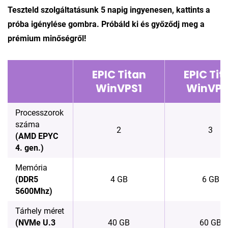
Teszteld szolgáltatásunk 5 napig ingyenesen, kattints a
próba igénylése gombra. Próbáld ki és győződj meg a
prémium minőségről!
EPIC Titan
EPIC Tit
WinVPS1
WinVPS
Processzorok
száma
2
3
(AMD EPYC
4. gen.)
Memória
(DDR5
4 GB
6 GB
5600Mhz)
Tárhely méret
(NVMe U.3
40 GB
60 GB