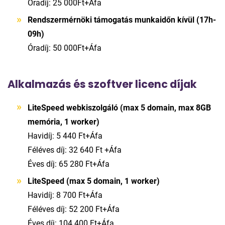
Óradíj: 25 000Ft+Áfa
Rendszermérnöki támogatás munkaidőn kívül (17h-
09h)
Óradíj: 50 000Ft+Áfa
Alkalmazás és szoftver licenc díjak
LiteSpeed webkiszolgáló (max 5 domain, max 8GB
memória, 1 worker)
Havidíj: 5 440 Ft+Áfa
Féléves díj: 32 640 Ft +Áfa
Éves díj: 65 280 Ft+Áfa
LiteSpeed (max 5 domain, 1 worker)
Havidíj: 8 700 Ft+Áfa
Féléves díj: 52 200 Ft+Áfa
Éves díj: 104 400 Ft+Áfa