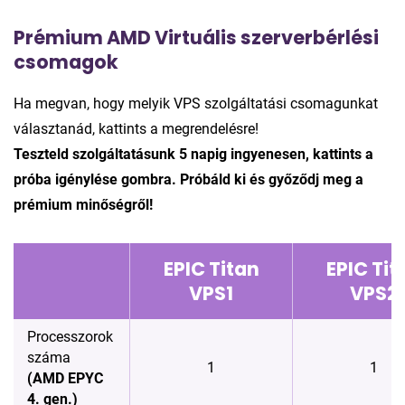
Prémium AMD Virtuális szerverbérlési
csomagok
Ha megvan, hogy melyik VPS szolgáltatási csomagunkat
választanád, kattints a megrendelésre!
Teszteld szolgáltatásunk 5 napig ingyenesen, kattints a
próba igénylése gombra. Próbáld ki és győződj meg a
prémium minőségről!
EPIC Titan
EPIC Tit
VPS1
VPS2
Processzorok
száma
1
1
(AMD EPYC
4. gen.)