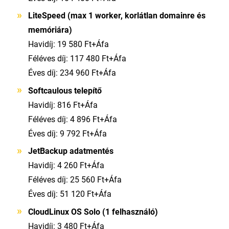
LiteSpeed (max 1 worker, korlátlan domainre
és
memóriára)
Havidíj: 19 580 Ft+Áfa
Féléves díj: 117 480 Ft+Áfa
Éves díj: 234 960 Ft+Áfa
Softcaulous telepítő
Havidíj: 816 Ft+Áfa
Féléves díj: 4 896 Ft+Áfa
Éves díj: 9 792 Ft+Áfa
JetBackup adatmentés
Havidíj: 4 260 Ft+Áfa
Féléves díj: 25 560 Ft+Áfa
Éves díj: 51 120 Ft+Áfa
CloudLinux OS Solo (1 felhasználó)
Havidíj: 3 480 Ft+Áfa