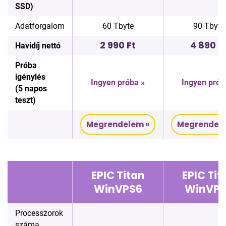
SSD)
Adatforgalom
60 Tbyte
90 Tbyte
2 990 Ft
4 890 F
Havidíj nettó
Próba
igénylés
Ingyen próba »
Ingyen prób
(5 napos
teszt)
Megrendelem »
Megrendele
EPIC Titan
EPIC Tit
WinVPS6
WinVPS
Processzorok
száma