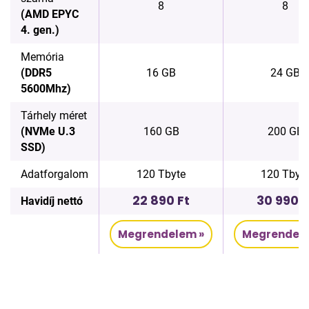
8
8
(AMD EPYC
4. gen.)
Memória
(DDR5
16 GB
24 GB
5600Mhz)
Tárhely méret
(NVMe U.3
160 GB
200 GB
SSD)
Adatforgalom
120 Tbyte
120 Tbyt
22 890 Ft
30 990 F
Havidíj nettó
Megrendelem »
Megrendele