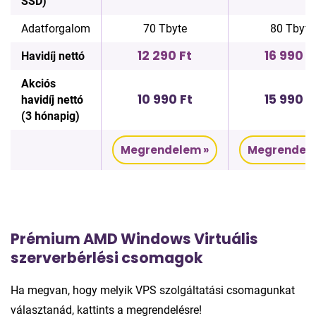
SSD)
Adatforgalom
70 Tbyte
80 Tbyte
12 290 Ft
16 990 F
Havidíj nettó
Akciós
10 990 Ft
15 990 F
havidíj nettó
(3 hónapig)
Megrendelem »
Megrendele
Prémium AMD Windows Virtuális
szerverbérlési csomagok
Ha megvan, hogy melyik VPS szolgáltatási csomagunkat
választanád, kattints a megrendelésre!