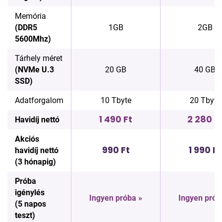
Memória
(DDR5
1GB
2GB
5600Mhz)
Tárhely méret
(NVMe U.3
20 GB
40 GB
SSD)
Adatforgalom
10 Tbyte
20 Tbyte
1 490 Ft
2 280 F
Havidíj nettó
Akciós
990 Ft
1 990 Ft
havidíj nettó
(3 hónapig)
Próba
igénylés
Ingyen próba »
Ingyen prób
(5 napos
teszt)