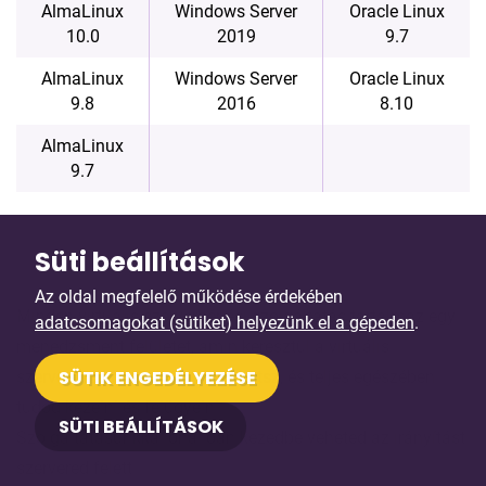
AlmaLinux
Windows Server
Oracle Linux
10.0
2019
9.7
AlmaLinux
Windows Server
Oracle Linux
9.8
2016
8.10
AlmaLinux
9.7
Prémium AMD Virtuális szerverbérlési
Süti beállítások
szolgáltatás funkciói részletesen
Az oldal megfelelő működése érdekében
Minden virtuális szerverbérlési szolgáltatás tartalmaz egy
adatcsomagokat (sütiket) helyezünk el a gépeden
.
menedzsment felületet, amin keresztül a virtuális
SÜTIK ENGEDÉLYEZÉSE
szerverhez könnyen hozzáférhetsz, és teljes egészében
tudod kezelni és felügyelni.
SÜTI BEÁLLÍTÁSOK
Szolgáltatásunkkal önállóan kezedbe veheted az irányítást
szervered felett.