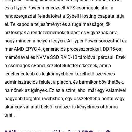
és a Hyper Power menedzselt VPS-csomagok, ahol a
rendszergazdai feladatokat a Sybell Hosting csapata látja
el. Te kapod a teljesítményt és a rugalmasságot, ők
biztosítják a rendszermérnöki tudást és vigyáznak arra,
hogy minden a helyén legyen. A Hyper Power sorozatnál ez
már AMD EPYC 4. generációs processzorokkal, DDR5-ös
memóriával és NVMe SSD RAID-10 tárolóval párosul. Ezek
a csomagok cPanel kezelőfelülettel érkeznek, ami a
legelterjedtebb és legkönnyebben kezelhető szerveres
adminisztrációs felület a piacon, és bármikor bővíthetőek,
ha nőnek az igények. Ez az a szint, ahol már egy valamivel
nagyobb forgalmú webshop, egy összetettebb portál vagy
akár egy vállalati belső rendszer is kényelmes otthonra
talál.