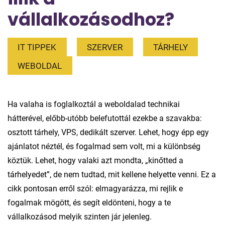
vállalkozásodhoz?
IT TIPPEK
SZERVER
TÁRHELY
WEBOLDAL
Ha valaha is foglalkoztál a weboldalad technikai
hátterével, előbb-utóbb belefutottál ezekbe a szavakba:
osztott tárhely, VPS, dedikált szerver. Lehet, hogy épp egy
ajánlatot néztél, és fogalmad sem volt, mi a különbség
köztük. Lehet, hogy valaki azt mondta, „kinőtted a
tárhelyedet”, de nem tudtad, mit kellene helyette venni. Ez a
cikk pontosan erről szól: elmagyarázza, mi rejlik e
fogalmak mögött, és segít eldönteni, hogy a te
vállalkozásod melyik szinten jár jelenleg.