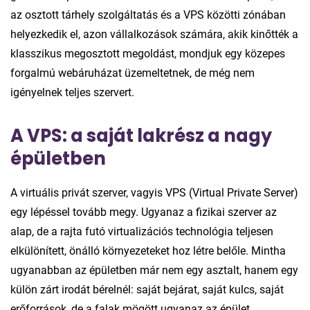
az osztott tárhely szolgáltatás és a VPS közötti zónában
helyezkedik el, azon vállalkozások számára, akik kinőtték a
klasszikus megosztott megoldást, mondjuk egy közepes
forgalmú webáruházat üzemeltetnek, de még nem
igényelnek teljes szervert.
A VPS: a saját lakrész a nagy
épületben
A virtuális privát szerver, vagyis VPS (Virtual Private Server)
egy lépéssel tovább megy. Ugyanaz a fizikai szerver az
alap, de a rajta futó virtualizációs technológia teljesen
elkülönített, önálló környezeteket hoz létre belőle. Mintha
ugyanabban az épületben már nem egy asztalt, hanem egy
külön zárt irodát bérelnél: saját bejárat, saját kulcs, saját
erőforrások, de a falak mögött ugyanaz az épület.