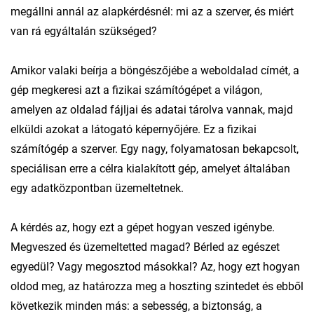
megállni annál az alapkérdésnél: mi az a szerver, és miért
van rá egyáltalán szükséged?
Amikor valaki beírja a böngészőjébe a weboldalad címét, a
gép megkeresi azt a fizikai számítógépet a világon,
amelyen az oldalad fájljai és adatai tárolva vannak, majd
elküldi azokat a látogató képernyőjére. Ez a fizikai
számítógép a szerver. Egy nagy, folyamatosan bekapcsolt,
speciálisan erre a célra kialakított gép, amelyet általában
egy adatközpontban üzemeltetnek.
A kérdés az, hogy ezt a gépet hogyan veszed igénybe.
Megveszed és üzemeltetted magad? Bérled az egészet
egyedül? Vagy megosztod másokkal? Az, hogy ezt hogyan
oldod meg, az határozza meg a hoszting szintedet és ebből
következik minden más: a sebesség, a biztonság, a