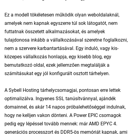
Ez a modell tökéletesen működik olyan weboldalaknál,
amelyek nem kapnak egyszerre túl sok látogatót, nem
futtatnak összetett alkalmazásokat, és amelyek
tulajdonosa inkább a vállalkozásával szeretne foglalkozni,
nem a szervere karbantartásával. Egy induló, vagy kis-
közepes vállalkozás honlapja, egy kisebb blog, egy
bemutatkozó oldal, ezek jellemzően megtalálják a
számításukat egy jól konfigurált osztott tárhelyen.
A Sybell Hosting tárhelycsomagjai, pontosan erre lettek
optimalizálva. Ingyenes SSL tanúsítvánnyal, ajándék
domainnel, és akár 14 napos próbalehetőséggel indulnak,
hogy ne kelljen vakon dönteni. A Power EPIC csomagok
pedig egy lépéssel tovább mennek: már AMD EPYC 4.
generációs processzort és DDR5-ös memóriát kapnak, ami