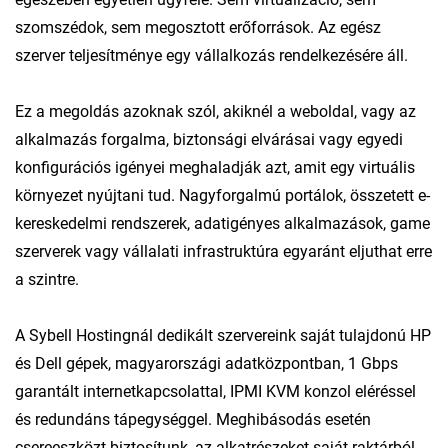
szomszédok, sem megosztott erőforrások. Az egész
szerver teljesítménye egy vállalkozás rendelkezésére áll.
Ez a megoldás azoknak szól, akiknél a weboldal, vagy az
alkalmazás forgalma, biztonsági elvárásai vagy egyedi
konfigurációs igényei meghaladják azt, amit egy virtuális
környezet nyújtani tud. Nagyforgalmú portálok, összetett e-
kereskedelmi rendszerek, adatigényes alkalmazások, game
szerverek vagy vállalati infrastruktúra egyaránt eljuthat erre
a szintre.
A Sybell Hostingnál dedikált szervereink saját tulajdonú HP
és Dell gépek, magyarországi adatközpontban, 1 Gbps
garantált internetkapcsolattal, IPMI KVM konzol eléréssel
és redundáns tápegységgel. Meghibásodás esetén
csereeszközt biztosítunk, az alkatrészeket saját raktárból