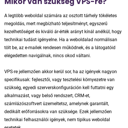
Mikor van szükség VPS-re?
A legtöbb weboldal számára az osztott tárhely tökéletes
megoldás, mert megbízható teljesítményt, egyszerű
kezelhetőséget és kiváló ár-érték arányt kínál anélkül, hogy
technikai tudást igényelne. Ha a weboldalad normálisan
tölt be, az e-mailek rendesen működnek, és a látogatóid
elégedetten navigálnak, nincs okod váltani.
VPS-re jellemzően akkor kerül sor, ha az igények nagyon
specifikusak: fejlesztői, vagy tesztelési környezetre van
szükség, egyedi szerverskonfiguráción kell futtatni egy
alkalmazást, vagy belső rendszert, CRM-et,
számlázószoftvert üzemeltetsz, amelynek garantált,
dedikált erőforrásokra van szüksége. Ezek jellemzően
technikai felhasználói igények, nem tipikus weboldal
esetetek.