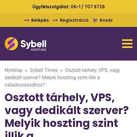
Ügyfélszolgálat:
06-1 / 707 6726
Belépés
Regisztráció
Kosár
Nyitólap
»
Sybell Times
»
Osztott tárhely, VPS, vagy
dedikált szerver? Melyik hoszting szint illik a
vállalkozásodhoz?
Osztott tárhely, VPS,
vagy dedikált szerver?
Melyik hoszting szint
illik a