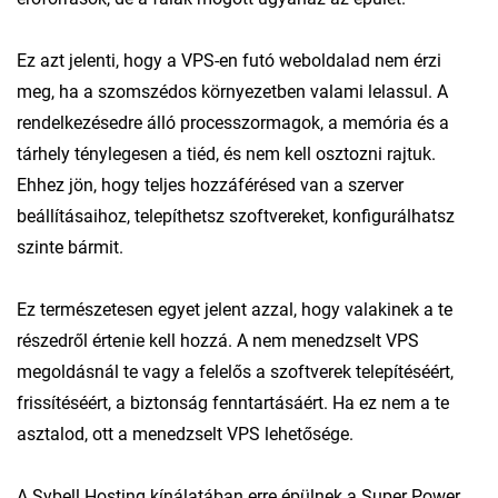
Ez azt jelenti, hogy a VPS-en futó weboldalad nem érzi
meg, ha a szomszédos környezetben valami lelassul. A
rendelkezésedre álló processzormagok, a memória és a
tárhely ténylegesen a tiéd, és nem kell osztozni rajtuk.
Ehhez jön, hogy teljes hozzáférésed van a szerver
beállításaihoz, telepíthetsz szoftvereket, konfigurálhatsz
szinte bármit.
Ez természetesen egyet jelent azzal, hogy valakinek a te
részedről értenie kell hozzá. A nem menedzselt VPS
megoldásnál te vagy a felelős a szoftverek telepítéséért,
frissítéséért, a biztonság fenntartásáért. Ha ez nem a te
asztalod, ott a menedzselt VPS lehetősége.
A Sybell Hosting kínálatában erre épülnek a Super Power