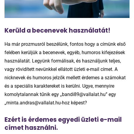
Kerüld a becenevek használatát!
Ha már prozmusról beszélünk, fontos hogy a címünk első
felében kerüljük a becenevek, egyéb, humoros kifejezések
használatát. Legyünk formálisak, és használjunk teljes,
vagy rövidített nevünkkel ellátott üzleti e-mail címet. A
nicknevek és humoros jelzők mellett érdemes a számokat
és a speciális karaktereket is kerülni. Ugye, mennyire
komolytalannak tűnik egy „bandi89@vallalat.hu” egy
„minta.andras@vallalat.hu-hoz képest?
Ezért is érdemes egyedi üzleti e-mail
címet használni.