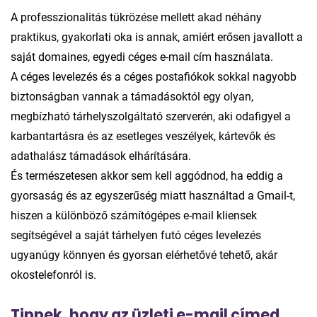
A professzionalitás tükrözése mellett akad néhány
praktikus, gyakorlati oka is annak, amiért erősen javallott a
saját domaines, egyedi céges e-mail cím használata.
A céges levelezés és a céges postafiókok sokkal nagyobb
biztonságban vannak a támadásoktól egy olyan,
megbízható tárhelyszolgáltató szerverén, aki odafigyel a
karbantartásra és az esetleges veszélyek, kártevők és
adathalász támadások elhárítására.
És természetesen akkor sem kell aggódnod, ha eddig a
gyorsaság és az egyszerűség miatt használtad a Gmail-t,
hiszen a különböző számítógépes e-mail kliensek
segítségével a saját tárhelyen futó céges levelezés
ugyanúgy könnyen és gyorsan elérhetővé tehető, akár
okostelefonról is.
Tippek, hogy az üzleti e-mail címed