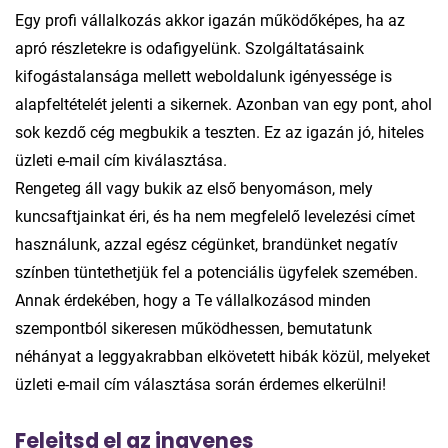
Egy profi vállalkozás akkor igazán működőképes, ha az
apró részletekre is odafigyelünk. Szolgáltatásaink
kifogástalansága mellett weboldalunk igényessége is
alapfeltételét jelenti a sikernek. Azonban van egy pont, ahol
sok kezdő cég megbukik a teszten. Ez az igazán jó, hiteles
üzleti e-mail cím kiválasztása.
Rengeteg áll vagy bukik az első benyomáson, mely
kuncsaftjainkat éri, és ha nem megfelelő levelezési címet
használunk, azzal egész cégünket, brandünket negatív
színben tüntethetjük fel a potenciális ügyfelek szemében.
Annak érdekében, hogy a Te vállalkozásod minden
szempontból sikeresen működhessen, bemutatunk
néhányat a leggyakrabban elkövetett hibák közül, melyeket
üzleti e-mail cím választása során érdemes elkerülni!
Felejtsd el az ingyenes