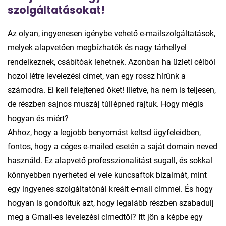
szolgáltatásokat!
Az olyan, ingyenesen igénybe vehető e-mailszolgáltatások,
melyek alapvetően megbízhatók és nagy tárhellyel
rendelkeznek, csábítóak lehetnek. Azonban ha üzleti célból
hozol létre levelezési címet, van egy rossz hírünk a
számodra. El kell felejtened őket! Illetve, ha nem is teljesen,
de részben sajnos muszáj túllépned rajtuk. Hogy mégis
hogyan és miért?
Ahhoz, hogy a legjobb benyomást keltsd ügyfeleidben,
fontos, hogy a céges e-mailed esetén a saját domain neved
használd. Ez alapvető professzionalitást sugall, és sokkal
könnyebben nyerheted el vele kuncsaftok bizalmát, mint
egy ingyenes szolgáltatónál kreált e-mail címmel. És hogy
hogyan is gondoltuk azt, hogy legalább részben szabadulj
meg a Gmail-es levelezési címedtől? Itt jön a képbe egy