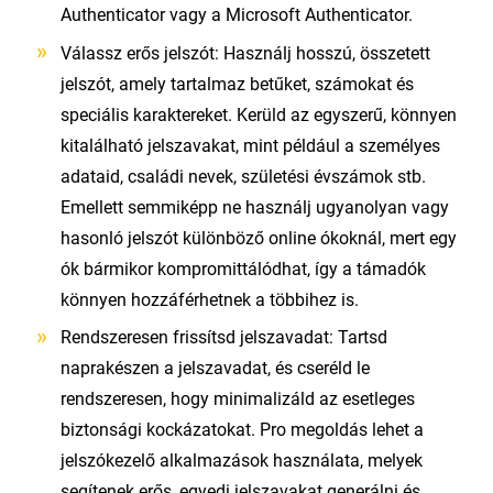
Authenticator vagy a Microsoft Authenticator.
Válassz erős jelszót: Használj hosszú, összetett
jelszót, amely tartalmaz betűket, számokat és
speciális karaktereket. Kerüld az egyszerű, könnyen
kitalálható jelszavakat, mint például a személyes
adataid, családi nevek, születési évszámok stb.
Emellett semmiképp ne használj ugyanolyan vagy
hasonló jelszót különböző online ókoknál, mert egy
ók bármikor kompromittálódhat, így a támadók
könnyen hozzáférhetnek a többihez is.
Rendszeresen frissítsd jelszavadat: Tartsd
naprakészen a jelszavadat, és cseréld le
rendszeresen, hogy minimalizáld az esetleges
biztonsági kockázatokat. Pro megoldás lehet a
jelszókezelő alkalmazások használata, melyek
segítenek erős, egyedi jelszavakat generálni és