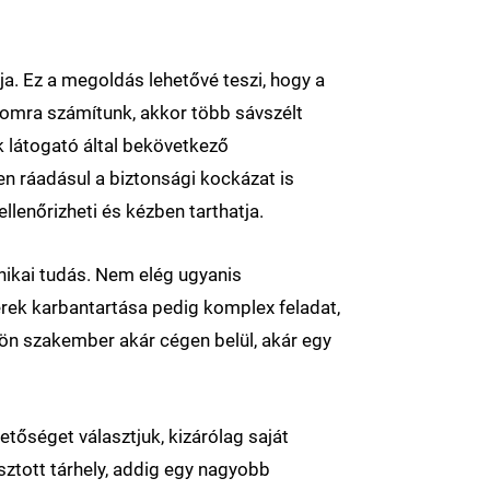
ja. Ez a megoldás lehetővé teszi, hogy a
lomra számítunk, akkor több sávszélt
ok látogató által bekövetkező
n ráadásul a biztonsági kockázat is
llenőrizheti és kézben tarthatja.
nikai tudás. Nem elég ugyanis
erek karbantartása pedig komplex feladat,
ülön szakember akár cégen belül, akár egy
tőséget választjuk, kizárólag saját
ztott tárhely, addig egy nagyobb