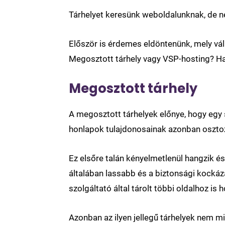
Tárhelyet keresünk weboldalunknak, de ne
Először is érdemes eldöntenünk, mely vál
Megosztott tárhely vagy VSP-hosting? Ha
Megosztott tárhely
A megosztott tárhelyek előnye, hogy egy s
honlapok tulajdonosainak azonban osztozn
Ez elsőre talán kényelmetlenül hangzik é
általában lassabb és a biztonsági kockáza
szolgáltató által tárolt többi oldalhoz is h
Azonban az ilyen jellegű tárhelyek nem 