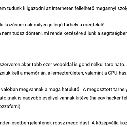
m tudunk kiigazodni az interneten fellelhető megannyi szolg
lalkozásunknak milyen jellegű tárhely a megfelelő.
 nem tudsz dönteni, mi rendelkezésére állunk a segítségben
zerveren akár több ezer weboldal is gond nélkül tárolható. Az
iuk kell a memórián, a lemezterületen, valamint a CPU-hasz
s valóban megvannak a maga hátulütői. A megosztott tárhely
toknak is nagyobb eséllyel vannak kitéve (ha egy hacker fel
ozzáférni).
minden esetben jelentenek rossz megoldást. A középvállalk