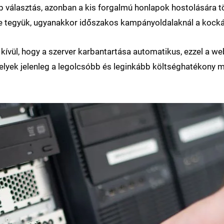
 választás, azonban a kis forgalmú honlapok hostolására t
e tegyük, ugyanakkor időszakos kampányoldalaknál a kocká
kívül, hogy a szerver karbantartása automatikus, ezzel a w
elyek jelenleg a legolcsóbb és leginkább költséghatékony m