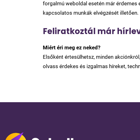
forgalmú weboldal esetén már érdemes el
kapcsolatos munkák elvégzését illetően.
Feliratkoztál már hírle
Miért éri meg ez neked?
Elsőként értesülhetsz, minden akciónkró
olvass érdekes és izgalmas híreket, techn