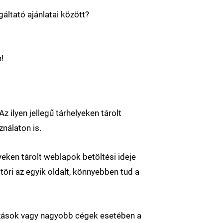
áltató ajánlatai között?
!
 ilyen jellegű tárhelyeken tárolt
nálaton is.
eken tárolt weblapok betöltési ideje
töri az egyik oldalt, könnyebben tud a
ozások vagy nagyobb cégek esetében a