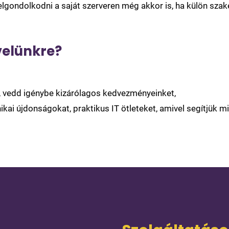
gondolkodni a saját szerveren még akkor is, ha külön szak
velünkre?
l, vedd igénybe kizárólagos kedvezményeinket,
ikai újdonságokat, praktikus IT ötleteket, amivel segítjük m