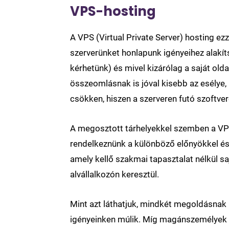
VPS-hosting
A VPS (Virtual Private Server) hosting ez
szerverünket honlapunk igényeihez alakí
kérhetünk) és mivel kizárólag a saját olda
összeomlásnak is jóval kisebb az esélye,
csökken, hiszen a szerveren futó szoftver
A megosztott tárhelyekkel szemben a VPS
rendelkeznünk a különböző előnyökkel és 
amely kellő szakmai tapasztalat nélkül sa
alvállalkozón keresztül.
Mint azt láthatjuk, mindkét megoldásnak 
igényeinken múlik. Míg magánszemélyek é