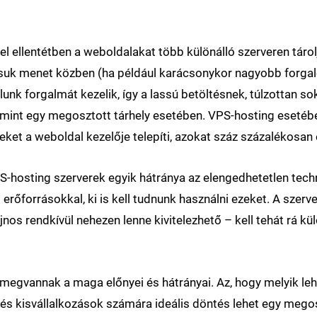
zel ellentétben a weboldalakat több különálló szerveren tárol
tsuk menet közben (ha például karácsonykor nagyobb forga
lunk forgalmát kezelik, így a lassú betöltésnek, túlzottan s
 mint egy megosztott tárhely esetében. VPS-hosting esetébe
eket a weboldal kezelője telepíti, azokat száz százalékosan e
-hosting szerverek egyik hátránya az elengedhetetlen tech
erőforrásokkal, ki is kell tudnunk használni ezeket. A szerv
jnos rendkívül nehezen lenne kivitelezhető – kell tehát rá k
megvannak a maga előnyei és hátrányai. Az, hogy melyik lehe
s kisvállalkozások számára ideális döntés lehet egy megos