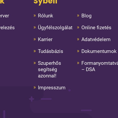
ok
Sybell
rver
Rólunk
Blog
velezés
Ügyfélszolgálat
Online fizetés
Karrier
Adatvédelem
Tudásbázis
Dokumentumok
Szuperhős
Formanyomtatv
segítség
– DSA
azonnal!
Impresszum