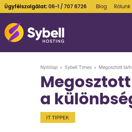
Ügyfélszolgálat:
06-1 / 707 6726
Blog
Rólunk
Nyitólap
»
Sybell Times
»
Megosztott tárh
Megosztott 
a különbsé
IT TIPPEK