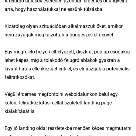
A felugró ablakok esetében azonban érdemes odafigyelni
arra, hogy használatukkal ne essünk túlzásba.
Kizárólag olyan szituációban alkalmazzuk őket, amikor
nem zavarják meg túlzottan a böngészés élményét.
Egy megfelelő helyen elhelyezett, diszkrét pop-up csodákra
lehet képes, míg a tolakodó felugró ablakok gyakran a
kívánt hatás ellenkezőjét érik el, és elriasztják a potenciális
feliratkozókat.
Végül érdemes megfontolni weboldalunkon belül egy
külön, feliratkoztatási céllal született landing page
kialakítását is.
Egy jó landing oldal részletekbe menően képes megmutatni