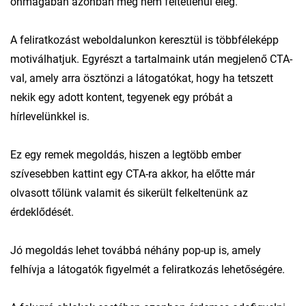
önmagában azonban még nem feltétlenül elég.
A feliratkozást weboldalunkon keresztül is többféleképp
motiválhatjuk. Egyrészt a tartalmaink után megjelenő CTA-
val, amely arra ösztönzi a látogatókat, hogy ha tetszett
nekik egy adott kontent, tegyenek egy próbát a
hírlevelünkkel is.
Ez egy remek megoldás, hiszen a legtöbb ember
szívesebben kattint egy CTA-ra akkor, ha előtte már
olvasott tőlünk valamit és sikerült felkeltenünk az
érdeklődését.
Jó megoldás lehet továbbá néhány pop-up is, amely
felhívja a látogatók figyelmét a feliratkozás lehetőségére.