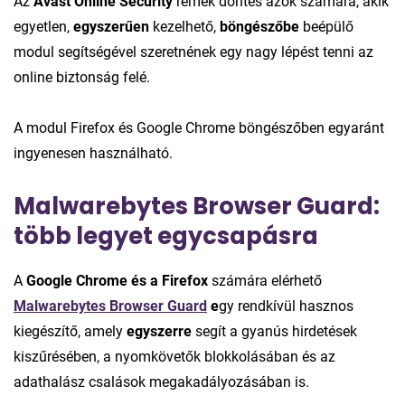
Az
Avast Online Security
remek döntés azok számára, akik
egyetlen,
egyszerűen
kezelhető,
böngészőbe
beépülő
modul segítségével szeretnének egy nagy lépést tenni az
online biztonság felé.
A modul Firefox és Google Chrome böngészőben egyaránt
ingyenesen használható.
Malwarebytes Browser Guard:
több legyet egycsapásra
A
Google Chrome és a Firefox
számára elérhető
Malwarebytes Browser Guard
e
gy rendkívül hasznos
kiegészítő, amely
egyszerre
segít a gyanús hirdetések
kiszűrésében, a nyomkövetők blokkolásában és az
adathalász csalások megakadályozásában is.