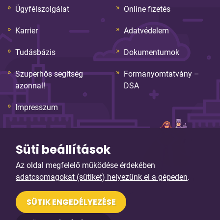
Ügyfélszolgálat
Online fizetés
Karrier
Adatvédelem
Tudásbázis
Dokumentumok
Szuperhős segítség
Formanyomtatvány –
azonnal!
DSA
Impresszum
Süti beállítások
Az oldal megfelelő működése érdekében
adatcsomagokat (sütiket) helyezünk el a gépeden
.
© Copyright 2026. Sybell Informatika Kft. Minden jog
SÜTIK ENGEDÉLYEZÉSE
fenntartva!