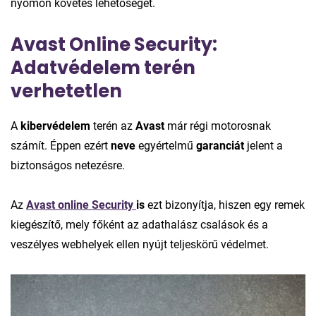
nyomon követés lehetőségét.
Avast Online Security:
Adatvédelem terén
verhetetlen
A
kibervédelem
terén az
Avast
már régi motorosnak
számít. Éppen ezért
neve
egyértelmű
garanciát
jelent a
biztonságos netezésre.
Az
Avast online Security
is
ezt bizonyítja, hiszen egy remek
kiegészítő, mely főként az adathalász csalások és a
veszélyes webhelyek ellen nyújt teljeskörű védelmet.