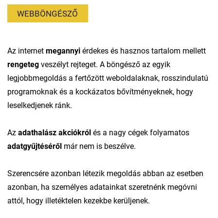
WEBBÖNGÉSZŐ
Az internet
megannyi
érdekes és hasznos tartalom mellett
rengeteg
veszélyt rejteget. A böngésző az egyik
legjobbmegoldás a fertőzött weboldalaknak, rosszindulatú
programoknak és a kockázatos bővítményeknek, hogy
leselkedjenek ránk.
Az
adathalász akciókról
és a nagy cégek folyamatos
adatgyűjtéséről
már nem is beszélve.
Szerencsére azonban létezik megoldás abban az esetben
azonban, ha személyes adatainkat szeretnénk megóvni
attól, hogy illetéktelen kezekbe kerüljenek.