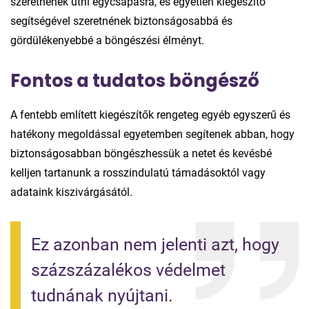
szeretnének ütni egycsapásra, és egyetlen kiegészítő
segítségével szeretnének biztonságosabbá és
gördülékenyebbé a böngészési élményt.
Fontos a tudatos böngésző
A fentebb említett kiegészítők rengeteg egyéb egyszerű és
hatékony megoldással egyetemben segítenek abban, hogy
biztonságosabban böngészhessük a netet és kevésbé
kelljen tartanunk a rosszindulatú támadásoktól vagy
adataink kiszivárgásától.
Ez azonban nem jelenti azt, hogy 
százszázalékos védelmet 
tudnának nyújtani.