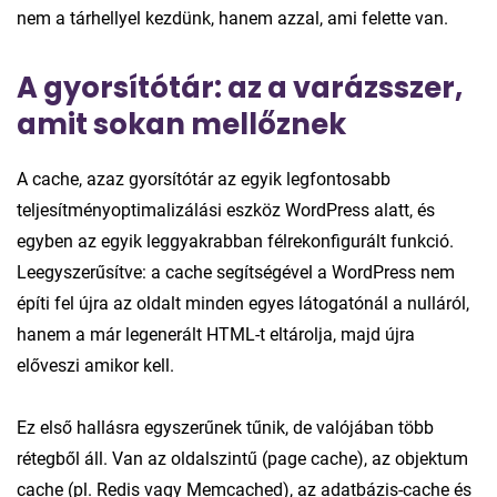
nem a tárhellyel kezdünk, hanem azzal, ami felette van.
A gyorsítótár: az a varázsszer,
amit sokan mellőznek
A cache, azaz gyorsítótár az egyik legfontosabb
teljesítményoptimalizálási eszköz WordPress alatt, és
egyben az egyik leggyakrabban félrekonfigurált funkció.
Leegyszerűsítve: a cache segítségével a WordPress nem
építi fel újra az oldalt minden egyes látogatónál a nulláról,
hanem a már legenerált HTML-t eltárolja, majd újra
előveszi amikor kell.
Ez első hallásra egyszerűnek tűnik, de valójában több
rétegből áll. Van az oldalszintű (page cache), az objektum
cache (pl. Redis vagy Memcached), az adatbázis-cache és