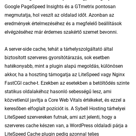
Google PageSpeed Insights és a GTmetrix pontosan
megmutatja, hol veszít az oldalad időt. Azonban az
eredmények értelmezéséhez és a megfelelő beállítások
elvégzéséhez már érdemes szakértő szemet bevonni.
A server-side cache, tehát a tárhelyszolgáltató által
biztosított szerveres gyorsítótárazás, sok esetben
hatékonyabb, mint a plugin alapú megoldás, különösen
akkor, ha a hoszting támogatja az LiteSpeed vagy Nginx
FastCGI cache-t. Ezekben az esetekben a betöltődés szinte
statikus oldalakéhoz hasonló sebességű lesz, ami
közvetlenül javítja a Core Web Vitals értékeket, és ezzel a
keresőben elfoglalt pozíciót is. A Sybell Hosting tárhelyei
LiteSpeed szervereken futnak, ami azt jelenti, hogy a
szerveres cache készen van, a WordPress oldaladi párja a
LiteSpeed Cache plugin pedig azonnal teljes