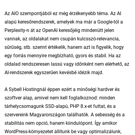
Az AIO szempontjából ez még érzékenyebb téma. Az AI
alapú keresőrendszerek, amelyek ma már a Google-tól a
Perplexity-n át az OpenAI keresőjéig mindenütt jelen
vannak, az oldalakat nem csupán kulcsszó-relevancia,
sűrűség, stb. szerint értékelik, hanem azt is figyelik, hogy
egy forrás mennyire megbízható, gyors és stabil. Ha az
oldalad rendszeresen lassú vagy időnként nem elérhető, az
AI-rendszerek egyszerűen kevésbé idézik majd.
A Sybell Hostingnál éppen ezért a minőségi hardver és
szoftver alap, amivel nem kell foglalkoznod: minden
tárhelycsomagunk SSD-alapú, PHP 8.x-et futtat, és a
szervereink Magyarországon találhatók. A sebesség és a
stabilitás nem opció, hanem kiindulópont. Így amikor
WordPress-környezetet állítunk be vagy optimalizálunk,