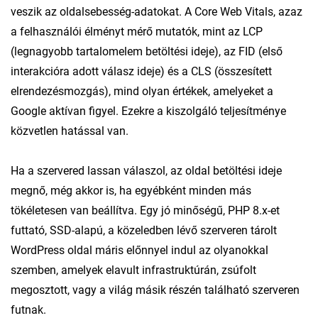
veszik az oldalsebesség-adatokat. A Core Web Vitals, azaz
a felhasználói élményt mérő mutatók, mint az LCP
(legnagyobb tartalomelem betöltési ideje), az FID (első
interakcióra adott válasz ideje) és a CLS (összesített
elrendezésmozgás), mind olyan értékek, amelyeket a
Google aktívan figyel. Ezekre a kiszolgáló teljesítménye
közvetlen hatással van.
Ha a szervered lassan válaszol, az oldal betöltési ideje
megnő, még akkor is, ha egyébként minden más
tökéletesen van beállítva. Egy jó minőségű, PHP 8.x-et
futtató, SSD-alapú, a közeledben lévő szerveren tárolt
WordPress oldal máris előnnyel indul az olyanokkal
szemben, amelyek elavult infrastruktúrán, zsúfolt
megosztott, vagy a világ másik részén található szerveren
futnak.