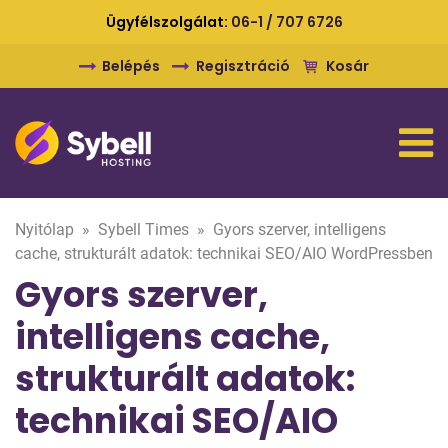
Ügyfélszolgálat:
06-1 / 707 6726
Belépés
Regisztráció
Kosár
Nyitólap
»
Sybell Times
»
Gyors szerver, intelligens
cache, strukturált adatok: technikai SEO/AIO WordPressben
Gyors szerver,
intelligens cache,
strukturált adatok:
technikai SEO/AIO