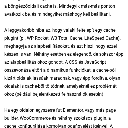
a böngészőoldali cache is. Mindegyik más-más ponton
avatkozik be, és mindegyiket máshogy kell beállítani.
A leggyakoribb hiba az, hogy valaki feltelepít egy cache
plugint (pl. WP Rocket, W3 Total Cache, LiteSpeed Cache),
meghagyja az alapbeállításokat, és azt hiszi, hogy ezzel
készen is van. Néhány esetben ez elegendő, de sokszor épp
az alapbeállítás okoz gondot. A CSS és JavaScript
összevonása eltöri a dinamikus funkciókat, a cache-ből
kizárt oldalak lassúak maradnak, vagy épp fordítva, olyan
oldalak is cache-ből töltődnek, amelyeknél ez problémát
okoz (például bejelentkezett felhasználók esetén).
Ha egy oldalon egyszerre fut Elementor, vagy más page
builder, WooCommerce és néhány szokásos plugin, a
cache konfigurálása komolyan odafigyelést igényel. A