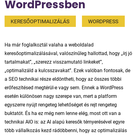
WordPressben
KERESŐOPTIMALIZÁLÁS
WORDPRESS
Ha már foglalkoztál valaha a weboldalad
keresőoptimalizálásával, valószínűleg hallottad, hogy „írj jó
tartalmakat”, „szerezz visszamutató linkeket”,
„optimalizáld a kulcsszavakat”. Ezek valóban fontosak, de
a SEO technikai része eldöntheti, hogy az összes többi
erőfeszítésed megtérül-e vagy sem. Ennek a WordPress
esetén különösen nagy szerepe van, mert a platform
egyszerre nyújt rengeteg lehetőséget és rejt rengeteg
buktatót. És ha ez még nem lenne elég, most ott van a
technikai AIO is: az AI alapú keresők térnyerésével egyre
több vállalkozás kezd rádöbbenni, hogy az optimalizálás