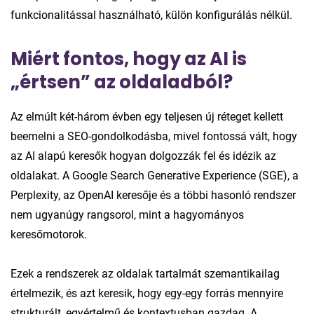
funkcionalitással használható, külön konfigurálás nélkül.
Miért fontos, hogy az AI is
„értsen” az oldaladból?
Az elmúlt két-három évben egy teljesen új réteget kellett
beemelni a SEO-gondolkodásba, mivel fontossá vált, hogy
az AI alapú keresők hogyan dolgozzák fel és idézik az
oldalakat. A Google Search Generative Experience (SGE), a
Perplexity, az OpenAI keresője és a többi hasonló rendszer
nem ugyanúgy rangsorol, mint a hagyományos
keresőmotorok.
Ezek a rendszerek az oldalak tartalmát szemantikailag
értelmezik, és azt keresik, hogy egy-egy forrás mennyire
strukturált, egyértelmű és kontextusban gazdag. A