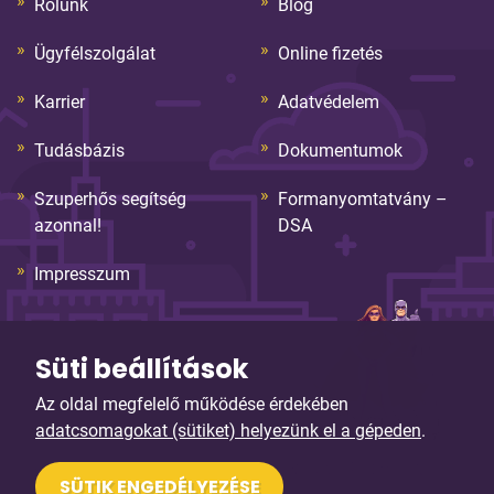
Rólunk
Blog
Ügyfélszolgálat
Online fizetés
Karrier
Adatvédelem
Tudásbázis
Dokumentumok
Szuperhős segítség
Formanyomtatvány –
azonnal!
DSA
Impresszum
Süti beállítások
Az oldal megfelelő működése érdekében
adatcsomagokat (sütiket) helyezünk el a gépeden
.
© Copyright 2026. Sybell Informatika Kft. Minden jog
SÜTIK ENGEDÉLYEZÉSE