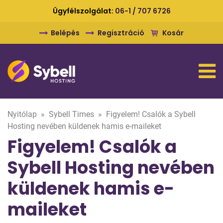
Ügyfélszolgálat:
06-1 / 707 6726
Belépés
Regisztráció
Kosár
Nyitólap
»
Sybell Times
»
Figyelem! Csalók a Sybell
Hosting nevében küldenek hamis e-maileket
Figyelem! Csalók a
Sybell Hosting nevében
küldenek hamis e-
maileket