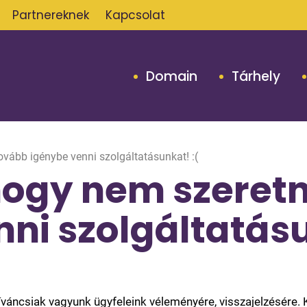
Partnereknek
Kapcsolat
Domain
Tárhely
ovább igénybe venni szolgáltatásunkat! :(
 hogy nem szeret
ni szolgáltatásu
íváncsiak vagyunk ügyfeleink véleményére, visszajelzésére.