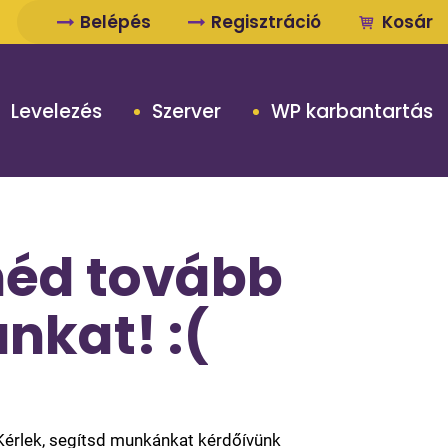
Belépés
Regisztráció
Kosár
Levelezés
Szerver
WP karbantartás
néd tovább
nkat! :(
 Kérlek, segítsd munkánkat kérdőívünk