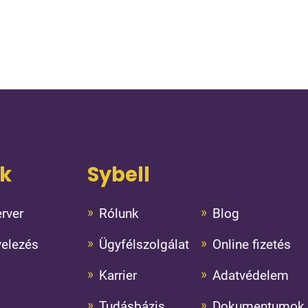
ok
Sybell
rver
Rólunk
Blog
velezés
Ügyfélszolgálat
Online fizetés
Karrier
Adatvédelem
Tudásbázis
Dokumentumok