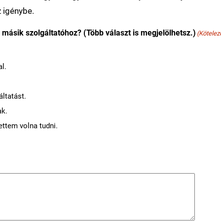
z igénybe.
másik szolgáltatóhoz? (Több választ is megjelölhetsz.)
(Kötelez
l.
.
áltatást.
ak.
ttem volna tudni.