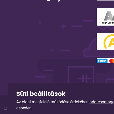
Süti beállítások
Az oldal megfelelő működése érdekében
adatcsomagoka
gépeden
.
© Copyright 2026. Sybell Informatika Kft. Minden jog fenn