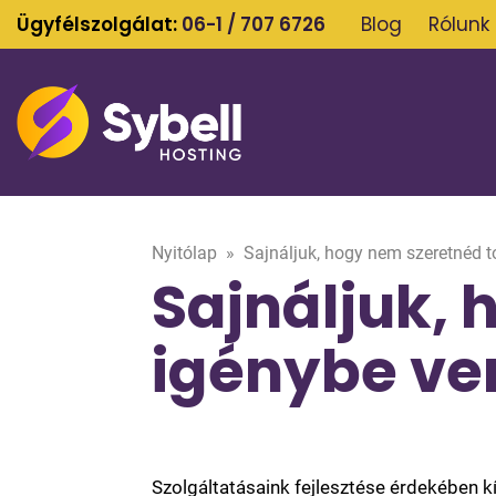
Ügyfélszolgálat:
06-1 / 707 6726
Blog
Rólunk
Nyitólap
»
Sajnáljuk, hogy nem szeretnéd t
Sajnáljuk,
igénybe ven
Szolgáltatásaink fejlesztése érdekében k