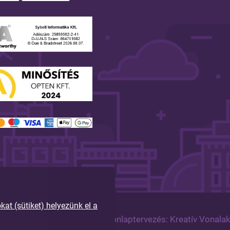
t (sütiket) helyezünk el a
tartva!
Arculattervezés, honlaptervezés: Kreatív Vonala