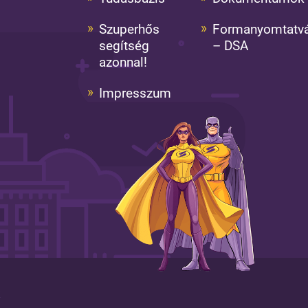
Szuperhős
Formanyomtatv
segítség
– DSA
azonnal!
Impresszum
k