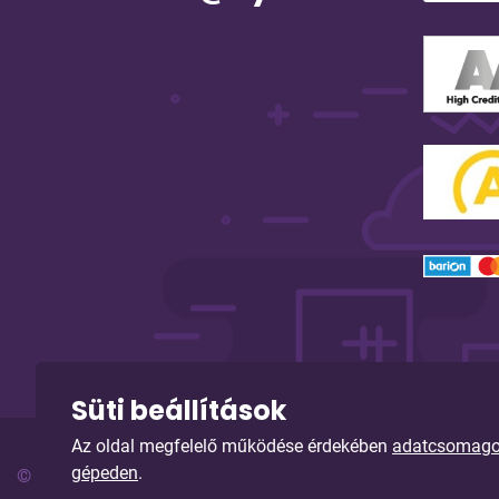
Süti beállítások
Az oldal megfelelő működése érdekében
adatcsomagoka
gépeden
.
© Copyright 2026. Sybell Informatika Kft. Minden jog fenn