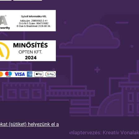
t (sütiket) helyezünk el a
tartva!
Arculattervezés, honlaptervezés: Kreatív Vonala