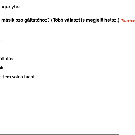
z igénybe.
másik szolgáltatóhoz? (Több választ is megjelölhetsz.)
(Kötelez
l.
.
áltatást.
ak.
ttem volna tudni.