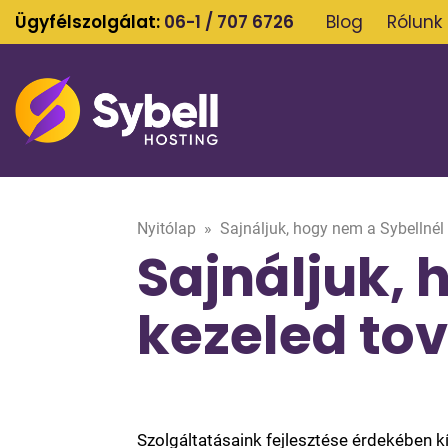
Ügyfélszolgálat:
06-1 / 707 6726
Blog
Rólunk
Nyitólap
»
Sajnáljuk, hogy nem a Sybellnél
Sajnáljuk, 
kezeled to
Szolgáltatásaink fejlesztése érdekében k