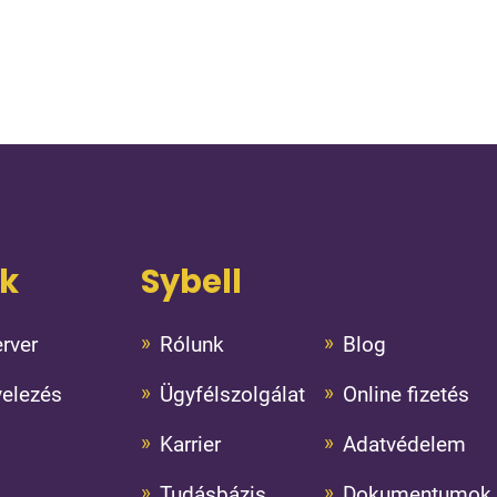
ok
Sybell
rver
Rólunk
Blog
velezés
Ügyfélszolgálat
Online fizetés
Karrier
Adatvédelem
Tudásbázis
Dokumentumok