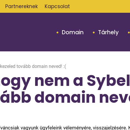
Partnereknek
Kapcsolat
Domain
Tárhely
 kezeled tovább domain neved! :(
hogy nem a Sybel
vább domain neve
íváncsiak vagyunk ügyfeleink véleményére, visszajelzésére.