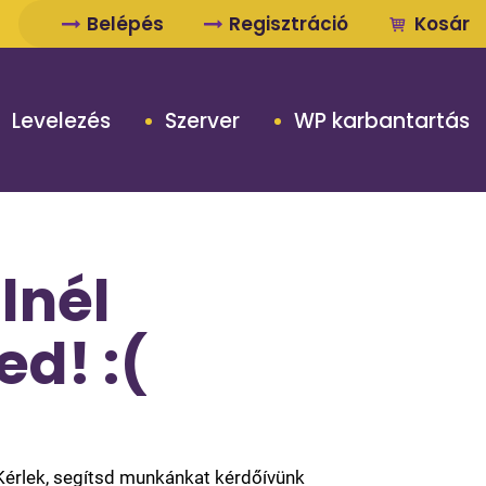
Belépés
Regisztráció
Kosár
Levelezés
Szerver
WP karbantartás
lnél
d! :(
 Kérlek, segítsd munkánkat kérdőívünk