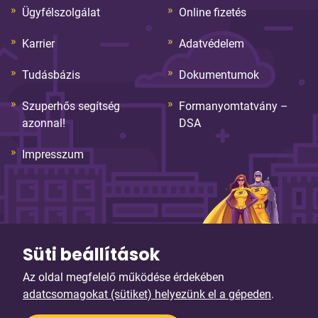
Ügyfélszolgálat
Online fizetés
Karrier
Adatvédelem
Tudásbázis
Dokumentumok
Szuperhős segítség
Formanyomtatvány –
azonnal!
DSA
Impresszum
Süti beállítások
Az oldal megfelelő működése érdekében
© Copyright 2026. Sybell Informatika Kft. Minden jog
adatcsomagokat (sütiket) helyezünk el a gépeden
.
fenntartva!