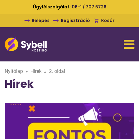
Ügyfélszolgálat:
06-1 / 707 6726
Belépés
Regisztráció
Kosár
Nyitólap
»
Hírek
»
2. oldal
Hírek