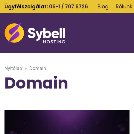
Ügyfélszolgálat:
06-1 / 707 6726
Blog
Rólunk
Nyitólap
»
Domain
Domain