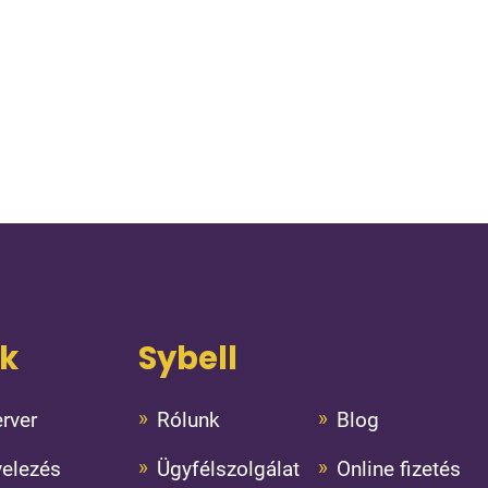
ok
Sybell
rver
Rólunk
Blog
velezés
Ügyfélszolgálat
Online fizetés