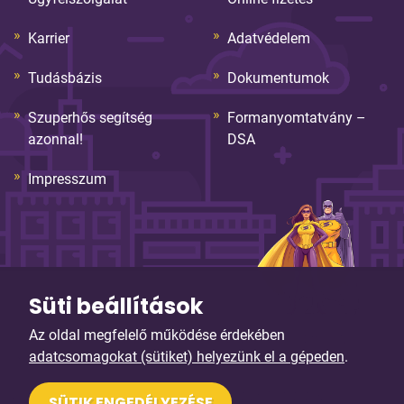
Karrier
Adatvédelem
Tudásbázis
Dokumentumok
Szuperhős segítség
Formanyomtatvány –
azonnal!
DSA
Impresszum
Süti beállítások
Az oldal megfelelő működése érdekében
© Copyright 2026. Sybell Informatika Kft. Minden jog
adatcsomagokat (sütiket) helyezünk el a gépeden
.
fenntartva!
Arculattervezés, honlaptervezés: Kreatív Vonalak
SÜTIK ENGEDÉLYEZÉSE