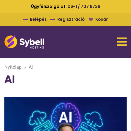
Ügyfélszolgálat:
06-1 / 707 6726
Belépés
Regisztráció
Kosár
Nyitólap
»
AI
AI