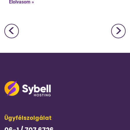
Elolvasom »
<
>
Bejegyzés navigáció
Ügyfélszolgálat