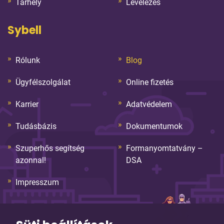
Tárhely
Levelezés
Sybell
Rólunk
Blog
Ügyfélszolgálat
Online fizetés
Karrier
Adatvédelem
Tudásbázis
Dokumentumok
Szuperhős segítség
Formanyomtatvány –
azonnal!
DSA
Impresszum