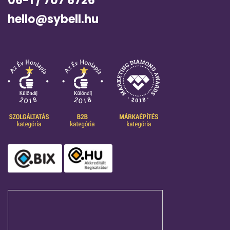
06-1 / 707 6726
hello@sybell.hu