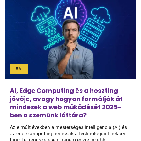
#AI
AI, Edge Computing és a hoszting
jövője, avagy hogyan formálják át
mindezek a web működését 2025-
ben a szemünk láttára?
Az elmúlt években a mesterséges intelligencia (AI) és
az edge computing nemcsak a technológiai hírekben
tűnik fel rendszeresen, hanem egyre inkább