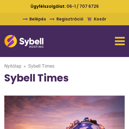
Ügyfélszolgálat:
06-1 / 707 6726
Belépés
Regisztráció
Kosár
Nyitólap
»
Sybell Times
Sybell Times