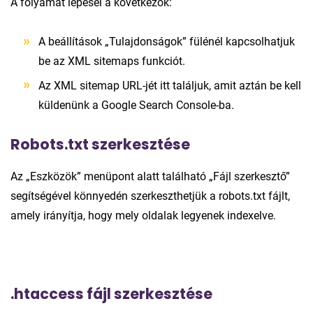
A folyamat lépései a következők:
A beállítások „Tulajdonságok” fülénél kapcsolhatjuk
be az XML sitemaps funkciót.
Az XML sitemap URL-jét itt találjuk, amit aztán be kell
küldenünk a Google Search Console-ba.
Robots.txt szerkesztése
Az „Eszközök” menüpont alatt található „Fájl szerkesztő”
segítségével könnyedén szerkeszthetjük a robots.txt fájlt,
amely irányítja, hogy mely oldalak legyenek indexelve.
.htaccess fájl szerkesztése