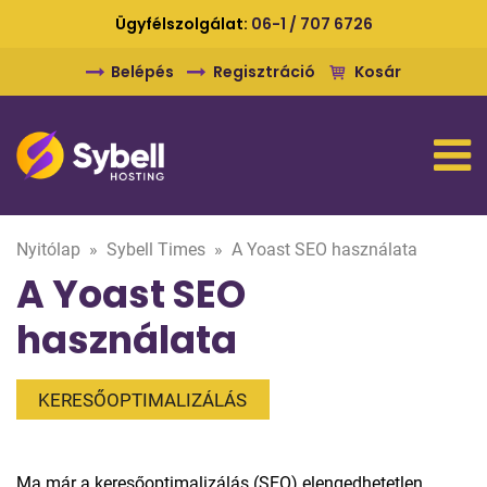
Ügyfélszolgálat:
06-1 / 707 6726
Belépés
Regisztráció
Kosár
Nyitólap
»
Sybell Times
»
A Yoast SEO használata
A Yoast SEO
használata
KERESŐOPTIMALIZÁLÁS
Ma már a keresőoptimalizálás (SEO) elengedhetetlen