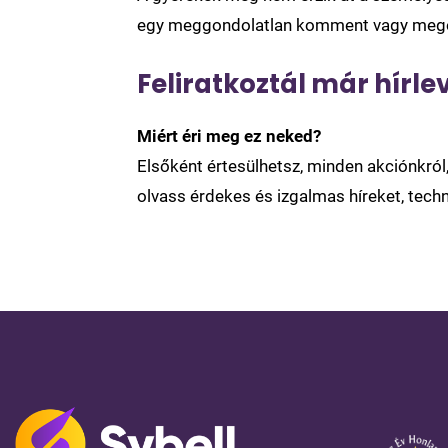
egy meggondolatlan komment vagy megos
Feliratkoztál már hírle
Miért éri meg ez neked?
Elsőként értesülhetsz, minden akciónkró
olvass érdekes és izgalmas híreket, techn