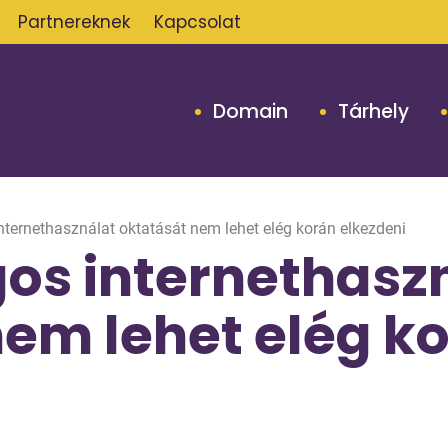
Partnereknek
Kapcsolat
Domain
Tárhely
nternethasználat oktatását nem lehet elég korán elkezdeni
gos internethasz
nem lehet elég k