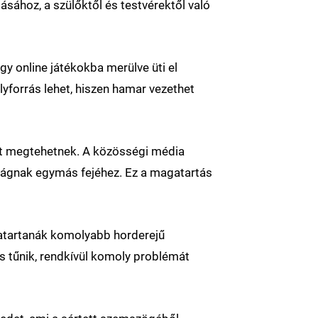
sához, a szülőktől és testvérektől való
agy online játékokba merülve üti el
yforrás lehet, hiszen hamar vezethet
mit megtehetnek. A közösségi média
vágnak egymás fejéhez. Ez a magatartás
szatartanák komolyabb horderejű
is tűnik, rendkívül komoly problémát