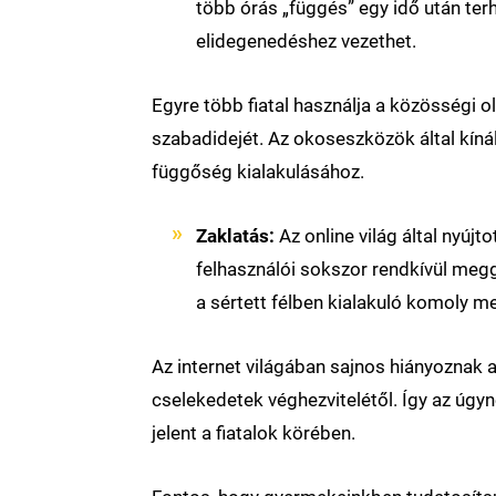
több órás „függés” egy idő után ter
elidegenedéshez vezethet.
Egyre több fiatal használja a közösségi ol
szabadidejét. Az okoseszközök által kíná
függőség kialakulásához.
Zaklatás:
Az online világ által nyú
felhasználói sokszor rendkívül meg
a sértett félben kialakuló komoly me
Az internet világában sajnos hiányoznak 
cselekedetek véghezvitelétől. Így az úgyn
jelent a fiatalok körében.