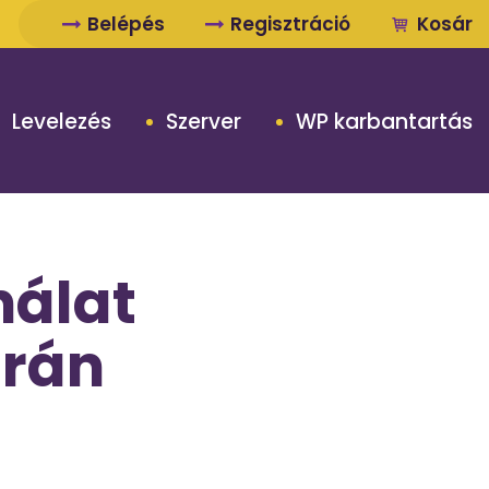
Belépés
Regisztráció
Kosár
Levelezés
Szerver
WP karbantartás
nálat
orán