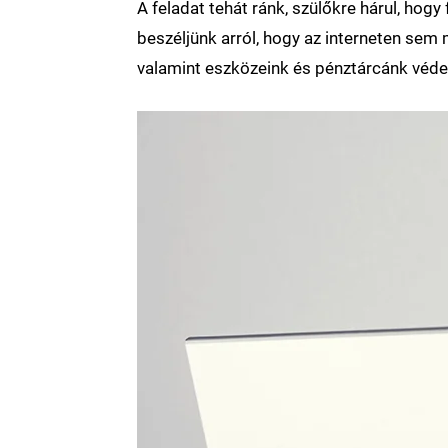
A feladat tehát ránk, szülőkre hárul, hog
beszéljünk arról, hogy az interneten se
valamint eszközeink és pénztárcánk védel