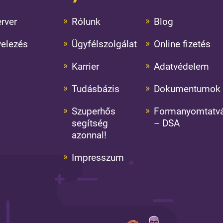
rver
Rólunk
Blog
velezés
Ügyfélszolgálat
Online fizetés
Karrier
Adatvédelem
Tudásbázis
Dokumentumok
Szuperhős
Formanyomtatv
segítség
– DSA
azonnal!
Impresszum