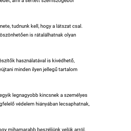
kedet, ami a sértett szemszögéből
te, tudnunk kell, hogy a látszat csal.
öszönhetően is rátalálhatnak olyan
zítők használatával is kivédhető,
tani minden ilyen jellegű tartalom
 egyik legnagyobb kincsnek a személyes
egfelelő védelem hiányában lecsaphatnak,
ogy mihamarabb beszéljünk velük arról,