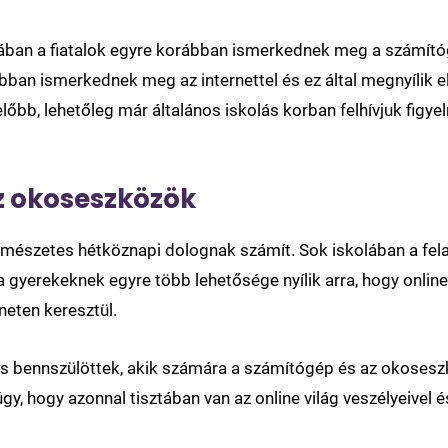
lmában a fiatalok egyre korábban ismerkednek meg a számí
ban ismerkednek meg az internettel és ez által megnyílik el
lőbb, lehetőleg már általános iskolás korban felhívjuk figyel
z okoseszközök
 természetes hétköznapi dolognak számít. Sok iskolában a f
 a gyerekeknek egyre több lehetősége nyílik arra, hogy onlin
neten keresztül.
lis bennszülöttek, akik számára a számítógép és az okosesz
úgy, hogy azonnal tisztában van az online világ veszélyeivel é