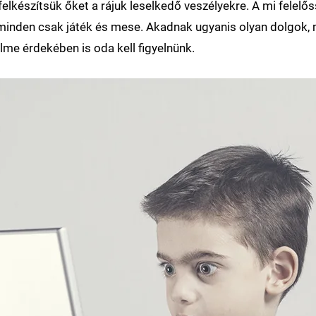
y felkészítsük őket a rájuk leselkedő veszélyekre. A mi fele
m minden csak játék és mese. Akadnak ugyanis olyan dolgok,
me érdekében is oda kell figyelnünk.