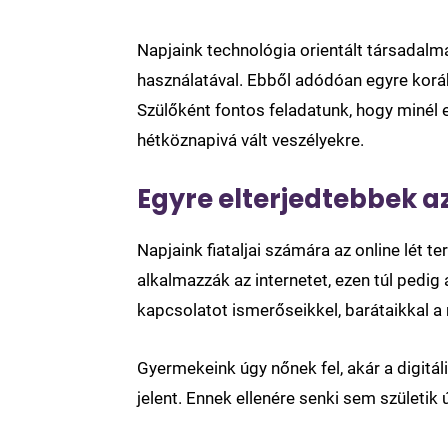
Napjaink technológia orientált társada
használatával. Ebből adódóan egyre koráb
Szülőként fontos feladatunk, hogy minél e
hétköznapivá vált veszélyekre.
Egyre elterjedtebbek a
Napjaink fiataljai számára az online lét
alkalmazzák az internetet, ezen túl pedig
kapcsolatot ismerőseikkel, barátaikkal a 
Gyermekeink úgy nőnek fel, akár a digitá
jelent. Ennek ellenére senki sem születik 