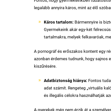
Fontos, hogy gyermekeinkben tudatosítsu
legalább annyira káros, mint az élő szóba
Káros tartalom:
Bármennyire is bizto
Gyermekeink akár egy-két félrecsús
tartalmakra, melyek felkavaróak, m
A pornográf és erőszakos kontent egy ré
azonban érdemes tudnunk, hogy sajnos ez
kiszűrésére.
Adatbiztonság hiánya:
Fontos tudat
adat számít. Rengeteg „virtuális ka
és illegális célokra használhatják az
A gyerekek még nem érzik át a személyes