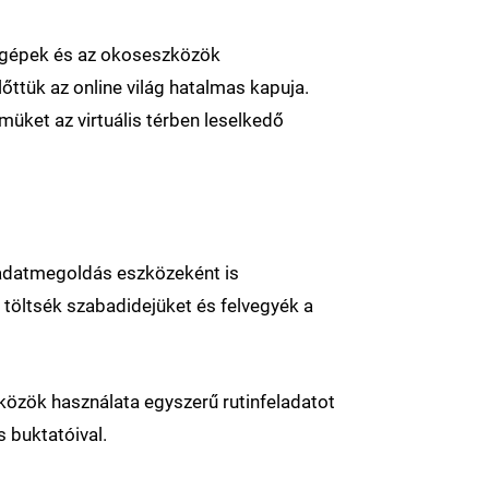
tógépek és az okoseszközök
őttük az online világ hatalmas kapuja.
müket az virtuális térben leselkedő
eladatmegoldás eszközeként is
e töltsék szabadidejüket és felvegyék a
közök használata egyszerű rutinfeladatot
s buktatóival.