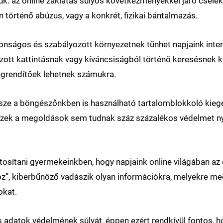
k: az online zaklatás súlyos következményekkel járó csele
n történő abúzus, vagy a konkrét, fizikai bántalmazás.
nságos és szabályozott környezetnek tűnhet napjaink interne
zott kattintásnak vagy kíváncsiságból történő keresésnek k
egrendítőek lehetnek számukra.
sze a böngészőnkben is használható tartalomblokkoló kiegés
ek a megoldások sem tudnak száz százalékos védelmet nyúj
osítani gyermekeinkben, hogy napjaink online világában az
lóz”, kiberbűnöző vadászik olyan információkra, melyekre m
okat.
 adatok védelmének súlyát, éppen ezért rendkívül fontos, h