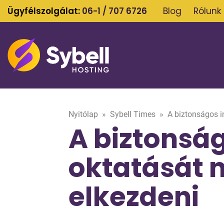
Ügyfélszolgálat:
06-1 / 707 6726
Blog
Rólunk
Nyitólap
»
Sybell Times
»
A biztonságos i
A biztonsá
oktatását 
elkezdeni