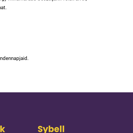
at.
indennapjaid.
ok
Sybell