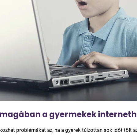
jt magában a gyermekek internet
zhat problémákat az, ha a gyerek túlzottan sok időt tölt az