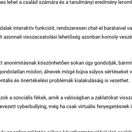
hes lehet a család számára és a tanulmányi eredmény leromlá
dalak interaktív funkcióit, rendszeresen chat-el barátaival v
lt azonnali visszacsatolási lehetőség azonban komoly veszél
jtott anonimitásnak köszönhetően sokan úgy gondolják, bár
gondolatlan módon, álnevek mögé bújva súlyos sértéseket 
ntális és önértékelési problémák kialakulásáig is vezethet.
azok a szociális fékek, amik a valóságban a zaklatókat vis
evezett cyberbullying, még ha csak virtuális fenyegetésnek 