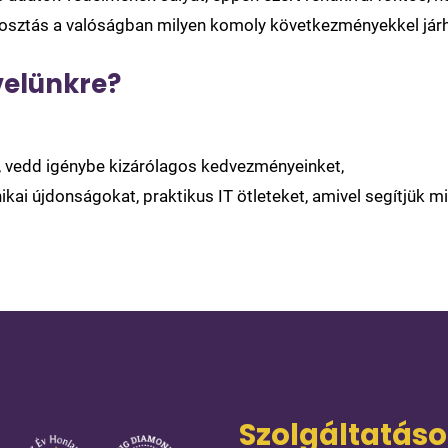
ztás a valóságban milyen komoly következményekkel járh
velünkre?
l, vedd igénybe kizárólagos kedvezményeinket,
ikai újdonságokat, praktikus IT ötleteket, amivel segítjük m
Szolgáltatás