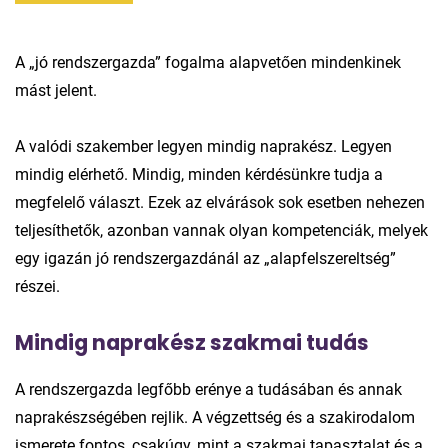
A „jó rendszergazda” fogalma alapvetően mindenkinek
mást jelent.
A valódi szakember legyen mindig naprakész. Legyen
mindig elérhető. Mindig, minden kérdésünkre tudja a
megfelelő választ. Ezek az elvárások sok esetben nehezen
teljesíthetők, azonban vannak olyan kompetenciák, melyek
egy igazán jó rendszergazdánál az „alapfelszereltség”
részei.
Mindig naprakész szakmai tudás
A rendszergazda legfőbb erénye a tudásában és annak
naprakészségében rejlik. A végzettség és a szakirodalom
ismerete fontos, csakúgy, mint a szakmai tapasztalat és a