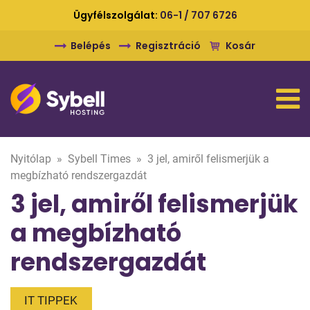
Ügyfélszolgálat:
06-1 / 707 6726
Belépés
Regisztráció
Kosár
Nyitólap
»
Sybell Times
»
3 jel, amiről felismerjük a
megbízható rendszergazdát
3 jel, amiről felismerjük
a megbízható
rendszergazdát
IT TIPPEK