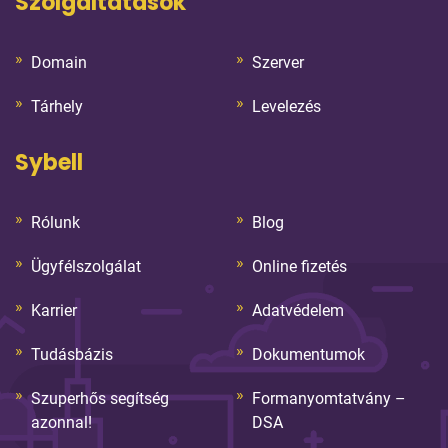
Szolgáltatások
Domain
Szerver
Tárhely
Levelezés
Sybell
Rólunk
Blog
Ügyfélszolgálat
Online fizetés
Karrier
Adatvédelem
Tudásbázis
Dokumentumok
Szuperhős segítség
Formanyomtatvány –
azonnal!
DSA