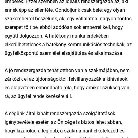
emberek. Ezzel szemben az ideális rendszergazda az, aki
ennek épp az ellentéte. Gondoljunk csak bele: egy olyan
szakemberről beszélünk, aki egy vállalatnál nagyon fontos
szerepet tölt be, ebből adódóan sok emberrel kell, hogy
együtt dolgozzon. A hatékony munka érdekében
elkerülhetetlenek a hatékony kommunikációs technikák, az
ügyfélközpontú szemlélet elsajátítása és alkalmazása.
A jó rendszergazda tehát otthon van a szakmájában, nem
zárkózik el az újdonságoktól, felvillanyozzák a kihívások,
és alapvetően elmondható róla, hogy amikor szükség van
rá, az ügyfél rendelkezésére áll.
A cégünk által kínált rendszergazda-szolgáltatások
igénybevétele esetén az Ön cége is biztos lehet abban,
hogy kizárólag a legjobb, a szakma iránt elkötelezett és