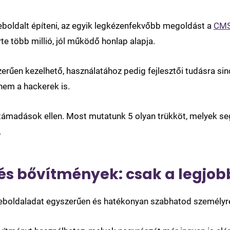
eboldalt építeni, az egyik legkézenfekvőbb megoldást a
CMS
te több millió, jól működő honlap alapja.
rűen kezelhető, használatához pedig fejlesztői tudásra s
nem a hackerek is.
a támadások ellen. Most mutatunk 5 olyan trükköt, melyek 
.
és bővítmények: csak a legjob
oldaladat egyszerűen és hatékonyan szabhatod személyre, a