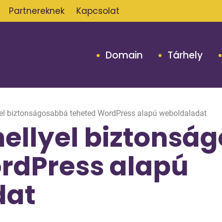
Partnereknek
Kapcsolat
Domain
Tárhely
yel biztonságosabbá teheted WordPress alapú weboldaladat
mellyel biztons
rdPress alapú
dat