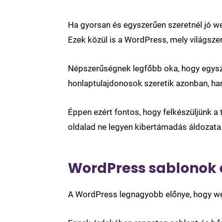
Ha gyorsan és egyszerűen szeretnél jó w
Ezek közül is a WordPress, mely világszer
Népszerűségnek legfőbb oka, hogy egysze
honlaptulajdonosok szeretik azonban, ha
Éppen ezért fontos, hogy felkészüljünk 
oldalad ne legyen kibertámadás áldozata
WordPress sablonok 
A WordPress legnagyobb előnye, hogy web