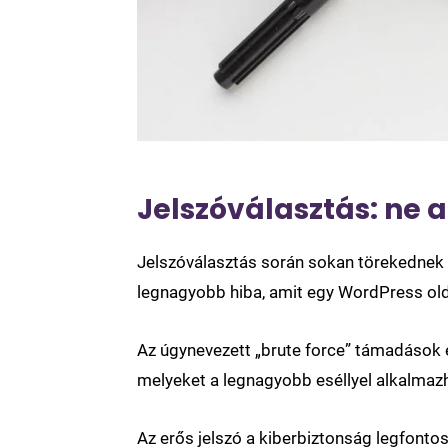
Jelszóválasztás: ne 
Jelszóválasztás során sokan törekednek 
legnagyobb hiba, amit egy WordPress old
Az úgynevezett „brute force” támadások e
melyeket a legnagyobb eséllyel alkalmazh
Az erős jelszó a kiberbiztonság legfonto