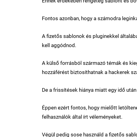
Ennek érdekében rengeteg sablont és bőv
Fontos azonban, hogy a számodra legink
A fizetős sablonok és pluginekkel általá
kell aggódnod.
A külső forrásból származó témák és kie
hozzáférést biztosíthatnak a hackerek s
De a frissítések hiánya miatt egy idő utá
Éppen ezért fontos, hogy mielőtt letölten
felhasználók által írt véleményeket.
Végül pedig sose használd a fizetős sablo