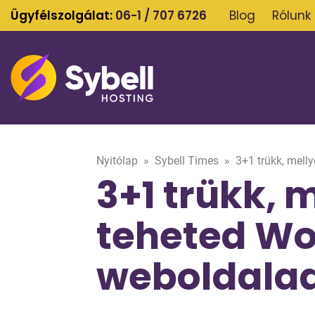
Ügyfélszolgálat:
06-1 / 707 6726
Blog
Rólunk
Nyitólap
»
Sybell Times
»
3+1 trükk, mell
3+1 trükk, 
teheted Wo
weboldala