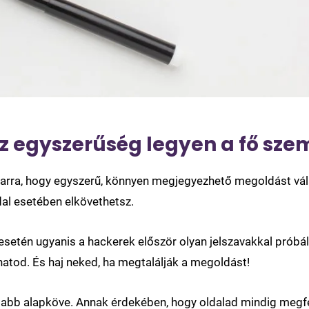
az egyszerűség legyen a fő sz
arra, hogy egyszerű, könnyen megjegyezhető megoldást vál
al esetében elkövethetsz.
setén ugyanis a hackerek először olyan jelszavakkal próbáln
atod. És haj neked, ha megtalálják a megoldást!
sabb alapköve. Annak érdekében, hogy oldalad mindig megfe