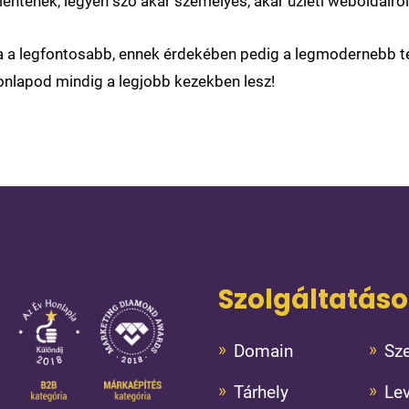
entenek, legyen szó akár személyes, akár üzleti weboldalról
a a legfontosabb, ennek érdekében pedig a legmodernebb t
honlapod mindig a legjobb kezekben lesz!
Szolgáltatás
Domain
Sze
Tárhely
Le