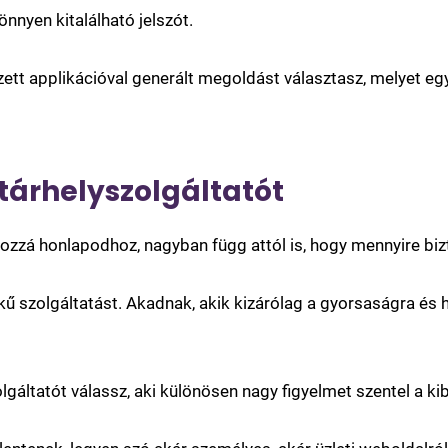
nnyen kitalálható jelszót.
ezett applikációval generált megoldást választasz, melyet e
tárhelyszolgáltatót
ozzá honlapodhoz, nagyban függ attól is, hogy mennyire biz
 szolgáltatást. Akadnak, akik kizárólag a gyorsaságra és h
lgáltatót válassz, aki különösen nagy figyelmet szentel a k