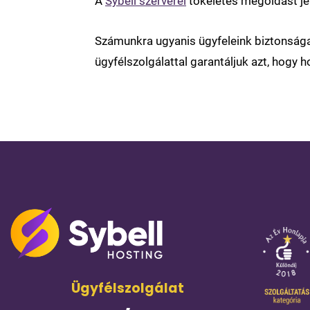
A
Sybell szerverei
tökéletes megoldást jel
Számunkra ugyanis ügyfeleink biztonság
ügyfélszolgálattal garantáljuk azt, hogy 
Ügyfélszolgálat