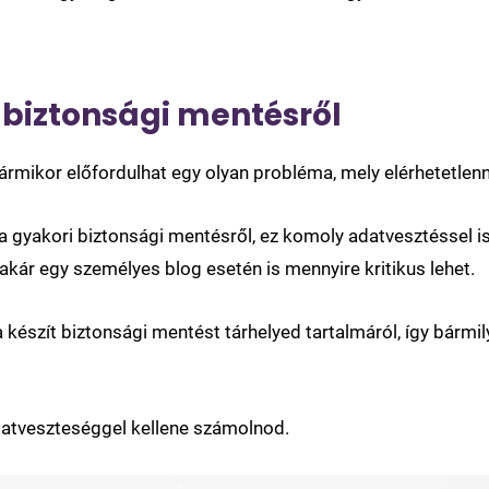
 biztonsági mentésről
rmikor előfordulhat egy olyan probléma, mely elérhetetlenné
gyakori biztonsági mentésről, ez komoly adatvesztéssel is
akár egy személyes blog esetén is mennyire kritikus lehet.
a készít biztonsági mentést tárhelyed tartalmáról, így bárm
adatveszteséggel kellene számolnod.