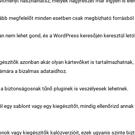
ítményt használhatsz, melyek nagyrészét már ingyen is elé
ább megfelelőt minden esetben csak megbízható forrásból 
ban nem lehet gond, és a WordPress keresőjén keresztül le
gészítők azonban akár olyan kártevőket is tartalmazhatnak,
zámára a bizalmas adataidhoz.
n a biztonságosnak tűnő pluginek is veszélyesek lehetnek.
él egy sablont vagy egy kiegészítőt, mindig ellenőrizd annak
nok vagy kiegészítők kalózverzióit, ezek ugyanis szinte biz