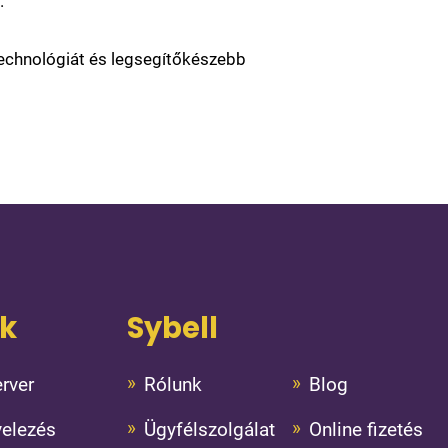
.
echnológiát és legsegítőkészebb
ok
Sybell
rver
Rólunk
Blog
velezés
Ügyfélszolgálat
Online fizetés