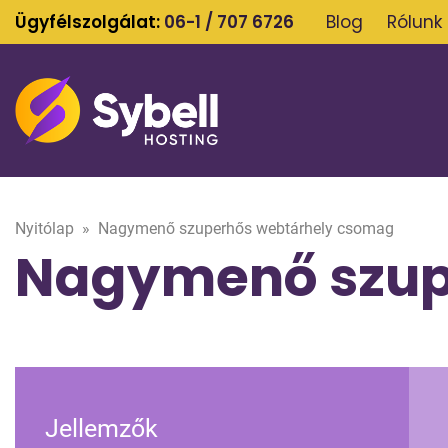
Ügyfélszolgálat:
06-1 / 707 6726
Blog
Rólunk
Nyitólap
»
Nagymenő szuperhős webtárhely csomag
Nagymenő szup
Jellemzők