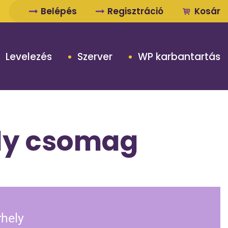
Belépés
Regisztráció
Kosár
Levelezés
Szerver
WP karbantartás
ly csomag
rhely