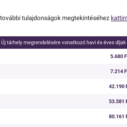
 további tulajdonságok megtekintéséhez
kattin
Új tárhely megrendelésére vonatkozó havi és éves díjak
5.680 F
7.214 F
42.190 
53.581 
80.161 