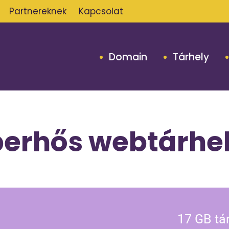
Partnereknek
Kapcsolat
Domain
Tárhely
erhős webtárhe
17 GB tá