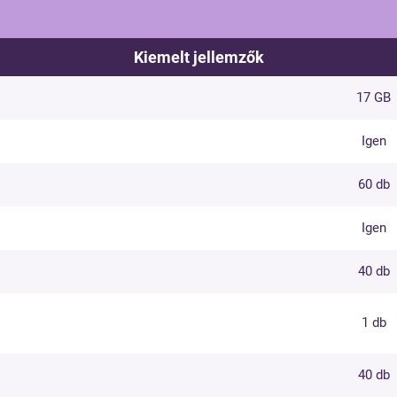
Kiemelt jellemzők
17 GB
Igen
60 db
Igen
40 db
1 db
40 db