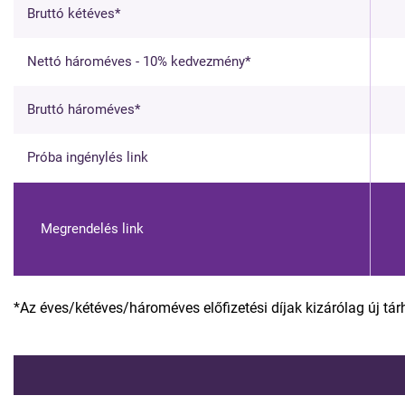
Bruttó kétéves*
Nettó hároméves - 10% kedvezmény*
Bruttó hároméves*
Próba ingénylés link
Megrendelés link
*Az éves/kétéves/hároméves előfizetési díjak kizárólag új tá