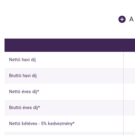
A
Nettó havi díj
Bruttó havi díj
Nettó éves díj*
Bruttó éves díj*
Nettó kétéves - 5% kedvezmény*