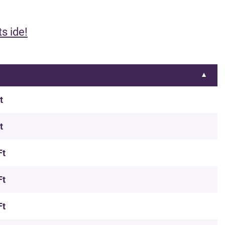
ts ide!
t
t
Ft
Ft
Ft