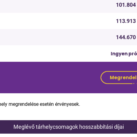
101.804 
113.913 
144.670 
Ingyen pró
Megrendel
rhely megrendelése esetén érvényesek.
Meglévő tárhelycsomagok hosszabbítási díjai