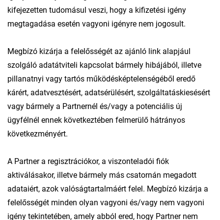
kifejezetten tudomásul veszi, hogy a kifizetési igény
megtagadása esetén vagyoni igényre nem jogosult.
Megbízó kizárja a felelősségét az ajánló link alapjául
szolgáló adatátviteli kapcsolat bármely hibájából, illetve
pillanatnyi vagy tartós működésképtelenségéből eredő
kárért, adatvesztésért, adatsérülésért, szolgáltatáskiesésért
vagy bármely a Partnernél és/vagy a potenciális új
ügyfélnél ennek következtében felmerülő hátrányos
következményért.
A Partner a regisztrációkor, a viszonteladói fiók
aktiválásakor, illetve bármely más csatornán megadott
adataiért, azok valóságtartalmáért felel. Megbízó kizárja a
felelősségét minden olyan vagyoni és/vagy nem vagyoni
igény tekintetében, amely abból ered, hogy Partner nem