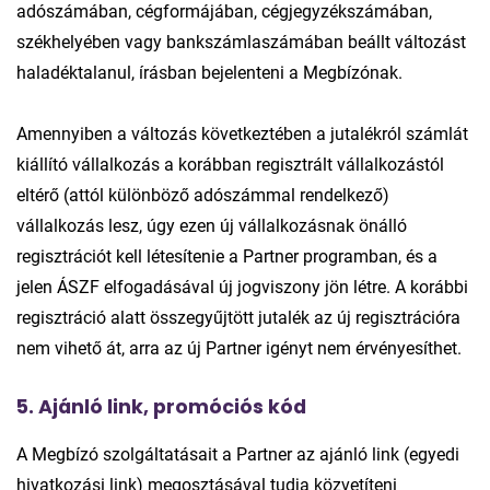
adószámában, cégformájában, cégjegyzékszámában,
székhelyében vagy bankszámlaszámában beállt változást
haladéktalanul, írásban bejelenteni a Megbízónak.
Amennyiben a változás következtében a jutalékról számlát
kiállító vállalkozás a korábban regisztrált vállalkozástól
eltérő (attól különböző adószámmal rendelkező)
vállalkozás lesz, úgy ezen új vállalkozásnak önálló
regisztrációt kell létesítenie a Partner programban, és a
jelen ÁSZF elfogadásával új jogviszony jön létre. A korábbi
regisztráció alatt összegyűjtött jutalék az új regisztrációra
nem vihető át, arra az új Partner igényt nem érvényesíthet.
5. Ajánló link, promóciós kód
A Megbízó szolgáltatásait a Partner az ajánló link (egyedi
hivatkozási link) megosztásával tudja közvetíteni