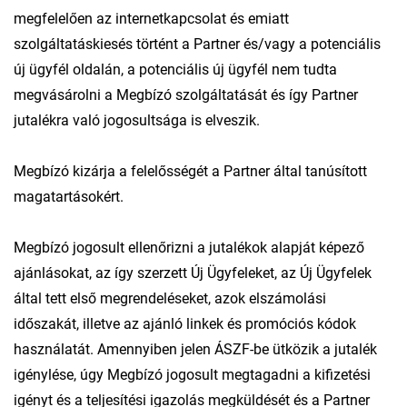
megfelelően az internetkapcsolat és emiatt
szolgáltatáskiesés történt a Partner és/vagy a potenciális
új ügyfél oldalán, a potenciális új ügyfél nem tudta
megvásárolni a Megbízó szolgáltatását és így Partner
jutalékra való jogosultsága is elveszik.
Megbízó kizárja a felelősségét a Partner által tanúsított
magatartásokért.
Megbízó jogosult ellenőrizni a jutalékok alapját képező
ajánlásokat, az így szerzett Új Ügyfeleket, az Új Ügyfelek
által tett első megrendeléseket, azok elszámolási
időszakát, illetve az ajánló linkek és promóciós kódok
használatát. Amennyiben jelen ÁSZF-be ütközik a jutalék
igénylése, úgy Megbízó jogosult megtagadni a kifizetési
igényt és a teljesítési igazolás megküldését és a Partner