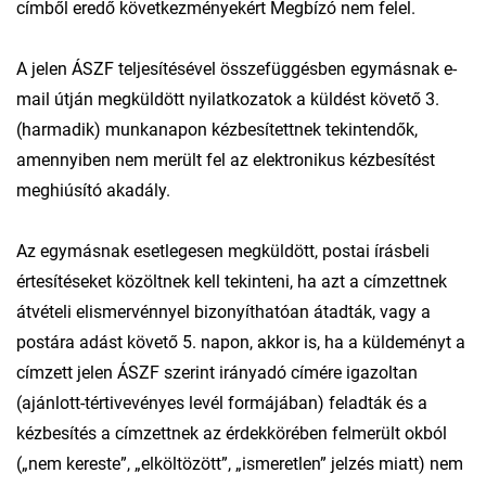
címből eredő következményekért Megbízó nem felel.
A jelen ÁSZF teljesítésével összefüggésben egymásnak e-
mail útján megküldött nyilatkozatok a küldést követő 3.
(harmadik) munkanapon kézbesítettnek tekintendők,
amennyiben nem merült fel az elektronikus kézbesítést
meghiúsító akadály.
Az egymásnak esetlegesen megküldött, postai írásbeli
értesítéseket közöltnek kell tekinteni, ha azt a címzettnek
átvételi elismervénnyel bizonyíthatóan átadták, vagy a
postára adást követő 5. napon, akkor is, ha a küldeményt a
címzett jelen ÁSZF szerint irányadó címére igazoltan
(ajánlott-tértivevényes levél formájában) feladták és a
kézbesítés a címzettnek az érdekkörében felmerült okból
(„nem kereste”, „elköltözött”, „ismeretlen” jelzés miatt) nem