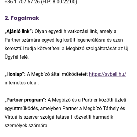
+36 1 707 67 26 (H-P: 8:00-22:00)
2. Fogalmak
„Ajánló link”:
Olyan egyedi hivatkozási link, amely a
Partner számára egyedileg került legenerálásra és ezen
keresztül tudja közvetíteni a Megbízó szolgáltatását az Új
Ügyfél felé.
„Honlap”:
A Megbízó által működtetett
https://sybell.hu/
internetes oldal.
„Partner program”:
A Megbízó és a Partner közötti üzleti
együttműködés, amelyben Partner a Megbízó Tárhely és
Virtuális szerver szolgáltatásait közvetíti harmadik
személyek számára.