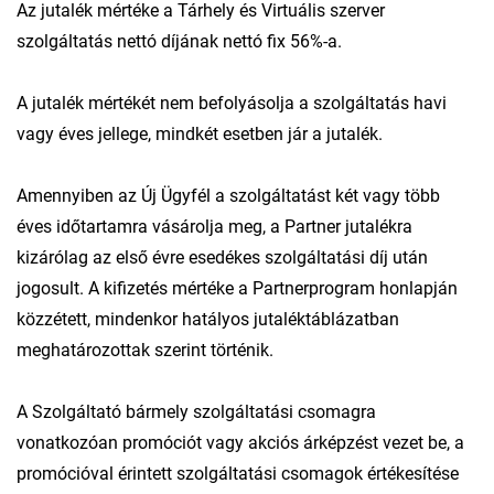
Az jutalék mértéke a Tárhely és Virtuális szerver
szolgáltatás nettó díjának nettó fix 56%-a.
A jutalék mértékét nem befolyásolja a szolgáltatás havi
vagy éves jellege, mindkét esetben jár a jutalék.
Amennyiben az Új Ügyfél a szolgáltatást két vagy több
éves időtartamra vásárolja meg, a Partner jutalékra
kizárólag az első évre esedékes szolgáltatási díj után
jogosult. A kifizetés mértéke a Partnerprogram honlapján
közzétett, mindenkor hatályos jutaléktáblázatban
meghatározottak szerint történik.
A Szolgáltató bármely szolgáltatási csomagra
vonatkozóan promóciót vagy akciós árképzést vezet be, a
promócióval érintett szolgáltatási csomagok értékesítése