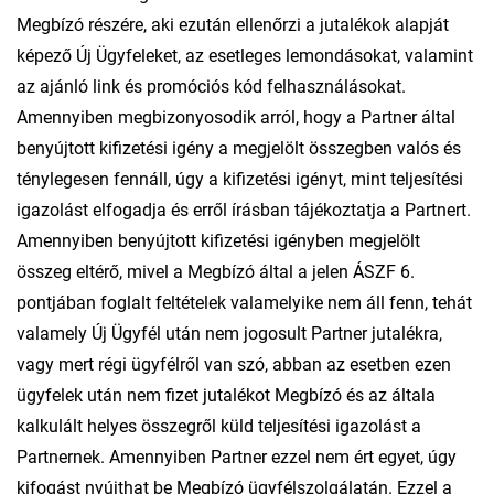
Megbízó részére, aki ezután ellenőrzi a jutalékok alapját
képező Új Ügyfeleket, az esetleges lemondásokat, valamint
az ajánló link és promóciós kód felhasználásokat.
Amennyiben megbizonyosodik arról, hogy a Partner által
benyújtott kifizetési igény a megjelölt összegben valós és
ténylegesen fennáll, úgy a kifizetési igényt, mint teljesítési
igazolást elfogadja és erről írásban tájékoztatja a Partnert.
Amennyiben benyújtott kifizetési igényben megjelölt
összeg eltérő, mivel a Megbízó által a jelen ÁSZF 6.
pontjában foglalt feltételek valamelyike nem áll fenn, tehát
valamely Új Ügyfél után nem jogosult Partner jutalékra,
vagy mert régi ügyfélről van szó, abban az esetben ezen
ügyfelek után nem fizet jutalékot Megbízó és az általa
kalkulált helyes összegről küld teljesítési igazolást a
Partnernek. Amennyiben Partner ezzel nem ért egyet, úgy
kifogást nyújthat be Megbízó ügyfélszolgálatán. Ezzel a