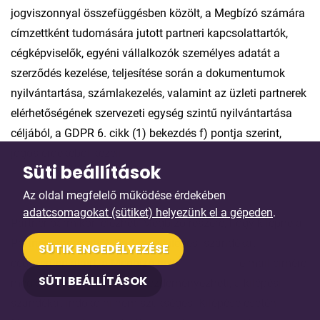
jogviszonnyal összefüggésben közölt, a Megbízó számára
címzettként tudomására jutott partneri kapcsolattartók,
cégképviselők, egyéni vállalkozók személyes adatát a
szerződés kezelése, teljesítése során a dokumentumok
nyilvántartása, számlakezelés, valamint az üzleti partnerek
elérhetőségének szervezeti egység szintű nyilvántartása
céljából, a GDPR 6. cikk (1) bekezdés f) pontja szerint,
jogos érdekéből kezeli.
Süti beállítások
12. Szerződéses jogviszony megszüntetése
Az oldal megfelelő működése érdekében
adatcsomagokat (sütiket) helyezünk el a gépeden
.
Partner bármikor jelezheti Megbízó részére, hogy kilépne a
Partner programból. Partner a kilépési szándékát
SÜTIK ENGEDÉLYEZÉSE
cégszerűen aláírt, a Megbízó
hello@sybell.hu
e-mail címére
SÜTI BEÁLLÍTÁSOK
megküldött nyilatkozattal kezdeményezheti, a kilépési
szándékát indokolni nem szükséges. Kilépése esetén