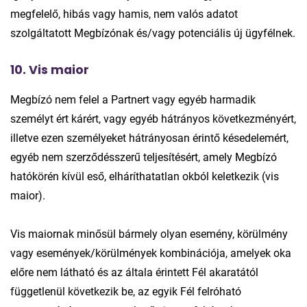
megfelelő, hibás vagy hamis, nem valós adatot
szolgáltatott Megbízónak és/vagy potenciális új ügyfélnek.
10. Vis maior
Megbízó nem felel a Partnert vagy egyéb harmadik
személyt ért kárért, vagy egyéb hátrányos következményért,
illetve ezen személyeket hátrányosan érintő késedelemért,
egyéb nem szerződésszerű teljesítésért, amely Megbízó
hatókörén kívül eső, elháríthatatlan okból keletkezik (vis
maior).
Vis maiornak minősül bármely olyan esemény, körülmény
vagy események/körülmények kombinációja, amelyek oka
előre nem látható és az általa érintett Fél akaratától
függetlenül következik be, az egyik Fél felróható