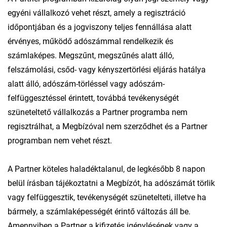
egyéni vállalkozó vehet részt, amely a regisztráció
időpontjában és a jogviszony teljes fennállása alatt
érvényes, működő adószámmal rendelkezik és
számlaképes. Megszűnt, megszűnés alatt álló,
felszámolási, csőd- vagy kényszertörlési eljárás hatálya
alatt álló, adószám-törléssel vagy adószám-
felfüggesztéssel érintett, továbbá tevékenységét
szüneteltető vállalkozás a Partner programba nem
regisztrálhat, a Megbízóval nem szerződhet és a Partner
programban nem vehet részt.
A Partner köteles haladéktalanul, de legkésőbb 8 napon
belül írásban tájékoztatni a Megbízót, ha adószámát törlik
vagy felfüggesztik, tevékenységét szünetelteti, illetve ha
bármely, a számlaképességét érintő változás áll be.
Amennyiben a Partner a kifizetés igénylésének vagy a