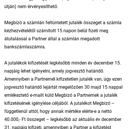
útján) nem érvényesíthető.
Megbízó a számlán feltüntetett jutalék összeget a számla
kézhezvételétől számított 15 napon belül fizeti meg
átutalással a Partner által a számlán megadott
bankszámlaszámra.
A jutalékok kifizetését legkésőbb minden év december 15.
napjáig lehet igényelni, amely jogvesztő határidő.
Amennyiben a Partnernél kifizetetlen jutalék van, úgy ezen
jogvesztő határidő lejártát megelőzően 30 majd 15 nappal
emlékeztető e-mailt küld Megbízó a Partnernek a jutalék
kifizetésének igénylése céljából. A jutalékot Megbízó –
függetlenül attól, hogy annak mértéke elérte-e a nettó
40.000,- Ft összeget – legkésőbb az aktuális év december
31. napjáig kifizeti, amennyiben a Partner a kifizetést