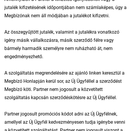
jutalék kifizetésének időpontjában nem számlaképes, úgy a
Megbízónak nem áll módjában a jutalékot kifizetni.
Az összegyűjtött jutalék, valamint a jutalékra vonatkozó
igény másik vállalkozásra, másik szerződő félre vagy
bármely harmadik személyre nem ruházható át, nem
engedményezhető.
A szolgáltatás megrendelésére az ajánló linken keresztül a
Megbízó Honlapján kerül sor, az Új Ügyféllel a szerződést
Megbízó köti. Partner nem jogosult a közvetített
szolgáltatás kapcsán szerződéskötésre az Új Ügyféllel.
Partner jogosult promóciós kódot adni az Új Ügyfélnek,
amellyel az Új Ügyfél kedvezményesen tudja igénybe venni
a közvetített szolgáltatást. Partner nem jogosult viszont a