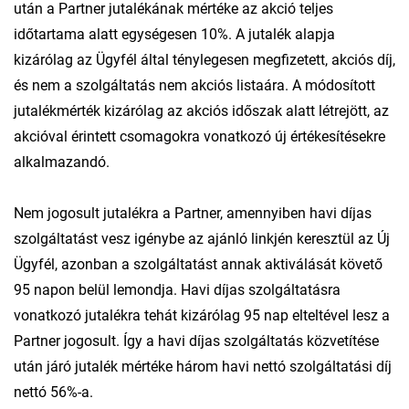
után a Partner jutalékának mértéke az akció teljes
időtartama alatt egységesen 10%. A jutalék alapja
kizárólag az Ügyfél által ténylegesen megfizetett, akciós díj,
és nem a szolgáltatás nem akciós listaára. A módosított
jutalékmérték kizárólag az akciós időszak alatt létrejött, az
akcióval érintett csomagokra vonatkozó új értékesítésekre
alkalmazandó.
Nem jogosult jutalékra a Partner, amennyiben havi díjas
szolgáltatást vesz igénybe az ajánló linkjén keresztül az Új
Ügyfél, azonban a szolgáltatást annak aktiválását követő
95 napon belül lemondja. Havi díjas szolgáltatásra
vonatkozó jutalékra tehát kizárólag 95 nap elteltével lesz a
Partner jogosult. Így a havi díjas szolgáltatás közvetítése
után járó jutalék mértéke három havi nettó szolgáltatási díj
nettó 56%-a.