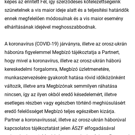
képes az érintett Fél, így szerződéses kötelezettségeink
szünetelnek a vis maior ideje alatt és a teljesítési határidők
ennek megfelelően módosulnak és a vis maior esemény
elhárításának idejével meghosszabbodnak.
A koronavírus (COVID-19) járványra, illetve az orosz-ukrán
háborúra figyelemmel Megbízó tájékoztatja a Partnert,
hogy mivel a koronavírus, illetve az orosz-ukrán háború
kereskedelmi forgalomra, Megbízó üzletmenetére,
munkaszervezésére gyakorolt hatása rövid időközönként
változik, illetve arra Megbízónak semmilyen ráhatása
nincsen, így az ilyen okból eredő késedelemért, illetve
esetleges részben vagy egészben történő meghiúsulásért
eredő felelősséget Megbízó teljes egészében kizárja.
Partner a koronavírussal, illetve az orosz-ukrán háborúval
kapcsolatos tájékoztatást jelen ÁSZF elfogadásával