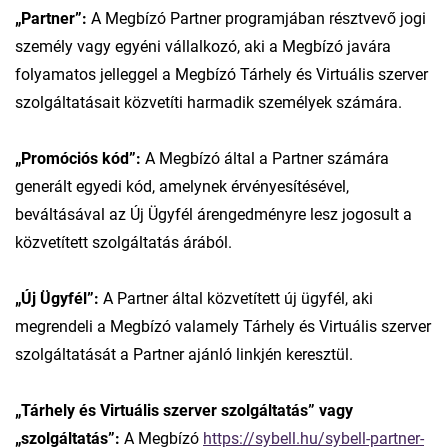
„Partner”:
A Megbízó Partner programjában résztvevő jogi
személy vagy egyéni vállalkozó, aki a Megbízó javára
folyamatos jelleggel a Megbízó Tárhely és Virtuális szerver
szolgáltatásait közvetíti harmadik személyek számára.
„Promóciós kód”:
A Megbízó által a Partner számára
generált egyedi kód, amelynek érvényesítésével,
beváltásával az Új Ügyfél árengedményre lesz jogosult a
közvetített szolgáltatás árából.
„Új Ügyfél”:
A Partner által közvetített új ügyfél, aki
megrendeli a Megbízó valamely Tárhely és Virtuális szerver
szolgáltatását a Partner ajánló linkjén keresztül.
„Tárhely és Virtuális szerver szolgáltatás” vagy
„szolgáltatás”:
A Megbízó
https://sybell.hu/sybell-partner-