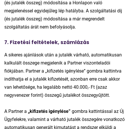
(és jutalék összeg) módosítása a Honlapon való
megjelenéssel egyidejűleg lép hatályba. A szolgáltatási díj
(és jutalék összeg) módosítása a már megrendelt
szolgáltatás árát nem befolyásolja.
7. Fizetési feltételek, számlázás
A sikeres ajánlások után a jutalék várható, automatikusan
kalkulált összege megjelenik a Partner viszonteladói
fiókjában. Partner a „kifizetés igénylése” gombra kattintva
indíthatja el a jutalék kifizetését, azonban erre csak akkor
van lehetősége, ha legalább nettó 40.000,- Ft (azaz
negyvenezer forint) összegű jutalékot összegyűjtött.
A Partner a
„kifizetés igénylése”
gombra kattintással az Új
Ügyfelekre, valamint a várható jutalék összegére vonatkozó
automatikusan generált kimutatást a rendszer elküldi a