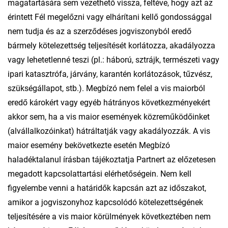
magatartására sem vezethető vissza, feltéve, hogy azt az
érintett Fél megelőzni vagy elhárítani kellő gondossággal
nem tudja és az a szerződéses jogviszonyból eredő
bármely kötelezettség teljesítését korlátozza, akadályozza
vagy lehetetlenné teszi (pl.: háború, sztrájk, természeti vagy
ipari katasztrófa, járvány, karantén korlátozások, tűzvész,
szükségállapot, stb.). Megbízó nem felel a vis maiorból
eredő károkért vagy egyéb hátrányos következményekért
akkor sem, ha a vis maior események közreműködőinket
(alvállalkozóinkat) hátráltatják vagy akadályozzák. A vis
maior esemény bekövetkezte esetén Megbízó
haladéktalanul írásban tájékoztatja Partnert az előzetesen
megadott kapcsolattartási elérhetőségein. Nem kell
figyelembe venni a határidők kapcsán azt az időszakot,
amikor a jogviszonyhoz kapcsolódó kötelezettségének
teljesítésére a vis maior körülmények következtében nem