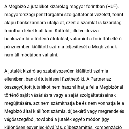
A Megbízó a jutalékot kizárólag magyar forintban (HUF),
magyarországi pénzforgalmi szolgáltatónál vezetett, forint
alapú bankszámlára utalja át, ezért a számlát is kizárólag
forintban lehet kiállítani. Külföldi, illetve deviza
bankszámlára történő átutalást, valamint a forinttól eltérő
pénznemben kiállított számla teljesítését a Megbízónak
nem áll módjában vállalni.
A jutalék kizárólag szabályszerűen kiállított számla
ellenében, banki átutalással fizethető ki. A Partner az
összegyűjtött jutalékot nem használhatja fel a Megbízónál
történő saját vásárlásra vagy a saját szolgáltatásainak
megújítására, azt nem számíthatja be és nem vonhatja le a
Megbízó által kiállított számla, díjbekérő vagy megrendelés
végösszegéből, továbbá a jutalék egyéb módon (így
különösen egyenleg-jóváírás, díjbeszámítás, kompenzáció