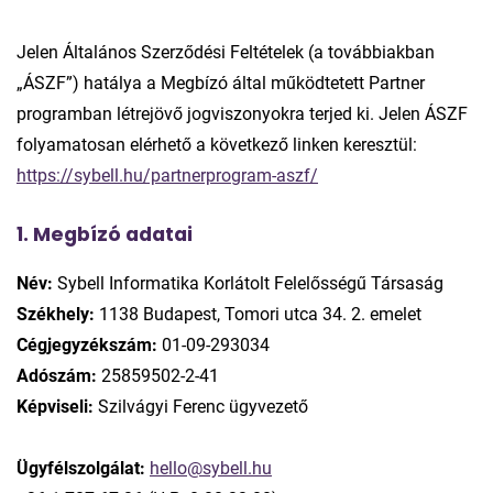
Jelen Általános Szerződési Feltételek (a továbbiakban
„ÁSZF”) hatálya a Megbízó által működtetett Partner
programban létrejövő jogviszonyokra terjed ki. Jelen ÁSZF
folyamatosan elérhető a következő linken keresztül:
https://sybell.hu/partnerprogram-aszf/
1. Megbízó adatai
Név:
Sybell Informatika Korlátolt Felelősségű Társaság
Székhely:
1138 Budapest, Tomori utca 34. 2. emelet
Cégjegyzékszám:
01-09-293034
Adószám:
25859502-2-41
Képviseli:
Szilvágyi Ferenc ügyvezető
Ügyfélszolgálat:
hello@sybell.hu