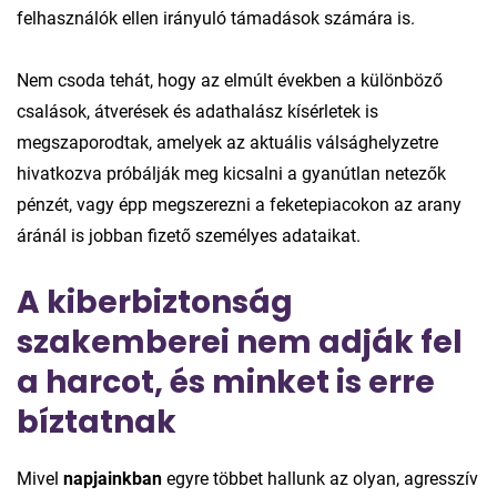
felhasználók ellen irányuló támadások számára is.
Nem csoda tehát, hogy az elmúlt években a különböző
csalások, átverések és adathalász kísérletek is
megszaporodtak, amelyek az aktuális válsághelyzetre
hivatkozva próbálják meg kicsalni a gyanútlan netezők
pénzét, vagy épp megszerezni a feketepiacokon az arany
áránál is jobban fizető személyes adataikat.
A kiberbiztonság
szakemberei nem adják fel
a harcot, és minket is erre
bíztatnak
Mivel
napjainkban
egyre többet hallunk az olyan, agresszív