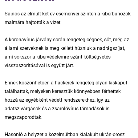
Sajnos az elmúlt két év eseményei szintén a kiberbűnözők
malmára hajtották a vizet.
A koronavírus-járvány során rengeteg cégnek, sőt, még az
állami szerveknek is meg kellett húzniuk a nadrágszíjat,
ami sokszor a kibervédelemre szánt költségvetés
visszaszorításával is együtt járt.
Ennek köszönhetően a hackerek rengeteg olyan kiskaput
találhattak, melyeken keresztük könnyebben férhettek
hozzá az egyébként védett rendszerekhez, így az
adatszivárgások és a zsarolóvírus-támadások is
megszaporodtak.
Hasonló a helyzet a közelmúltban kialakult ukrán-orosz