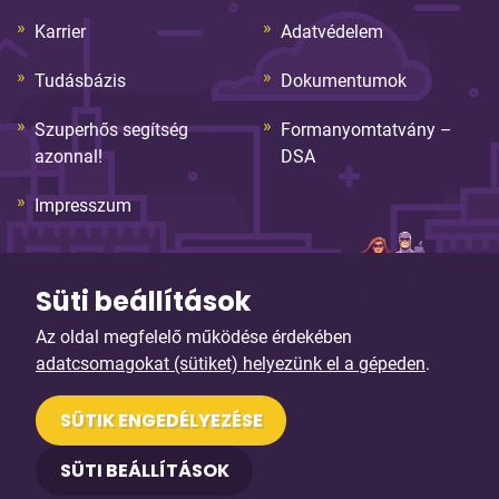
Karrier
Adatvédelem
Tudásbázis
Dokumentumok
Szuperhős segítség
Formanyomtatvány –
azonnal!
DSA
Impresszum
Süti beállítások
Az oldal megfelelő működése érdekében
adatcsomagokat (sütiket) helyezünk el a gépeden
.
© Copyright 2026. Sybell Informatika Kft. Minden jog
SÜTIK ENGEDÉLYEZÉSE
fenntartva!
SÜTI BEÁLLÍTÁSOK
Arculattervezés, honlaptervezés: Kreatív Vonalak