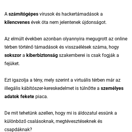
A
számítógépes
vírusok és hackertámadások a
kilencvenes
évek óta nem jelentenek újdonságot.
Az elmúlt években azonban olyannyira megugrott az online
térben történő támadások és visszaélések száma, hogy
sokszor
a
kiberbiztonság
szakemberei is csak fogják a
fejüket.
Ezt igazolja a tény, mely szerint a virtuális térben már az
illegális kábítószer-kereskedelmet is túlnőtte a
személyes
adatok fekete
piaca.
De mit tehetünk azellen, hogy mi is áldozatul essünk a
különböző csalásoknak, megtévesztéseknek és
csapdáknak?