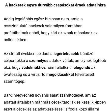
A hackerek egyre durvább csapásokat érnek adatainkra
Addig legalábbis egész biztosan nem, amíg a
rosszindulatú hackerek valamilyen formában
profitálhatnak abból, hogy kárt okoznak másoknak az
online térben.
Az elmúlt években például a
legértékesebb
bűnözői
célpontokká a
személyes
adatok váltak, amelynek legfőbb
oka, hogy
védelmükhöz
nem feltétlenül
elegendő
az
óvatosság és a vírusirtó
megoldásokkal
felvértezett
számítógép.
Bárki megvédheti ugyanis saját számítógépét, ám az
adatait általában már más cégek tárolják és kezelik, éppen
ezért a cégek és az adatkezeléssel is foglalkozó állami