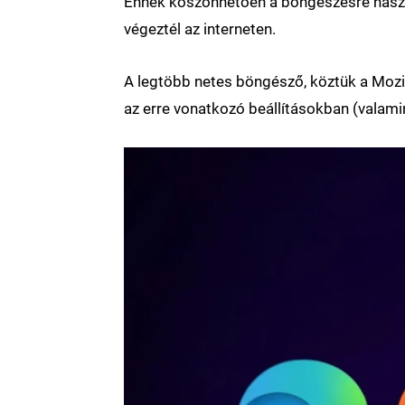
Ennek köszönhetően a böngészésre haszn
végeztél az interneten.
A legtöbb netes böngésző, köztük a Mozil
az erre vonatkozó beállításokban (valami