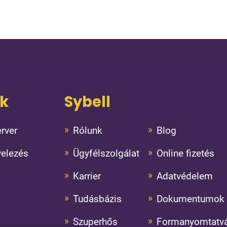
ok
Sybell
rver
Rólunk
Blog
velezés
Ügyfélszolgálat
Online fizetés
Karrier
Adatvédelem
Tudásbázis
Dokumentumok
Szuperhős
Formanyomtatv