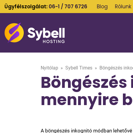
Ügyfélszolgálat:
06-1 / 707 6726
Blog
Rólunk
Nyitólap
»
Sybell Times
»
Böngészés inko
Böngészés 
mennyire b
A böngészés inkognitó módban lehetővé t