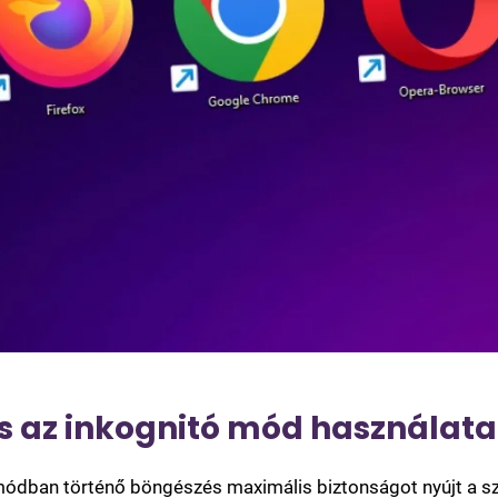
s az inkognitó mód használata
módban történő böngészés maximális biztonságot nyújt a s