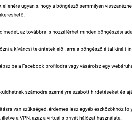
 ellenére ugyanis, hogy a böngésző semmilyen visszanézhe
akereshető.
 IP címedet, az továbbra is hozzáférhet minden böngészési ad
zni a kíváncsi tekintetek elől, arra a böngésző által kínált
lépsz be a Facebook profilodra vagy vásárolsz egy webáruház
küldhetnek számodra személyre szabott hirdetéseket és ajá
itásra van szükséged, érdemes lesz egyéb eszközökhöz fol
illetve a VPN, azaz a virtuális privát hálózat használata.