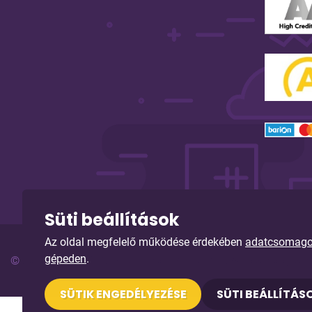
Süti beállítások
Az oldal megfelelő működése érdekében
adatcsomagoka
gépeden
.
© Copyright 2026. Sybell Informatika Kft. Minden jog fenn
SÜTIK ENGEDÉLYEZÉSE
SÜTI BEÁLLÍTÁS