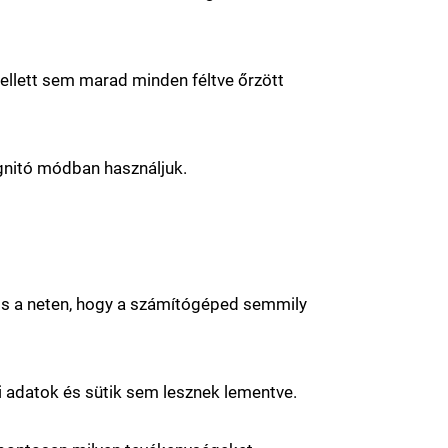
llett sem marad minden féltve őrzött
gnitó módban használjuk.
ss a neten, hogy a számítógéped semmily
i adatok és sütik sem lesznek lementve.