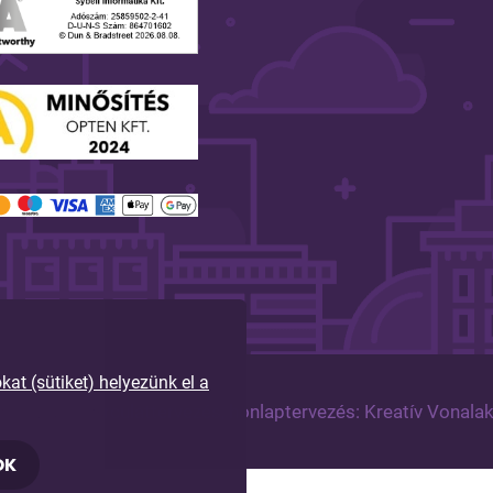
t (sütiket) helyezünk el a
tartva!
Arculattervezés, honlaptervezés: Kreatív Vonala
OK