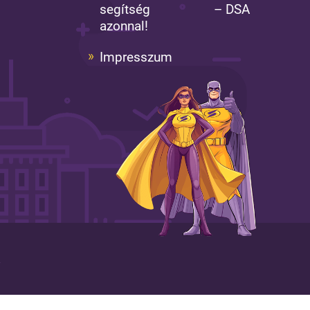
segítség
– DSA
azonnal!
Impresszum
k