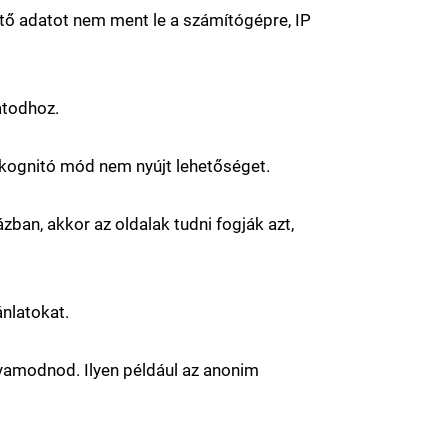
tő adatot nem ment le a számítógépre, IP
atodhoz.
 inkognitó mód nem nyújt lehetőséget.
ban, akkor az oldalak tudni fogják azt,
nlatokat.
yamodnod. Ilyen például az anonim