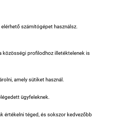
l elérhető számítógépet használsz.
a közösségi profilodhoz illetéktelenek is
olni, amely sütiket használ.
elégedett ügyfeleknek.
nak értékelni téged, és sokszor kedvezőbb