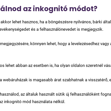
álnod az inkognitó módot?
akkor lehet hasznos, ha a böngészésre nyilvános, bárki álta
vékenységedet és a felhasználónevedet is megjegyzik.
zó megjegyzésére, könnyen lehet, hogy a levelezésedhez vagy 
lehet abban az esetben is, ha olyan oldalon szeretnél vásár
 a webáruházak is magasabb árat szabhatnak a visszatérő, 
használod, az általuk használt sütik új felhasználóként fog
az inkognitó mód használata nélkül.