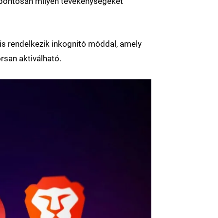
 pontosan milyen tevékenységeket
is rendelkezik inkognitó móddal, amely
rsan aktiválható.