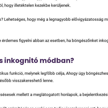
, hogy illetéktelen kezekbe kerüljenek.
s? Lehetséges, hogy még a legnagyobb elővigyázatosság me
 érdemes figyelni abban az esetben, ha böngészőnket inko
és inkognitó módban?
ikus funkció, melynek legfőbb célja, Ahogy úgy böngészhe
később visszakereshető lenne.
resésesek mellett a meglátogatott honlapok, a bejelentkezés