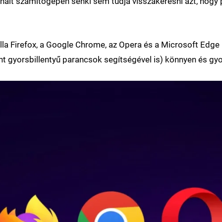
ált számítógépen senki sem tudja visszakeresni azt, hogy
la Firefox, a Google Chrome, az Opera és a Microsoft Edge 
nt gyorsbillentyű parancsok segítségével is) könnyen és gyo