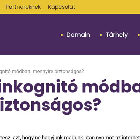
Partnereknek
Kapcsolat
Domain
Tárhely
gnitó módban: mennyire biztonságos?
inkognitó módba
iztonságos?
eszi azt, hogy ne hagyjunk magunk után nyomot az interne