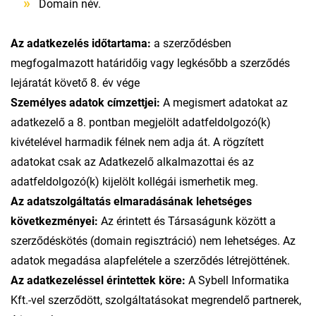
Domain név.
Az adatkezelés időtartama:
a szerződésben
megfogalmazott határidőig vagy legkésőbb a szerződés
lejáratát követő 8. év vége
Személyes adatok címzettjei:
A megismert adatokat az
adatkezelő a 8. pontban megjelölt adatfeldolgozó(k)
kivételével harmadik félnek nem adja át. A rögzített
adatokat csak az Adatkezelő alkalmazottai és az
adatfeldolgozó(k) kijelölt kollégái ismerhetik meg.
Az adatszolgáltatás elmaradásának lehetséges
következményei:
Az érintett és Társaságunk között a
szerződéskötés (domain regisztráció) nem lehetséges. Az
adatok megadása alapfelétele a szerződés létrejöttének.
Az adatkezeléssel érintettek köre:
A Sybell Informatika
Kft.-vel szerződött, szolgáltatásokat megrendelő partnerek,