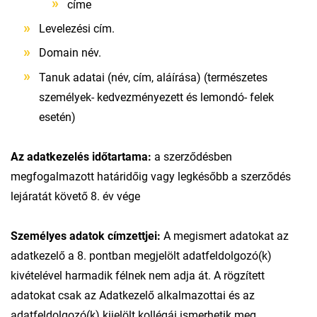
címe
Levelezési cím.
Domain név.
Tanuk adatai (név, cím, aláírása) (természetes
személyek- kedvezményezett és lemondó- felek
esetén)
Az adatkezelés időtartama:
a szerződésben
megfogalmazott határidőig vagy legkésőbb a szerződés
lejáratát követő 8. év vége
Személyes adatok címzettjei:
A megismert adatokat az
adatkezelő a 8. pontban megjelölt adatfeldolgozó(k)
kivételével harmadik félnek nem adja át. A rögzített
adatokat csak az Adatkezelő alkalmazottai és az
adatfeldolgozó(k) kijelölt kollégái ismerhetik meg.