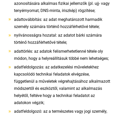
azonosítására alkalmas fizikai jellemzők (pl. ujj- vagy
tenyérnyomat, DNS-minta, íriszkép) rögzítése;
adattovábbítás: az adat meghatározott harmadik
személy számára történő hozzáférhetővé tétele;
nyilvánosságra hozatal: az adatot bárki számára
történő hozzáférhetővé tétele;
adattörlés: az adatok felismerhetetlenné tétele oly
módon, hogy a helyreállításuk többé nem lehetséges;
adatfeldolgozás: az adatkezelési műveletekhez
kapcsolódó technikai feladatok elvégzése,
függetlenül a műveletek végrehajtásához alkalmazott
módszertől és eszköztől, valamint az alkalmazás
helyétől, feltéve hogy a technikai feladatot az
adatokon végzik;
adatfeldolgozó: az a természetes vagy jogi személy,