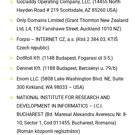
GoDaddy Operating Company, LLC. (14455 North
Hayden Road # 219 Scottsdale, AZ 85260 USA)
Only Domains Limited (Grant Thornton New Zealand
Ltd, L4, 152 Fanshawe Street, Auckland 1010 NZ)
Forpsi – INTERNET CZ, a.s. (Ktiš 2 384 03, KTIŠ
Czech republic)
DotRoll Kft. (1148 Budapest, Fogarasi út 3-5.)
Deninet Kft. (1188 Budapest, Bercsényi u. 79/b)
Enom LLC. (5808 Lake Washington Blvd. NE, Suite
300 Kirkland, WA 98033 – USA)
NATIONAL INSTITUTE FOR RESEARCH AND
DEVELOPMENT IN INFORMATICS – I.C.I.
BUCHAREST (Bd. Maresal Alexandru Averescu Nr. 8-
10, Sector 1, Cod 011455, Bucharest, Romania)
(Román központi regisztrátor)