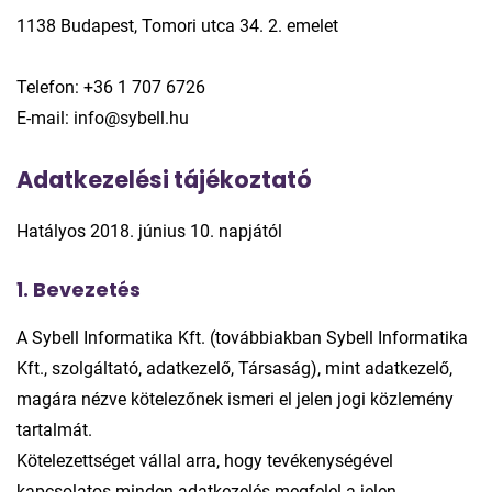
1138 Budapest, Tomori utca 34. 2. emelet
Telefon: +36 1 707 6726
E-mail: info@sybell.hu
Adatkezelési tájékoztató
Hatályos 2018. június 10. napjától
1. Bevezetés
A Sybell Informatika Kft. (továbbiakban Sybell Informatika
Kft., szolgáltató, adatkezelő, Társaság), mint adatkezelő,
magára nézve kötelezőnek ismeri el jelen jogi közlemény
tartalmát.
Kötelezettséget vállal arra, hogy tevékenységével
kapcsolatos minden adatkezelés megfelel a jelen