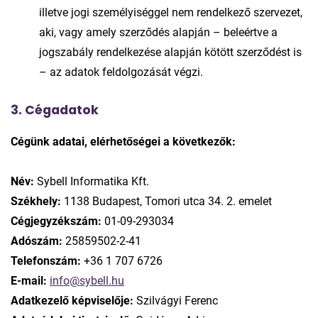
illetve jogi személyiséggel nem rendelkező szervezet,
aki, vagy amely szerződés alapján – beleértve a
jogszabály rendelkezése alapján kötött szerződést is
– az adatok feldolgozását végzi.
3. Cégadatok
Cégünk adatai, elérhetőségei a következők:
Név:
Sybell Informatika Kft.
Székhely:
1138 Budapest, Tomori utca 34. 2. emelet
Cégjegyzékszám:
01-09-293034
Adószám:
25859502-2-41
Telefonszám:
+36 1 707 6726
E-mail:
info@sybell.hu
Adatkezelő képviselője:
Szilvágyi Ferenc