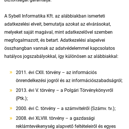
A Sybell Informatika Kft. az alábbiakban ismerteti
adatkezelési elveit, bemutatja azokat az elvárásokat,
melyeket saját magával, mint adatkezelővel szemben
megfogalmazott, és betart. Adatkezelési alapelvei
összhangban vannak az adatvédelemmel kapcsolatos
hatályos jogszabályokkal, így különösen az alábbiakkal:
2011. évi CXII. törvény – az információs
önrendelkezési jogról és az információszabadságról;
2013. évi V. törvény – a Polgári Törvénykönyvről
(Ptk.);
2000. évi C. törvény – a számvitelről (Számv. tv.);
2008. évi XLVIII. törvény – a gazdasági
reklámtevékenység alapvető feltételeiről és egyes