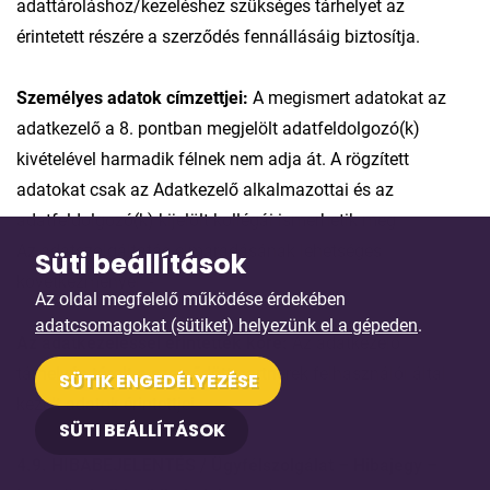
adattároláshoz/kezeléshez szükséges tárhelyet az
érintetett részére a szerződés fennállásáig biztosítja.
Személyes adatok címzettjei:
A megismert adatokat az
adatkezelő a 8. pontban megjelölt adatfeldolgozó(k)
kivételével harmadik félnek nem adja át. A rögzített
adatokat csak az Adatkezelő alkalmazottai és az
adatfeldolgozó(k) kijelölt kollégái ismerhetik meg.
Az adatszolgáltatás elmaradásának lehetséges
Süti beállítások
következményei: -.
Az oldal megfelelő működése érdekében
adatcsomagokat (sütiket) helyezünk el a gépeden
.
Az adatkezeléssel érintettek köre:
Az adatkezelő
tárhelyén tárolt a szerződött partnerek felhasználói által
SÜTIK ENGEDÉLYEZÉSE
kezelt adatok érintettjei.
SÜTI BEÁLLÍTÁSOK
4.9. HIBABEJELENTÉS / Ügyfélszolgálat – Hibajegy –