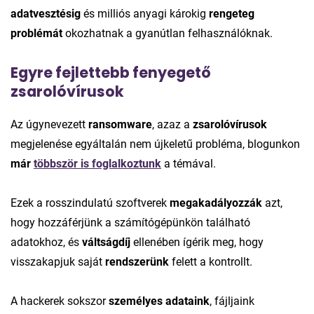
adatvesztésig
és milliós anyagi károkig
rengeteg
problémát
okozhatnak a gyanútlan felhasználóknak.
Egyre fejlettebb fenyegető
zsarolóvírusok
Az úgynevezett
ransomware
, azaz a
zsarolóvírusok
megjelenése egyáltalán nem újkeletű probléma, blogunkon
már
többször is foglalkoztunk
a témával.
Ezek a rosszindulatú szoftverek
megakadályozzák
azt,
hogy hozzáférjünk a számítógépünkön található
adatokhoz, és
váltságdíj
ellenében ígérik meg, hogy
visszakapjuk saját
rendszerünk
felett a kontrollt.
A hackerek sokszor
személyes adataink
, fájljaink