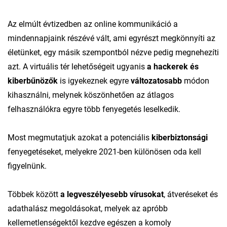
Az elmúlt évtizedben az online kommunikáció a
mindennapjaink részévé vált, ami egyrészt megkönnyíti az
életünket, egy másik szempontból nézve pedig megnehezíti
azt. A virtuális tér lehetőségeit ugyanis
a hackerek és
kiberbűnözők
is igyekeznek egyre
változatosabb
módon
kihasználni, melynek köszönhetően az átlagos
felhasználókra egyre több fenyegetés leselkedik.
Most megmutatjuk azokat a potenciális
kiberbiztonsági
fenyegetéseket, melyekre 2021-ben különösen oda kell
figyelnünk.
Többek között
a legveszélyesebb vírusokat
, átveréseket és
adathalász megoldásokat, melyek az apróbb
kellemetlenségektől kezdve egészen a komoly