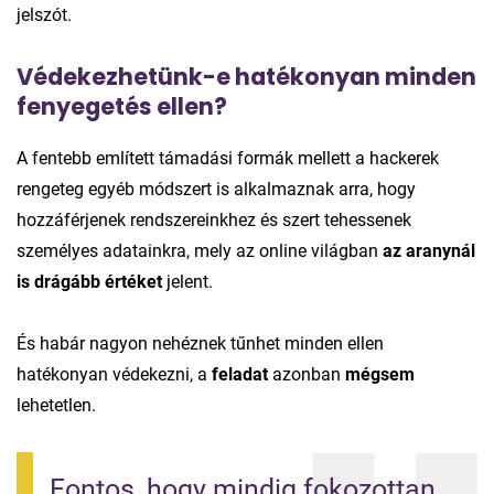
jelszót.
Védekezhetünk-e hatékonyan minden
fenyegetés ellen?
A fentebb említett támadási formák mellett a hackerek
rengeteg egyéb módszert is alkalmaznak arra, hogy
hozzáférjenek rendszereinkhez és szert tehessenek
személyes adatainkra, mely az online világban
az aranynál
is drágább értéket
jelent.
És habár nagyon nehéznek tűnhet minden ellen
hatékonyan védekezni, a
feladat
azonban
mégsem
lehetetlen.
Fontos, hogy mindig fokozottan 