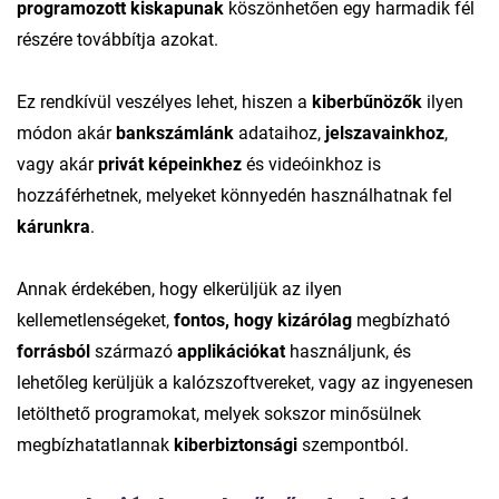
programozott kiskapunak
köszönhetően egy harmadik fél
részére továbbítja azokat.
Ez rendkívül veszélyes lehet, hiszen a
kiberbűnözők
ilyen
módon akár
bankszámlánk
adataihoz,
jelszavainkhoz
,
vagy akár
privát képeinkhez
és videóinkhoz is
hozzáférhetnek, melyeket könnyedén használhatnak fel
kárunkra
.
Annak érdekében, hogy elkerüljük az ilyen
kellemetlenségeket,
fontos, hogy kizárólag
megbízható
forrásból
származó
applikációkat
használjunk, és
lehetőleg kerüljük a kalózszoftvereket, vagy az ingyenesen
letölthető programokat, melyek sokszor minősülnek
megbízhatatlannak
kiberbiztonsági
szempontból.