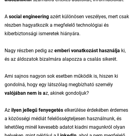
A
social engineering
azért különösen veszélyes, mert csak
részben hagyatkozik a megfelelő technológiai és
kiberbiztonsági ismeretek hiányára.
Nagy részben pedig az
emberi vonatkozást használja
ki,
és az áldozatok bizalmára alapozza a csalás sikerét.
Ami sajnos nagyon sok esetben működik is, hiszen ki
gondolná, hogy egy látszólag megbízható személy
valójában nem is a
z, akinek gondoljuk?
Az
ilyen jellegű fenyegetés
elkerülése érdekében érdemes
a közösségi médiát felelősségteljesen használnunk, és
lehetőleg minél kevesebb adatot kiadni magunkról olyan
helyeken, mint például a
LinkedIn
, ahol a nem megfelelő