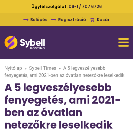
Ügyfélszolgálat:
06-1 / 707 6726
Belépés
Regisztráció
Kosár
Nyitólap
»
Sybell Times
»
A 5 legveszélyesebb
fenyegetés, ami 2021-ben az óvatlan netezőkre leselkedik
A 5 legveszélyesebb
fenyegetés, ami 2021-
ben az óvatlan
netezőkre leselkedik