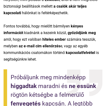
biztonsági beállítások mellett
a csalók akár teljes
kapcsolati
hálónkat is feltérképezhetik.
Fontos továbbá, hogy mielőtt bármilyen
kényes
információt
kiadnánk a kezeink közül,
győződjünk meg
arról, hogy ezt valóban
hiteles ember
számára tesszük,
melyben
az e-mail cím ellenőrzés
e, vagy az egyéb
kommunikációs csatornákon történő
kapcsolatfelvétel
is
segítségünkre lehet.
Próbáljunk meg mindenképp 
higgadtak
 maradni és 
ne essünk
rögtön kétségbe a felmerülő 
fenyegetés
 kapcsán. A legtöbb 