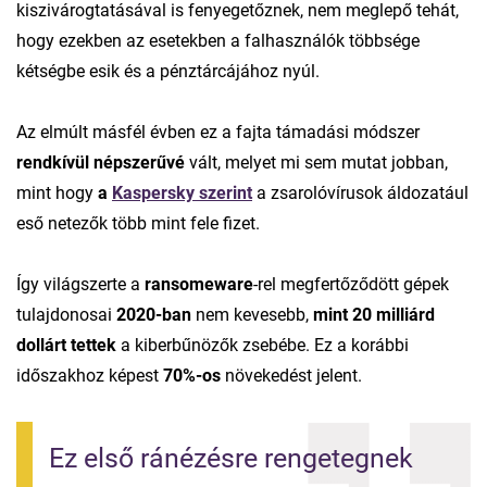
kiszivárogtatásával is fenyegetőznek, nem meglepő tehát,
hogy ezekben az esetekben a falhasználók többsége
kétségbe esik és a pénztárcájához nyúl.
Az elmúlt másfél évben ez a fajta támadási módszer
rendkívül népszerűvé
vált, melyet mi sem mutat jobban,
mint hogy
a
Kaspersky szerint
a zsarolóvírusok áldozatául
eső netezők több mint fele fizet.
Így világszerte a
ransomeware
-rel megfertőződött gépek
tulajdonosai
2020-ban
nem kevesebb,
mint 20 milliárd
dollárt tettek
a kiberbűnözők zsebébe. Ez a korábbi
időszakhoz képest
70%-os
növekedést jelent.
Ez első ránézésre rengetegnek 