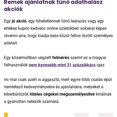
Remek ajánlatnak tűnő adathalász
akciók
Egy
jó akció
, egy hihetetlennek tűnő leárazás vagy egy
értékes kupon kedvenc online üzletükben sokakat képes
rávenni arra, hogy kiadja keze közül féltve őrzött személyes
adatait.
Egy közelmúltban végzett
felmérés
szerint ez a magyar
felhasználók
nem kevesebb mint 31 százalékára
igaz.
mi már csak azért is aggasztó, mert egyre több csalás épül
nemlétező kedvezményekre és ajánlatokra, melyeket a
kiberbűnözők
hiteles cégeket megszemélyesítve
kínálnak
a gyanútlan netezők számára.