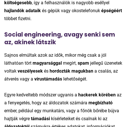
költségesebb
, így a felhasználók is nagyobb eséllyel
hajlandók adataik
és gépük vagy okostelefonuk
épségéért
többet fizetni.
Social engineering, avagy senki sem
az, akinek látszik
Sajnos elmúltak azok az idők, mikor még csak a jól
láthatóan tört
magyarsággal
megírt,
spam
jellegű üzenetek
voltak
veszélyesek
és
hordozták magukban
a csalás, az
átverés vagy a
vírustámadás
lehetőségét.
Egyre kedveltebb módszer ugyanis a
hackerek körében
az
a fenyegetés, hogy az áldozatok számára
megbízható
ember, például egy munkatárs, vagy a főnök bőrébe bújva
hajtják végre
támadási
kísérleteiket és csalnak ki az
áldozatoktól
számukra értékes adatokat, információkat.