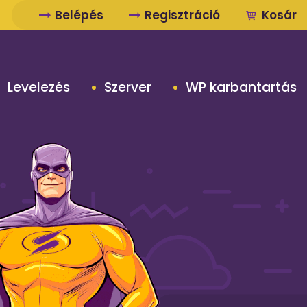
Belépés
Regisztráció
Kosár
Levelezés
Szerver
WP karbantartás