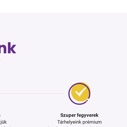
nk
T
s
Szuper fegyverek
tjük
Tárhelyeink prémium