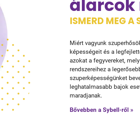
álarcok
ISMERD MEG A 
Miért vagyunk szuperhősö
képességeit és a legfejlet
azokat a fegyvereket, mely
rendszereihez a legerőseb
szuperképességünket bevet
leghatalmasabb bajok eset
maradjanak.
Bővebben a Sybell-ről »