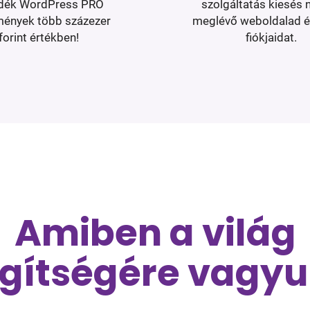
dék WordPress PRO
szolgáltatás kiesés n
mények több százezer
meglévő weboldalad é
forint értékben!
fiókjaidat.
Amiben a világ
gítségére vagy