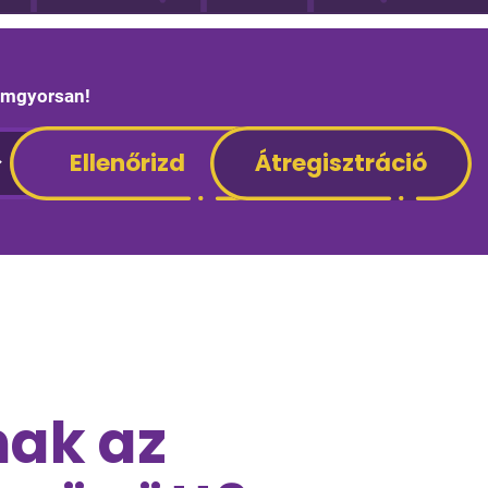
lámgyorsan!
nak az