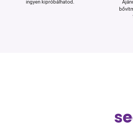
ingyen kipróbálhatod.
Aján
bővít
se