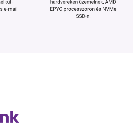
élkül -
hardvereken üzemelnek, AMD
s e-mail
EPYC processzoron és NVMe
SSD-n!
unk