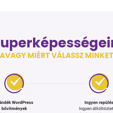
zuperképességei
AVAGY MIÉRT VÁLASSZ MINKE
ándék WordPress
Ingyen repülé
bővítmények
Ingyen átköltözte