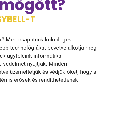
 mögött?
SYBELL-T
k? Mert csapatunk különleges
tebb technológiákat bevetve alkotja meg
ek ügyfeleink informatikai
b védelmet nyújtják. Minden
ve üzemeltetjük és védjük őket, hogy a
én is erősek és rendíthetetlenek