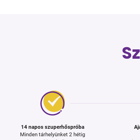
S
14 napos szuperhőspróba
Aj
Minden tárhelyünket 2 hétig