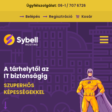
Ügyfélszolgálat:
06-1 / 707 6726
Belépés
Regisztráció
Kosár
A tárhelytől az
IT biztonságig
SZUPERHŐS
KÉPESSÉGEKKEL