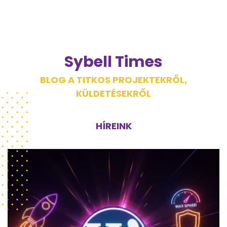
Sybell Times
BLOG A TITKOS PROJEKTEKRŐL,
KÜLDETÉSEKRŐL
HÍREINK