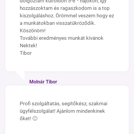
dolgoztam külföldön 5-6 * hajókon, így
hozzászoktam és ragaszkodom is a top
kiszolgáláshoz. Örömmel veszem hogy ez
a munkátokban visszatükröződik.
Köszönöm!
További eredményes munkát kívánok
Nektek!
Tibor
Molnár Tibor
Profi szolgáltatás, segítőkész, szakmai
ügyfélszolgálat! Ajánlom mindenkinek
őket! 🙂